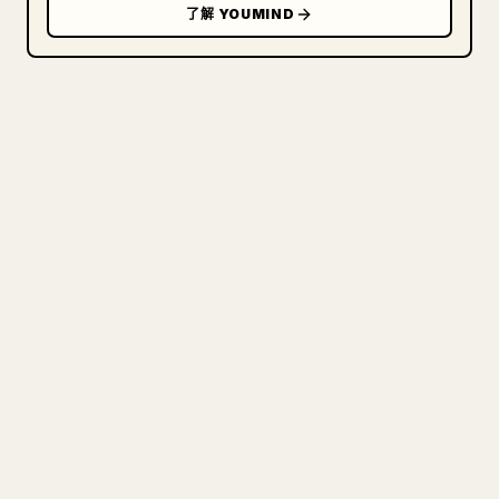
了解 YOUMIND
写给创作者
把你的 MARKDOWN 变成干净
的 𝕏 文章
图片上传、表格、代码块，往 𝕏 上手动重排太痛
苦。YouMind 把整篇 Markdown 一键转成干净、可
直接发布的 𝕏 文章草稿。
试试 MARKDOWN 转 𝕏