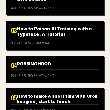
英语
12.1万
曝光
2026年8月06日
How to Poison AI Training with a
03
Typeface: A Tutorial
英语
40万
曝光
2026年8月06日
ROBBINGHOOD
04
英语
29.1万
曝光
2026年8月06日
How to make a short film with Grok
05
Imagine, start to finish