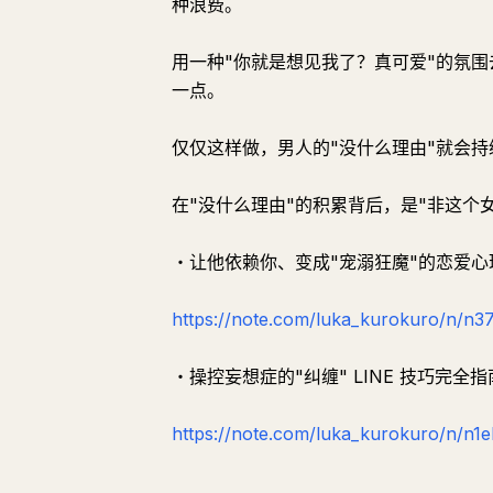
种浪费。
用一种"你就是想见我了？真可爱"的氛
一点。
仅仅这样做，男人的"没什么理由"就会持
在"没什么理由"的积累背后，是"非这个
・让他依赖你、变成"宠溺狂魔"的恋爱心
https://note.com/luka_kurokuro/n/n
・操控妄想症的"纠缠" LINE 技巧完全指
https://note.com/luka_kurokuro/n/n