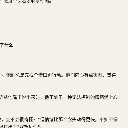
种感觉牵引着才联系你的。
了什么
的时候"。他们总是先找个借口再行动。他们内心有点害羞，觉得
句话从他嘴里说出来时，他正处于一种无法控制的情绪涌上心
她，会不会很奇怪？"但情绪比那个念头动得更快。不知不觉
经打出了"我想见你"。