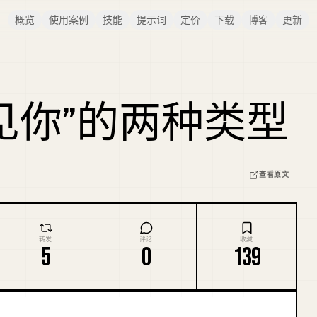
概览
使用案例
技能
提示词
定价
下载
博客
更新
见你”的两种类型
查看原文
转发
评论
收藏
5
0
139