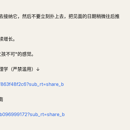
围去接纳它，然后不要立刻扑上去，把见面的日期稍微往后推
续增长。
女孩不可"的感觉。
理学（严禁滥用）↓
37863f48f2c6?sub_rt=share_b
南
1eb096999172?sub_rt=share_b