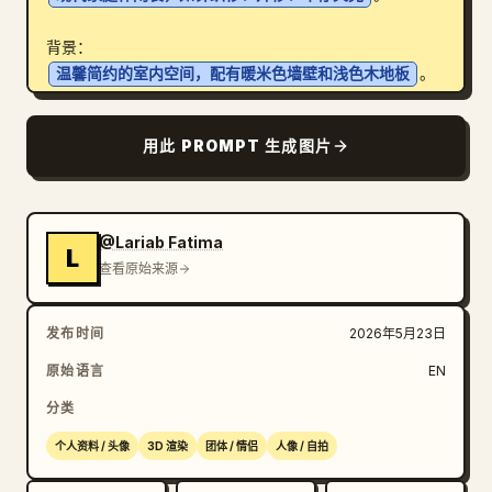
背景：
温馨简约的室内空间，配有暖米色墙壁和浅色木地板
。
在家庭成员周围添加趣味十足的手绘涂鸦，使用深棕色线条
绘制爱心、星星、闪光符号、小型家庭素描，以及如
用此 PROMPT 生成图片
“Yay!”和“Family!”等手写对话气泡。

运用浓郁的暖色调、柔和的室内光线、细腻的面部高光、微
妙的阴影以及精致的电影级质感。最终图像应呈现出温馨、
@Lariab Fatima‎
L
愉悦、富有表现力且高端的视觉效果，同时保留家庭成员的
查看原始来源
辨识度与排列布局。
发布时间
2026年5月23日
原始语言
EN
分类
个人资料 / 头像
3D 渲染
团体 / 情侣
人像 / 自拍