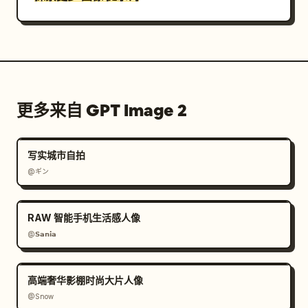
更多来自 GPT Image 2
写实城市自拍
@ギン
RAW 智能手机生活感人像
@𝗦𝗮𝗻𝗶𝗮
高端奢华影棚时尚大片人像
@Snow