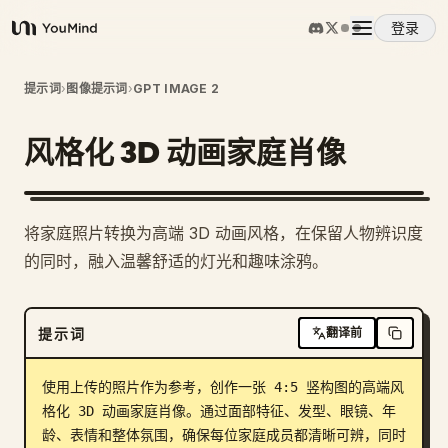
登录
YouMind
概览
提示词
›
图像提示词
›
GPT IMAGE 2
风格化 3D 动画家庭肖像
使用案例
技能
将家庭照片转换为高端 3D 动画风格，在保留人物辨识度
的同时，融入温馨舒适的灯光和趣味涂鸦。
提示词
提示词
翻译前
定价
使用上传的照片作为参考，创作一张 4:5 竖构图的高端风
下载
格化 3D 动画家庭肖像。通过面部特征、发型、眼镜、年
龄、表情和整体氛围，确保每位家庭成员都清晰可辨，同时