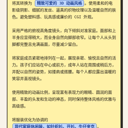
将其转换为 
精致可爱的 3D 动画风格
。使用柔和的电
博客
影级阴影、细腻的发丝、逼真的织物纹理以及温暖自然的肤
色。避免塑料感、玩具感或廉价的 CGI 外观。

更新
采用严格的俯视高角度镜头，向下倾斜对准家庭。面部和上
半身应显得稍大，而全身自然向脚部收窄。让每个人从头到
脚都完整且充满画面，尽量减少留白。

将家庭成员紧密地排列在一起，展现亲密、愉悦且自然的活
力。孩子们应站在中心或前方，成年人站在周围或稍后方，
并配以自然的姿势，如搂肩或搭腰。每个人都应露出温暖的
笑容并直视镜头。

使用精致的动画比例，呈现富有表现力的眼睛、圆润的面
部、丰盈的头发和生动的神态，同时保持整体风格的优雅与
高级感。

将服装优化为协调的 
现代家庭休闲装，如针织衫、开衫、牛仔夹克
。
