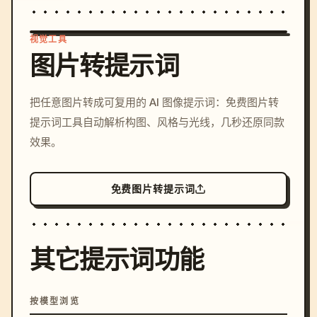
视觉工具
图片转提示词
/imagine prompt: cinemati
把任意图片转成可复用的 AI 图像提示词：免费图片转
c, cyberpunk sunset, neon
提示词工具自动解析构图、风格与光线，几秒还原同款
colors, 8k --v 6.0
效果。
免费图片转提示词
其它提示词功能
按模型浏览