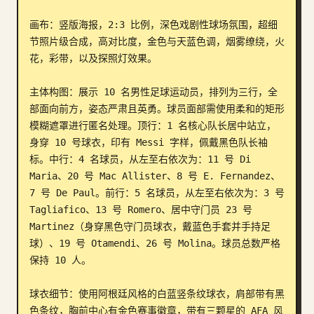
博客
画布：竖版海报，2:3 比例，深色戏剧性球场氛围，超细
节照片级合成，高对比度，金色与天蓝色调，烟雾缭绕，火
花，彩带，以及探照灯效果。

更新
主体构图：展示 10 名男性足球运动员，排列为三行，全
部面向前方，姿态严肃且英勇。球员面部需使用柔和的矩形
模糊遮罩进行匿名处理。顶行：1 名核心队长居中站立，
身穿 10 号球衣，印有 Messi 字样，佩戴黑色队长袖
标。中行：4 名球员，从左至右依次为：11 号 Di 
Maria、20 号 Mac Allister、8 号 E. Fernandez、
7 号 De Paul。前行：5 名球员，从左至右依次为：3 号 
Tagliafico、13 号 Romero、居中守门员 23 号 
Martinez（身穿黑色守门员球衣，戴蓝色手套并手持足
球）、19 号 Otamendi、26 号 Molina。球员总数严格
保持 10 人。

球衣细节：使用阿根廷风格的白蓝竖条纹球衣，肩部带有黑
色条纹，胸前中心有金色赛事徽章，带有三颗星的 AFA 风