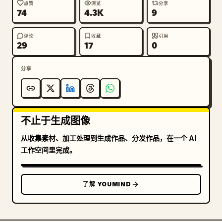
DEFENDING THE CROWN IN 2026
”，其中 
点赞
浏览
分享
74
4.3K
9
“DEFENDING” 为天蓝色，“THE CROWN IN 2026” 为暖
金色。下方添加小号白色间距大写字母的地点文字：“
评论
收藏
引用
UNITED STATES · CANADA · MEXICO
”。最底部添加
29
17
0
微小的金色间距文字：“
THREE STARS. ONE DESTINY.
”。

分享
风格限制：呈现出官方史诗级足球电影海报的质感，而非扁
平图形。使用逼真的光影、清晰的球衣细节、电影级调色、
金属质感金色排版、标题上的磨损纹理、对称的团队层级，
不止于生成图像
严禁增加额外球员、额外文字或水印。
从收集素材、加工处理到生成作品、分发作品，在一个 AI
工作空间里完成。
了解 YOUMIND