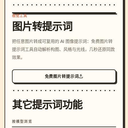
视觉工具
图片转提示词
/imagine prompt: cinemati
把任意图片转成可复用的 AI 图像提示词：免费图片转
c, cyberpunk sunset, neon
提示词工具自动解析构图、风格与光线，几秒还原同款
colors, 8k --v 6.0
效果。
免费图片转提示词
其它提示词功能
按模型浏览