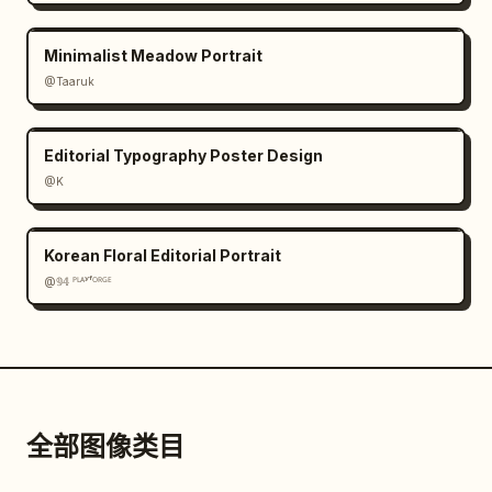
Minimalist Meadow Portrait
@Taaruk
Editorial Typography Poster Design
@K
Korean Floral Editorial Portrait
@𝟡𝟜 ᴾᴸᴬʸᶠᴼᴿᴳᴱ
全部图像类目