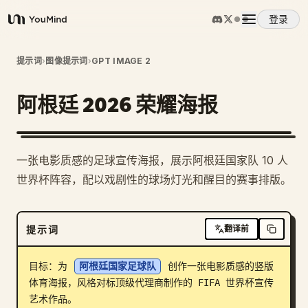
登录
YouMind
概览
提示词
›
图像提示词
›
GPT IMAGE 2
阿根廷 2026 荣耀海报
使用案例
技能
一张电影质感的足球宣传海报，展示阿根廷国家队 10 人
世界杯阵容，配以戏剧性的球场灯光和醒目的赛事排版。
提示词
提示词
翻译前
定价
目标：为 
阿根廷国家足球队
 创作一张电影质感的竖版
下载
体育海报，风格对标顶级代理商制作的 FIFA 世界杯宣传
艺术作品。
