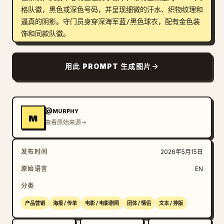
格队徽，黑色或深色号码，并呈现细微的汗水、织物纹理和
逼真的阴影。守门员身穿深海军蓝/黑色球衣，配有金色装
饰和同款队徽。

背景：背景上方是一面巨大的飘扬阿根廷国旗，顶部中央球
用此 PROMPT 生成图片
员头部后方有明亮的太阳光晕。球员后方放置一个巨大的发
光球场碗状看台，布满细小的观众灯光、雾气、蓝色烟雾和
金色粒子效果。

@ᴍᴜʀᴘʜʏ
ᴍ
标志与标识：左上角放置一个带有三颗星的金色 AFA 风格
查看原始来源
队徽。右上角放置一个金色世界杯奖杯图标，下方堆叠文
字，内容严格为：“FIFA WORLD CUP 2026”。底部中心包
发布时间
2026年5月15日
含一个小型的金色 AFA 风格队徽、一个垂直分隔符以及 
Adidas 风格的三条纹标志。

原始语言
EN
分类
文字内容：底部使用巨大的做旧压缩字体，颜色为灰白色，
内容严格为：“
THE WEIGHT OF GLORY.
”。下方添加一
产品营销
海报 / 传单
电影 / 电影剧照
团体 / 情侣
文本 / 排版
行较小的间距副标题，内容严格为：“