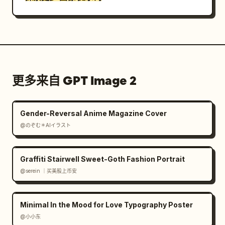
更多来自 GPT Image 2
Gender-Reversal Anime Magazine Cover
@のぞむ＊AIイラスト
Graffiti Stairwell Sweet-Goth Fashion Portrait
@serein ｜买美股上币安
Minimal In the Mood for Love Typography Poster
@小小东