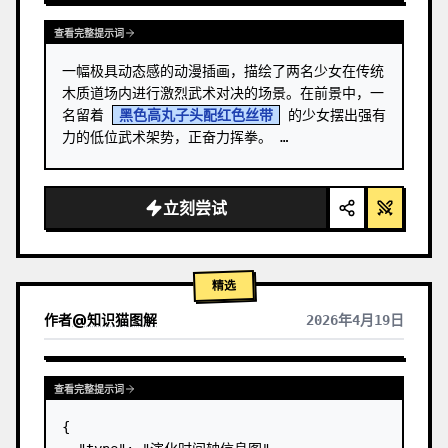
查看完整提示词
一幅极具动态感的动漫插画，描绘了两名少女在传统
木质道场内进行激烈武术对决的场景。在前景中，一
名留着 
黑色高丸子头配红色丝带
 的少女摆出强有
力的低位武术架势，正奋力挥拳。 …
立刻尝试
精选
作者
@
知识猫图解
2026年4月19日
查看完整提示词
{
