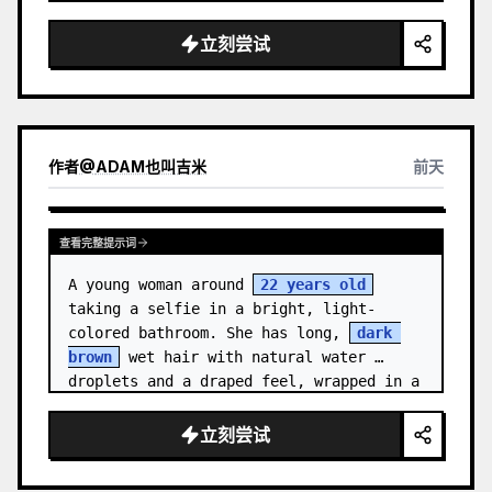
medal.

立刻尝试
Canvas: Wide 16:9 white stu…
作者
@
ADAM也叫吉米
前天
查看完整提示词
A young woman around 
22 years old
taking a selfie in a bright, light-
colored bathroom. She has long, 
dark 
brown
 wet hair with natural water 
droplets and a draped feel, wrapped in a 
clean {a…
立刻尝试