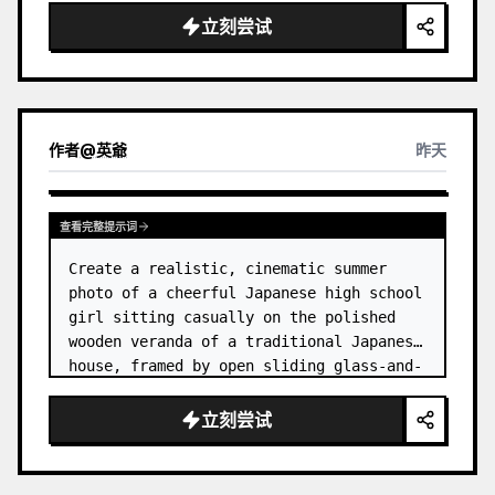
立刻尝试
作者
@
英爺
昨天
查看完整提示词
Create a realistic, cinematic summer 
photo of a cheerful Japanese high school 
girl sitting casually on the polished 
wooden veranda of a traditional Japanese 
house, framed by open sliding glass-and-
wood doors. She wears a white sailor-
style school uniform top w…
立刻尝试