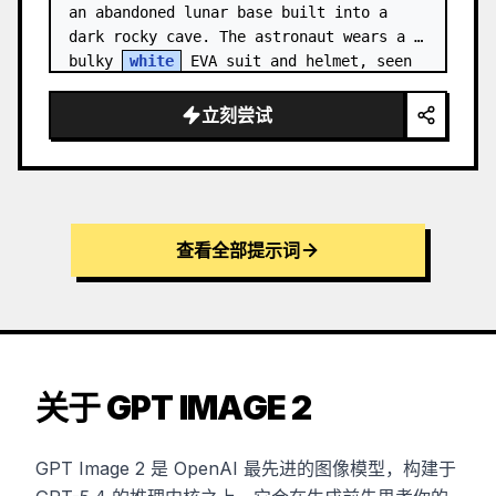
an abandoned lunar base built into a 
dark rocky cave. The astronaut wears a 
bulky 
white
 EVA suit and helmet, seen 
from behind and sligh…
立刻尝试
查看全部提示词
关于 GPT IMAGE 2
GPT Image 2 是 OpenAI 最先进的图像模型，构建于