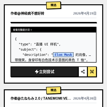
精选
作者
@
神经病不想好转
2026年4月19日
查看完整提示词
{

  "type": "直播 UI 样机",

  "subject": {

    "description": "
Elon Musk
 的肖像，面
带微笑，身穿印有白色技术示意图的黑色 T 恤",

    "background": "左侧显示带有 '
SPACEX
' 
文字的屏幕，右侧显示红色的 '{argument 
立刻尝试
name=\…
精选
作者
@
たねもみ 2.0 / TANEMOMI VER2.0
2026年4月20日