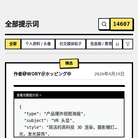
全部提示词
14607
全部
个人资料 / 头像
社交媒体帖子
信息图 / 教育视觉图
YO
精选
作者
@
WORY＠ホッピング中
2026年4月19日
查看完整提示词
{

  "type": "产品爆炸视图海报",

  "subject": "VR 头显",

  "style": "简洁的高科技 3D 渲染，摄影棚灯
光，发光装饰",
