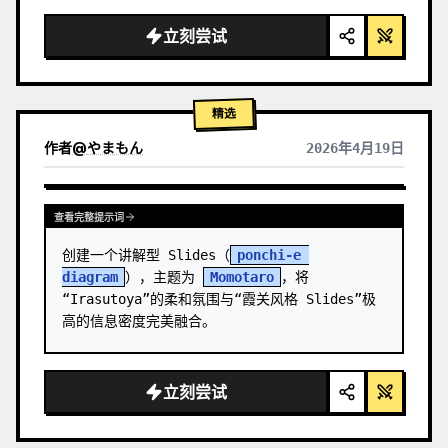
  "background": "
柔和的紫蓝色渐变
",

  "header": {

立刻尝试
    "logo": "∞ 
Meta Quest 3
",

    "subti…
精选
作者
@
やまもん
2026年4月19日
查看其它模型的结果
查看完整提示词
创建一个讲解型 Slides（
ponchi-e 
diagram
），主题为 
Momotaro
，将
“Irasutoya”的柔和氛围与“霞关风格 Slides”极
高的信息密度完美融合。
立刻尝试