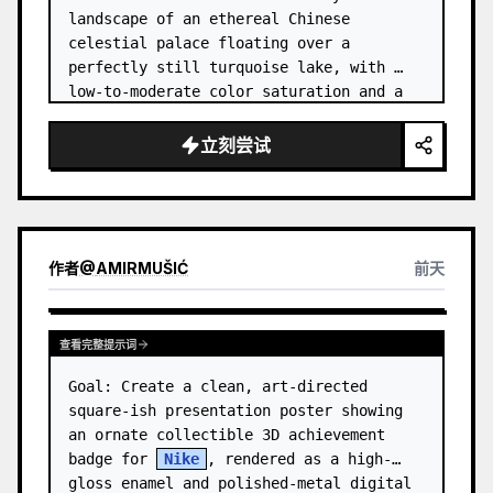
landscape of an ethereal Chinese 
celestial palace floating over a 
perfectly still turquoise lake, with 
low-to-moderate color saturation and a 
dreamy refined atmosphere. Center the 
composition on an enormous white jade 
立刻尝试
and pale a…
作者
@
AMIRMUŠIĆ
前天
查看完整提示词
Goal: Create a clean, art-directed 
square-ish presentation poster showing 
an ornate collectible 3D achievement 
badge for 
Nike
, rendered as a high-
gloss enamel and polished-metal digital 