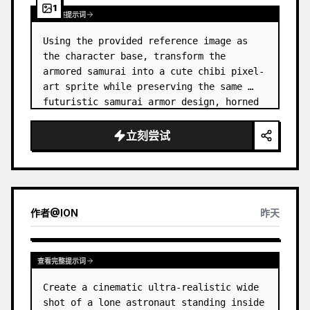
1
查看完整提示词
Using the provided reference image as 
the character base, transform the 
armored samurai into a cute chibi pixel-
art sprite while preserving the same 
futuristic samurai armor design, horned 
helmet, black/teal/magenta color 
accents, glowing cyan energy details,…
立刻尝试
作者
@
ION
昨天
查看完整提示词
Create a cinematic ultra-realistic wide 
shot of a lone astronaut standing inside 