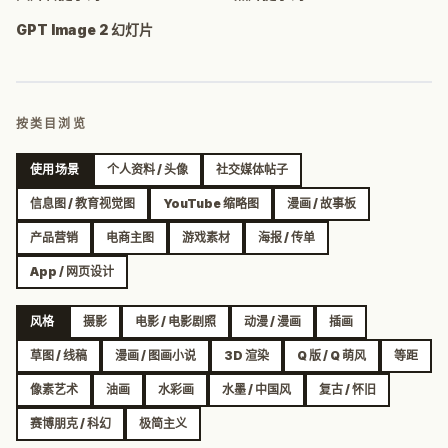
GPT Image 2 幻灯片
按类目浏览
使用场景
个人资料 / 头像
社交媒体帖子
信息图 / 教育视觉图
YouTube 缩略图
漫画 / 故事板
产品营销
电商主图
游戏素材
海报 / 传单
App / 网页设计
风格
摄影
电影 / 电影剧照
动漫 / 漫画
插画
草图 / 线稿
漫画 / 图画小说
3D 渲染
Q 版 / Q 萌风
等距
像素艺术
油画
水彩画
水墨 / 中国风
复古 / 怀旧
赛博朋克 / 科幻
极简主义