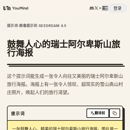
登录
YouMind
概览
提示词
›
图像提示词
›
SEEDREAM 4.5
鼓舞人心的瑞士阿尔卑斯山旅
使用案例
行海报
技能
这个提示词能生成一张令人向往又美丽的瑞士阿尔卑斯山
提示词
旅行海报。海报上有一张令人惊叹、超现实的雪山高山村
庄照片，唤起人们的旅行渴望。
定价
提示词
翻译前
下载
一张鼓舞人心、精美的瑞士阿尔卑斯山旅行海报。图片是一