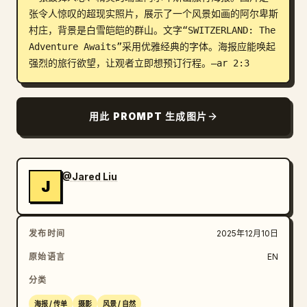
张令人惊叹的超现实照片，展示了一个风景如画的阿尔卑斯
博客
村庄，背景是白雪皑皑的群山。文字“SWITZERLAND: The 
Adventure Awaits”采用优雅经典的字体。海报应能唤起
更新
强烈的旅行欲望，让观者立即想预订行程。–ar 2:3
用此 PROMPT 生成图片
@Jared Liu
J
发布时间
2025年12月10日
原始语言
EN
分类
海报 / 传单
摄影
风景 / 自然