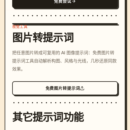
免费尝试
视觉工具
图片转提示词
/imagine prompt: cinemati
把任意图片转成可复用的 AI 图像提示词：免费图片转
c, cyberpunk sunset, neon
提示词工具自动解析构图、风格与光线，几秒还原同款
colors, 8k --v 6.0
效果。
免费图片转提示词
其它提示词功能