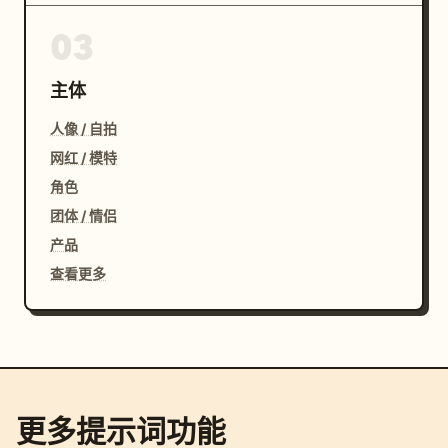
03
主体
人像 / 自拍
网红 / 模特
角色
团体 / 情侣
产品
查看更多
更多提示词功能