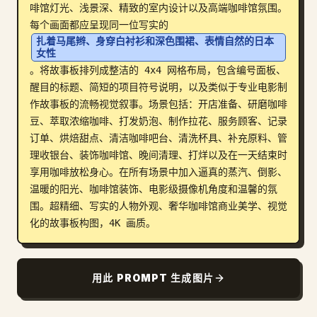
啡馆灯光、浅景深、精致的室内设计以及高端咖啡馆氛围。
博客
每个画面都应呈现同一位写实的 
扎着马尾辫、身穿白衬衫和深色围裙、表情自然的日本
女性
更新
。将故事板排列成整洁的 4x4 网格布局，包含编号面板、
醒目的标题、简短的项目符号说明，以及类似于专业电影制
作故事板的流畅视觉叙事。场景包括：开店准备、研磨咖啡
豆、萃取浓缩咖啡、打发奶泡、制作拉花、服务顾客、记录
订单、烘焙甜点、清洁咖啡吧台、清洗杯具、补充原料、管
理收银台、装饰咖啡馆、晚间清理、打烊以及在一天结束时
享用咖啡放松身心。在所有场景中加入逼真的蒸汽、倒影、
温暖的阳光、咖啡馆装饰、电影级摄像机角度和温馨的氛
围。超精细、写实的人物外观、奢华咖啡馆商业美学、视觉
化的故事板构图，4K 画质。
用此 PROMPT 生成图片