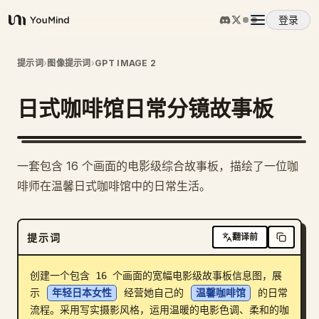
登录
YouMind
概览
提示词
›
图像提示词
›
GPT IMAGE 2
日式咖啡馆日常分镜故事板
使用案例
技能
一套包含 16 个画面的电影级综合故事板，描绘了一位咖
啡师在温馨日式咖啡馆中的日常生活。
提示词
提示词
翻译前
定价
创建一个包含 16 个画面的宽幅电影级故事板信息图，展
下载
示 
年轻日本女性
 经营她自己的 
温馨咖啡馆
 的日常
流程。采用写实摄影风格，运用温暖的电影色调、柔和的咖