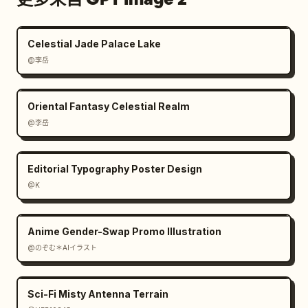
Celestial Jade Palace Lake
@李岳
Oriental Fantasy Celestial Realm
@李岳
Editorial Typography Poster Design
@K
Anime Gender-Swap Promo Illustration
@のぞむ＊AIイラスト
Sci-Fi Misty Antenna Terrain