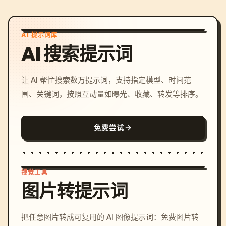
AI 提示词库
AI 搜索提示词
让 AI 帮忙搜索数万提示词，支持指定模型、时间范
围、关键词，按照互动量如曝光、收藏、转发等排序。
免费尝试
视觉工具
图片转提示词
/imagine prompt: cinemati
把任意图片转成可复用的 AI 图像提示词：免费图片转
c, cyberpunk sunset, neon