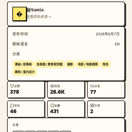
@𝗦𝗮𝗻𝗶𝗮
�
查看原始来源
发布时间
2026年5月7日
原始语言
EN
分类
漫画 / 故事板
信息图 / 教育视觉图
摄影
电影 / 电影剧照
角色
建筑 / 室内设计
点赞
浏览
分享
378
28.6K
77
评论
收藏
引用
46
431
2
分享