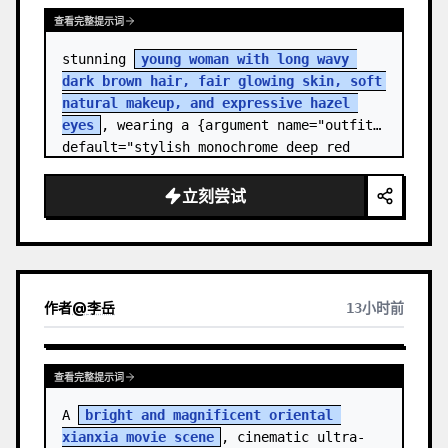
查看完整提示词
stunning 
young woman with long wavy 
dark brown hair, fair glowing skin, soft 
natural makeup, and expressive hazel 
eyes
, wearing a {argument name="outfit" 
default="stylish monochrome deep red 
streetwear outfit consisting of a…
立刻尝试
作者
@
李岳
13小时前
查看完整提示词
A 
bright and magnificent oriental 
xianxia movie scene
, cinematic ultra-