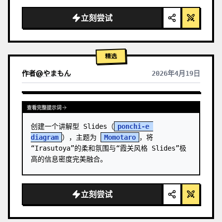
  "background": "
柔和的紫蓝色渐变
",

  "header": {

立刻尝试
    "logo": "∞ 
Meta Quest 3
",

    "subti…
精选
作者
@
やまもん
2026年4月19日
查看其它模型的结果
查看完整提示词
创建一个讲解型 Slides（
ponchi-e 
diagram
），主题为 
Momotaro
，将
“Irasutoya”的柔和氛围与“霞关风格 Slides”极
高的信息密度完美融合。
立刻尝试