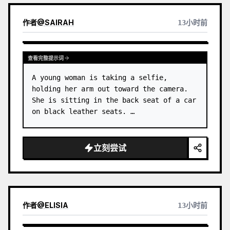
作者
@
SAIRAH
13小时前
查看完整提示词
A young woman is taking a selfie, 
holding her arm out toward the camera. 
She is sitting in the back seat of a car 
on black leather seats. …
立刻尝试
作者
@
ELISIA
13小时前