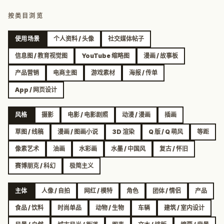
按类目浏览
使用场景
个人资料 / 头像
社交媒体帖子
信息图 / 教育视觉图
YouTube 缩略图
漫画 / 故事板
产品营销
电商主图
游戏素材
海报 / 传单
App / 网页设计
风格
摄影
电影 / 电影剧照
动漫 / 漫画
插画
草图 / 线稿
漫画 / 图画小说
3D 渲染
Q 版 / Q 萌风
等距
像素艺术
油画
水彩画
水墨 / 中国风
复古 / 怀旧
赛博朋克 / 科幻
极简主义
主体
人像 / 自拍
网红 / 模特
角色
团体 / 情侣
产品
食品 / 饮料
时尚单品
动物 / 生物
车辆
建筑 / 室内设计