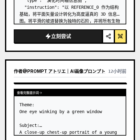
  "type": "演化时间轴信息图",

  "instruction": "以 REFERENCE_0 作为结构
基础，将平面矢量设计转化为高度逼真的 3D 信息
图。将平滑的坡道替换为独特的石阶，并将所有生物
升级为照片级真实的 3D 模型。",

  "style": {

立刻尝试
    "background": "
复古纹理羊皮纸
",

    "staircase": "{argument 
name=\"staircas…
作者
@
PROMPT アトリエ｜AI画像プロンプト
12小时前
查看完整提示词
Theme:

One eye winking by a green window

Subject:

A close-up chest-up portrait of a young 
woman wearing a 
white lace-trimmed 