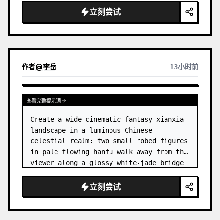
dress
 leaning her cheek on one hand and 
立刻尝试
smiling with one eye closed at a wooden 
table in a {argum…
作者
@
李岳
13小时前
查看完整提示词
Create a wide cinematic fantasy xianxia 
landscape in a luminous Chinese 
celestial realm: two small robed figures 
in pale flowing hanfu walk away from the 
viewer along a glossy white-jade bridge 
toward an enormous ornate palace gate 
rising from a mirror-still l…
立刻尝试