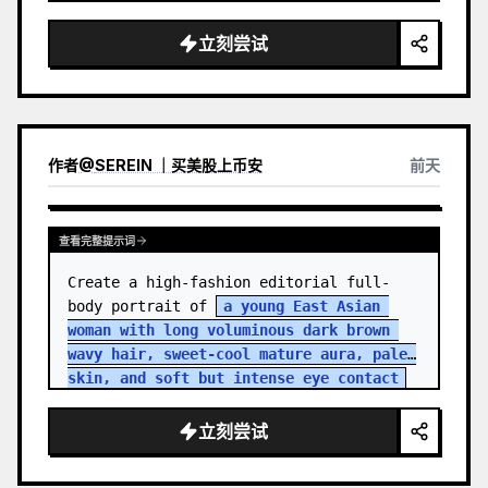
立刻尝试
作者
@
SEREIN ｜买美股上币安
前天
查看完整提示词
Create a high-fashion editorial full-
body portrait of 
a young East Asian 
woman with long voluminous dark brown 
wavy hair, sweet-cool mature aura, pale 
skin, and soft but intense eye contact
standing in an aband…
立刻尝试