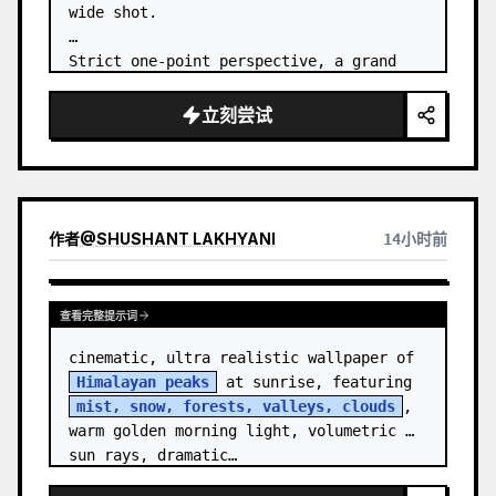
wide shot.

Strict one-point perspective, a grand 
heavenly staircase paved with light 
golden jade, passing through the sea of 
立刻尝试
clouds from the bottom…
作者
@
SHUSHANT LAKHYANI
14小时前
查看完整提示词
cinematic, ultra realistic wallpaper of 
Himalayan peaks
 at sunrise, featuring 
mist, snow, forests, valleys, clouds
, 
warm golden morning light, volumetric 
sun rays, dramatic…