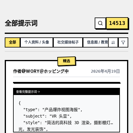
全部提示词
14513
全部
个人资料 / 头像
社交媒体帖子
信息图 / 教育视觉图
YO
精选
作者
@
WORY＠ホッピング中
2026年4月19日
查看完整提示词
{

  "type": "产品爆炸视图海报",

  "subject": "VR 头显",

  "style": "简洁的高科技 3D 渲染，摄影棚灯
光，发光装饰",
