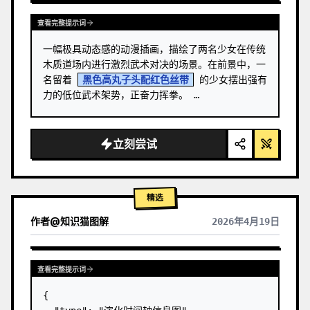
查看完整提示词
一幅极具动态感的动漫插画，描绘了两名少女在传统
木质道场内进行激烈武术对决的场景。在前景中，一
名留着 
黑色高丸子头配红色丝带
 的少女摆出强有
力的低位武术架势，正奋力挥拳。 …
立刻尝试
精选
作者
@
知识猫图解
2026年4月19日
查看完整提示词
{
