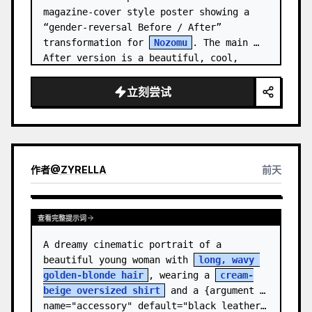
magazine-cover style poster showing a 
“gender-reversal Before / After” 
transformation for 
Nozomu
. The main 
After version is a beautiful, cool, 
androgynous anime boy who preserves…
立刻尝试
作者
@
ZYRELLA
前天
查看完整提示词
A dreamy cinematic portrait of a 
beautiful young woman with 
long, wavy 
golden-blonde hair
, wearing a 
cream-
beige oversized shirt
 and a {argument 
name="accessory" default="black leather…