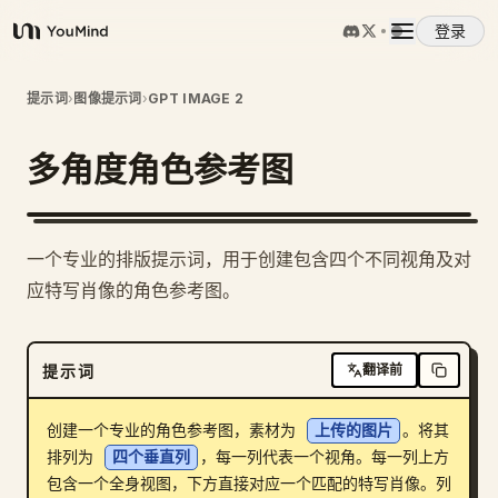
登录
YouMind
概览
提示词
›
图像提示词
›
GPT IMAGE 2
多角度角色参考图
使用案例
技能
一个专业的排版提示词，用于创建包含四个不同视角及对
应特写肖像的角色参考图。
提示词
提示词
翻译前
定价
创建一个专业的角色参考图，素材为 
上传的图片
。将其
下载
排列为 
四个垂直列
，每一列代表一个视角。每一列上方
包含一个全身视图，下方直接对应一个匹配的特写肖像。列