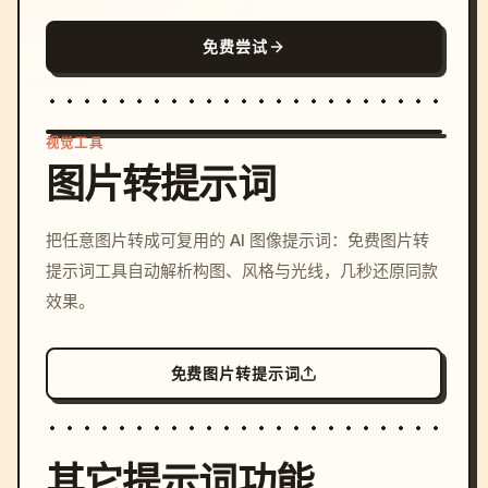
免费尝试
视觉工具
图片转提示词
/imagine prompt: cinemati
把任意图片转成可复用的 AI 图像提示词：免费图片转
c, cyberpunk sunset, neon
提示词工具自动解析构图、风格与光线，几秒还原同款
colors, 8k --v 6.0
效果。
免费图片转提示词
其它提示词功能