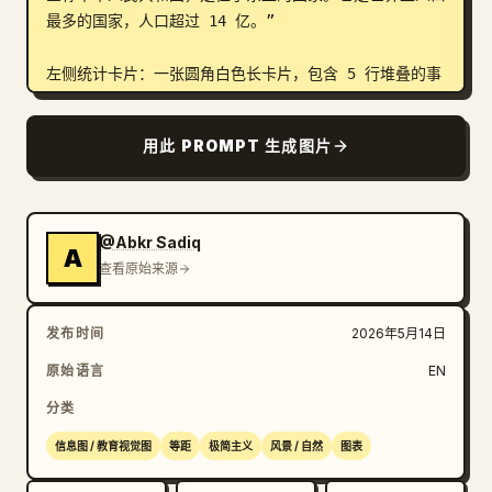
最多的国家，人口超过 14 亿。”

左侧统计卡片：一张圆角白色长卡片，包含 5 行堆叠的事
实数据，每行配有红色圆形图标和文字。5 行内容为：人
口 — 
14.1 亿
 — 世界排名：第 1；GDP（名义） — 
用此 PROMPT 生成图片
17.79 万亿美元 — 世界排名：第 2；人均 GDP — 
12,614 美元 — 世界排名：第 63；首都 — 
北京
；官
方语言 — 
中文（普通话）
。行与行之间使用细分割线。

@Abkr Sadiq
A
右上角概况卡片：一张圆角白色卡片，标题为红色的“概
查看原始来源
况”。包含 4 行红色图标内容：政府 — 单一制社会主义共
和国；成立日期 — 1949 年 10 月 1 日；土地面积 — 
发布时间
2026年5月14日
960 万平方公里，世界排名：第 3；人口密度 — 约 147 
人/平方公里。

原始语言
EN
分类
中右侧经济图表卡片：一张圆角白色卡片，标题为“经济概
览”，副标题为“(名义 GDP)”，并附有小标签“万亿美
信息图 / 教育视觉图
等距
极简主义
风景 / 自然
图表
元”。包含 4 根垂直柱状图，分别代表 2020、2021、