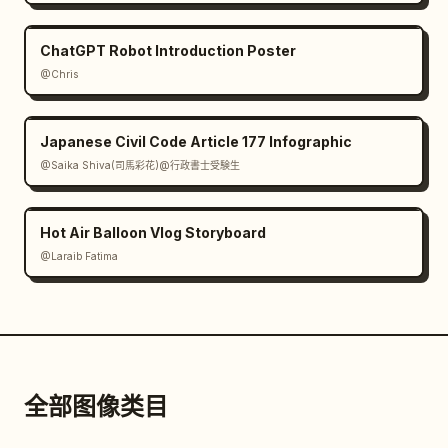
ChatGPT Robot Introduction Poster
@Chris
Japanese Civil Code Article 177 Infographic
@Saika Shiva(司馬彩花)@行政書士受験生
Hot Air Balloon Vlog Storyboard
@Laraib Fatima‎
全部图像类目