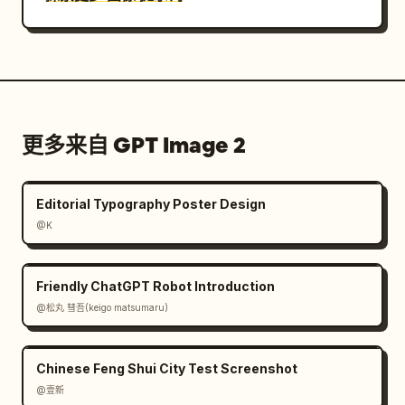
更多来自 GPT Image 2
Editorial Typography Poster Design
@K
Friendly ChatGPT Robot Introduction
@松丸 彗吾(keigo matsumaru)
Chinese Feng Shui City Test Screenshot
@壹新