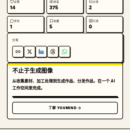
2022、2023 年，数值分别为 14.72、16.86、17.96、
点赞
浏览
分享
14
375
2
17.79。2020–2022 年使用蓝色柱状，2023 年使用红色
柱状。

评论
收藏
引用
1
5
0
左下角产业卡片：一张圆角白色卡片，标题为“产业构成 
(按 GDP)”。包含 3 部分组成的环形图：蓝色代表工业 
分享
39.7%，红色代表服务业 53.2%，绿色代表农业 7.1%。
添加带有相同 3 个标签和百分比的图例。

底部中心出口卡片：一张圆角白色卡片，标题为“主要出口
不止于生成图像
产品 (2023 年)”。包含 5 列出口数据，配有蓝色线条图
标和红色数值：电子产品 — 1.02 万亿美元；机械设备 — 
从收集素材、加工处理到生成作品、分发作品，在一个 AI
0.78 万亿美元；纺织服装 — 0.31 万亿美元；汽车产品 
工作空间里完成。
— 0.26 万亿美元；化学产品 — 0.23 万亿美元。

右下角贸易伙伴卡片：一张圆角白色卡片，标题为“主要贸
了解 YOUMIND
易伙伴 (按贸易总额)”。包含 5 条蓝色水平柱状图，配有
小型旗帜图标和数值：美国 — 6640 亿美元；欧盟 — 
6430 亿美元；东盟 — 5960 亿美元；中国香港 — 2650 