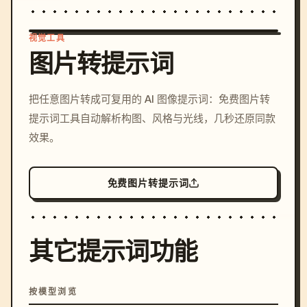
视觉工具
图片转提示词
/imagine prompt: cinemati
把任意图片转成可复用的 AI 图像提示词：免费图片转
c, cyberpunk sunset, neon
提示词工具自动解析构图、风格与光线，几秒还原同款
colors, 8k --v 6.0
效果。
免费图片转提示词
其它提示词功能
按模型浏览