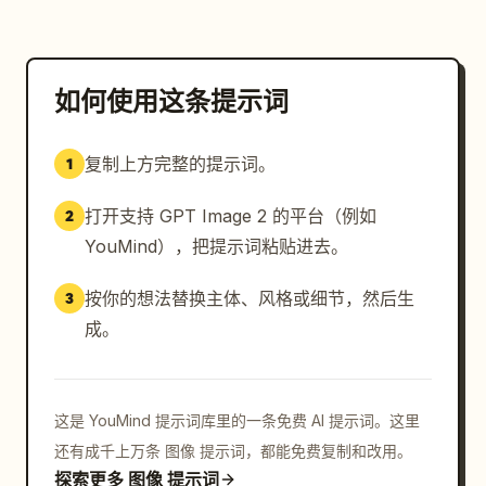
亿美元；日本 — 2270 亿美元。

页脚：居中放置一行小字来源说明：“数据来源：世界银
行、世界贸易组织、中国国家统计局。”

如何使用这条提示词
约束条件：所有卡片需围绕地图排列且互不重叠，使用统一
复制上方完整的提示词。
1
的字体，红色标题，蓝色图表元素，柔和的投影，圆角卡
片，且不得添加水印。
打开支持 GPT Image 2 的平台（例如
2
YouMind），把提示词粘贴进去。
按你的想法替换主体、风格或细节，然后生
3
成。
这是 YouMind 提示词库里的一条免费 AI 提示词。这里
还有成千上万条 图像 提示词，都能免费复制和改用。
探索更多 图像 提示词