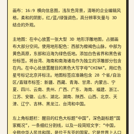
博客
画布：16:9 横向信息图，浅灰色背景，清晰的企业编辑风
格，柔和的阴影，红/蓝/绿强调色，高分辨率矢量与 3D 
结合的外观。

更新
主地图：在中心放置一张大型 3D 地形浮雕地图，占据画
布大部分空间。使用地形配色：西部为橙褐色山脉，中部为
黄色高原，东部和沿海为绿色低地。添加白色省界和黑色省
份标签。将台湾、海南和南海诸岛作为独立的浮雕部分包含
在内。在中心处放置醒目的黑色大写字母“CHINA”。用红色
星号标记北京并标注。地图标签应准确包含 28 个省/自治
区/直辖市标签：新疆、西藏、青海、甘肃、内蒙古、宁
夏、四川、云南、贵州、广西、广东、海南、福建、浙江、
江苏、安徽、山东、湖北、湖南、陕西、山西、北京、天
津、辽宁、吉林、黑龙江、台湾和中国。

左上角标题栏：醒目的红色大标题“中国”，深色副标题“国
家概况”，一条细红分割线，以及一段简短文字：“中国，
全称中华人民共和国，是位于东亚的国家。它是世界上人口