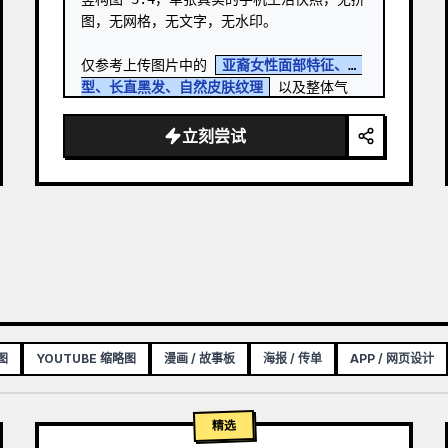
图，无网格，无文字，无水印。

仅参考上传图片中的 
亚裔女性面部特征、脸
型、长直黑发、自然皮肤纹理
 以及整体气
质，以保持外观一致性。 …
立刻尝试
图
YOUTUBE 缩略图
漫画 / 故事板
海报 / 传单
APP / 网页设计
精选