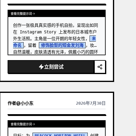
查看完整提示词
创作一张极具真实感的手机自拍，呈现出如同
在 Instagram Story 上发布的日本城市户
外生活照。主角是一位开朗的年轻女性，
未
命名
，留着 
修饰脸型的短金发刘海
，妆容
自然温暖，皮肤清透有光泽，佩戴小巧的圆环
耳饰，对着手机镜头露出温柔的闭口微笑。 …
立刻尝试
作者
@
小小东
2026年7月30日
查看完整提示词
目标：为 
PEACOCK HORIZON HOTEL
 创建