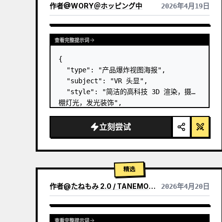
作者
@
WORY＠ホッピング中
2026年4月19日
查看完整提示词
{

  "type": "产品爆炸视图海报",

  "subject": "VR 头显",

  "style": "简洁的高科技 3D 渲染，摄影
棚灯光，发光装饰",

  "background": "
柔和的紫蓝色渐变
",

  "header": {

立刻尝试
    "logo": "∞ 
Meta Quest 3
",

    "subti…
精选
作者
@
たねもみ 2.0 / TANEMOMI VER2.0
2026年4月20日
查看完整提示词