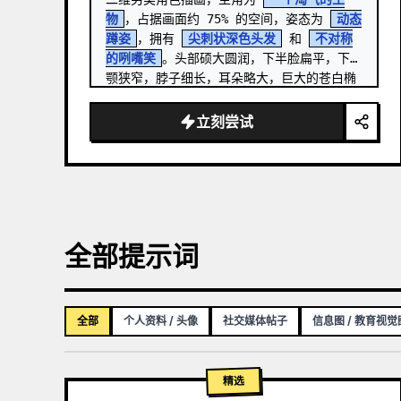
物
，占据画面约 75% 的空间，姿态为 
动态
蹲姿
，拥有 
尖刺状深色头发
 和 
不对称
的咧嘴笑
。头部硕大圆润，下半脸扁平，下
颚狭窄，脖子细长，耳朵略大，巨大的苍白椭
圆形眼睛里有微小的偏心瞳孔，极粗的水…
立刻尝试
全部提示词
全部
个人资料 / 头像
社交媒体帖子
信息图 / 教育视觉
精选