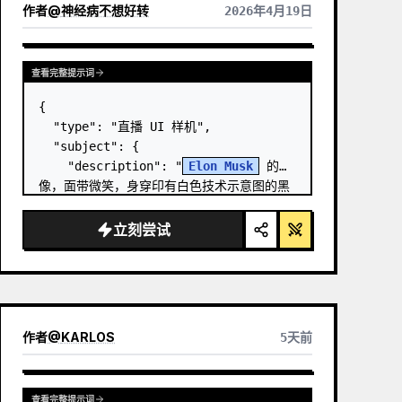
作者
@
神经病不想好转
2026年4月19日
查看完整提示词
{

  "type": "直播 UI 样机",

  "subject": {

    "description": "
Elon Musk
 的肖
像，面带微笑，身穿印有白色技术示意图的黑
色 T 恤",

    "background": "左侧显示带有 
立刻尝试
'
SPACEX
' 文字的屏幕，右侧显示红色的 
'{argument name=\…
作者
@
KARLOS
5天前
查看完整提示词