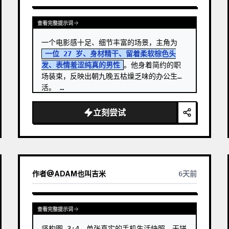
查看完整提示词
一个电影感十足、细节丰富的场景，主角为 
一位 27 岁、身材精干、留着柔软棕色头
发、表情羞涩纯真的男性
。他身着简约的职
场装束，反映出朝九晚五枯燥乏味的办公生
活。 …
立刻尝试
作者
@
ADAM也叫吉米
6天前
查看完整提示词
竖构图 3:4，单张真实的手机生活快照，无拼