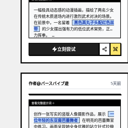
一幅极具动态感的动漫插画，描绘了两名少女
在传统木质道场内进行激烈武术对决的场景。
在前景中，一名留着 
黑色高丸子头配红色丝
带
 的少女摆出强有力的低位武术架势，正奋
力挥拳。 …
立刻尝试
作者
@
バースバイブ遊
5天前
查看完整提示词
创作一张写实的竖版人像摄影作品，展示 
一
位年轻的东亚裔芭蕾舞者
 在明亮的芭蕾舞室
中练习。画面呈现她全身优雅的站立针式拉伸