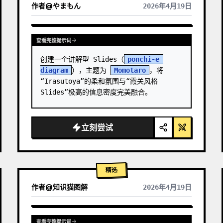
作者
@
やまもん
2026年4月19日
查看其它模型的结果
查看完整提示词
创建一个讲解型 Slides（
ponchi-e 
diagram
），主题为 
Momotaro
，将
“Irasutoya”的柔和氛围与“霞关风格 
Slides”极高的信息密度完美融合。
立刻尝试
精选
作者
@
知识猫图解
2026年4月19日
查看完整提示词