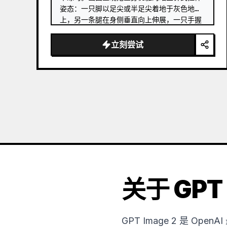
姿态：一只脚以足尖或半足尖着地于灰色地板
上，另一条腿在身侧垂直向上伸展，一只手握
住举过头顶的芭蕾舞鞋，另一只手轻扶右侧的
木质把杆。 …
立刻尝试
关于 GPT 
GPT Image 2 是 