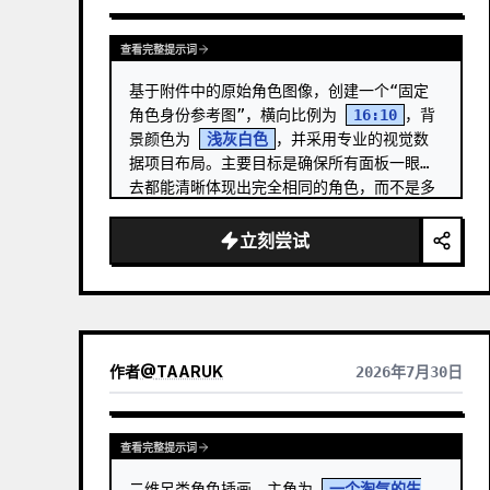
查看完整提示词
基于附件中的原始角色图像，创建一个“固定
角色身份参考图”，横向比例为 
16:10
，背
景颜色为 
浅灰白色
，并采用专业的视觉数
据项目布局。主要目标是确保所有面板一眼望
去都能清晰体现出完全相同的角色，而不是多
个相似的个体。 …
立刻尝试
作者
@
TAARUK
2026年7月30日
查看完整提示词
二维另类角色插画，主角为 
一个淘气的生