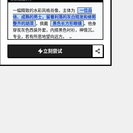
一幅精致的水彩风格肖像，主体为 
一位自
信、成熟的男士，留着利落的灰白短发和修剪
整齐的胡须
，佩戴 
黑色长方形眼镜
。他身
穿炭灰色西装外套，内搭黑色衬衫，神情沉稳
专业，若有所思地望向远方。 …
立刻尝试