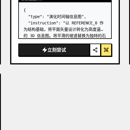
{

  "type": "演化时间轴信息图",

  "instruction": "以 REFERENCE_0 作
为结构基础，将平面矢量设计转化为高度逼真
的 3D 信息图。将平滑的坡道替换为独特的石
阶，并将所有生物升级为照片级真实的 3D 模
型。",

立刻尝试
  "style": {

    "background": "
复古纹理羊皮纸
",

    "staircase": "{argument 
name=\"staircas…