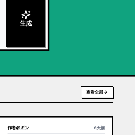
生成
查看全部
作者
@
ギン
6天前