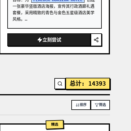
一张豪华竖版酒店海报，宣传其行政酒廊礼遇
套餐，采用精致的青色与金色五星级酒店美学
风格。

画布：高竖版海报，2:3 纵横比，全出血设
计。 …
立刻尝试
总计
:
14393
排序
筛选
精选