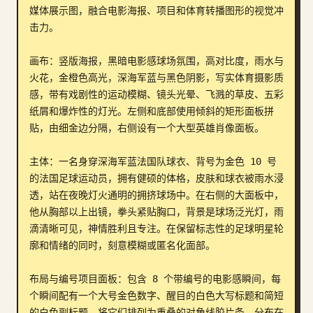
媒体展示图，融合电影海报、项目和体育转播图形的视觉冲
博客
击力。

画布：竖版海报，黑暗电影感球场氛围，高对比度，雨水与
更新
火花，金橙色高光，深海军蓝与黑色阴影，写实体育摄影质
感，带有戏剧性的运动模糊、镜头光晕、飞溅的草皮、五彩
纸屑和爆炸性的灯光。左侧和底部使用倾斜的矩形面板拼
贴，由细金边分隔，右侧设有一个大型英雄肖像面板。

主体：一名身穿深海军蓝法国队球衣、背号为金色 10 号
的法国足球运动员，拥有健硕的体格，皮肤和球衣被雨水浸
透，站在夜晚灯火通明的拥挤球场中。在右侧的大面板中，
他从胸部以上出镜，拳头紧贴胸口，背景是球场泛光灯，雨
滴清晰可见，神情胜利且专注。在保留标志性的足球明星轮
廓和情绪的同时，刻意模糊或匿名化面部。

布局与编号项目面板：包含 8 个带编号的电影感瞬间，每
个瞬间配有一个大号金色数字、醒目的白色大写标题和简短
的白色副标题。将它们排列为重叠的对角线胶片条，分布在