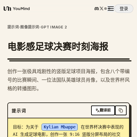
登录
YouMind
概览
提示词
›
图像提示词
›
GPT IMAGE 2
电影感足球决赛时刻海报
使用案例
技能
创作一张极具戏剧性的竖版足球项目海报，包含八个带编
号的比赛瞬间、一位法国队英雄球员肖像，以及世界杯风
提示词
格的转播图形。
定价
提示词
翻译前
下载
目标：为关于 
Kylian Mbappe
 在世界杯决赛中表现的 
AI 生成足球电影，创作一张 9:16 竖版分屏布局的社交