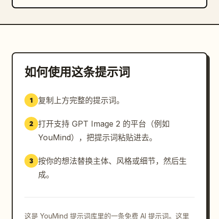
部，添加一行微小的制作人员名单：
CRAFTED WITH GPT IMAGE 2 + SEEDANCE 2.0
。

视觉风格：高级电影感足球海报，超细节，照片级真实感，
深色 HDR 分级，浅景深，雨滴颗粒，火花，烟雾，球场泛
光灯，爆炸性的金色五彩纸屑，对角线编辑构图，清晰的排
如何使用这条提示词
版，强烈的运动感，病毒式体育社交媒体美学。

约束：使用 8 个带编号的面板加上单个大型英雄肖像面
复制上方完整的提示词。
1
板。保持所有文字清晰、大写并融入设计中。不要添加额外
的项目编号、额外的球队、水印、应用 UI 或不相关的标
打开支持 GPT Image 2 的平台（例如
2
志。保持竖版社交媒体海报格式和戏剧性的世界杯最后一分
YouMind），把提示词粘贴进去。
钟氛围。
按你的想法替换主体、风格或细节，然后生
3
成。
这是 YouMind 提示词库里的一条免费 AI 提示词。这里