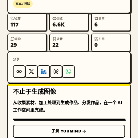
在最后一分钟。” 球员在金色的五彩纸屑和欢呼的人群中
文本 / 排版
跪地滑行庆祝。

点赞
浏览
分享
117
6.6K
6
右侧转播叠加层：在右上边缘附近添加一个紧凑的竖版比分 
HUD，带有一个小的世界杯奖杯图标和文字“FIFA WORLD 
CUP QATAR 2022”。下方放置一个带框标签“FINAL”，一
评论
收藏
引用
29
22
0
个大计时器“89:59”，补时线“+6”，以及两行比分：
“FRA”配法国国旗和比分“2”，“ARG”配阿根廷国旗和比分
分享
“2”。在比分牌下方添加红色音频波形，以及标有“CROWD 
NOISE LEVEL”（观众噪音水平）和“MAXIMUM”（最大值）
的小标签。在下方添加微小的技术文字，如“CAMERA 7”、
“SLOW MOTION”和“180 FPS”。

不止于生成图像
底部标题区域：在底部中心横跨放置一个巨大的做旧白色标
从收集素材、加工处理到生成作品、分发作品，在一个 AI
题 
FINAL MINUTE
，采用粗体压缩体育字体，带有粗糙
工作空间里完成。
纹理。下方添加标语 
90 MINUTES. ONE MOMENT THAT CHANGES 
EVERYTHING.
了解 YOUMIND
，其中“CHANGES EVERYTHING”以金色高亮显示。在最底