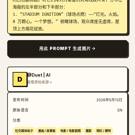
海报的左半部分和下半部分：

1. “STADIUM IGNITION”（球场点燃）——“灯光。火焰。
8 万颗心。一个梦想。” 俯瞰球场，观众席座无虚席，屋
顶上方烟花绽放。

2. “THE WALKOUT”（入场）——“无需言语。唯有命运。” 
球员们走过雨中和通道灯光，中央是法国队 10 号的剪
用此 PROMPT 生成图片
影。

3. “FIRST TOUCH”（首次触球）——“一切开始的瞬间。” 
极致特写，球鞋在湿草地上击球或停球，伴随水雾飞溅。

4. “THE BREAKAWAY”（突破）——“速度。技能。他势不可
@Duet | AI
D
挡。” 法国球员带着金色运动轨迹冲过防守队员。

查看原始来源
5. “COLLISION”（碰撞）——“疼痛。冲击。没有回头
路。” 泥泞中的滑铲和球场上身体碰撞的瞬间。

发布时间
2026年5月13日
6. “FINAL SHOT”（最终射门）——“一击。永恒。” 动态
射门姿势，腿部伸展，足球在球场中向球门疾驰。

原始语言
EN
7. “THE GOAL”（进球）——“爆炸。历史！” 足球冲入球
分类
网，伴随火花和发光的冲击线。

8. “IMMORTAL”（不朽）——“传奇并非天生。而是造就。
社交媒体帖子
漫画 / 故事板
电影 / 电影剧照
摄影
网红 / 模特