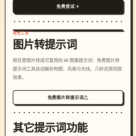
免费尝试
视觉工具
图片转提示词
/imagine prompt: cinemati
把任意图片转成可复用的 AI 图像提示词：免费图片转
c, cyberpunk sunset, neon
提示词工具自动解析构图、风格与光线，几秒还原同款
colors, 8k --v 6.0
效果。
免费图片转提示词
其它提示词功能