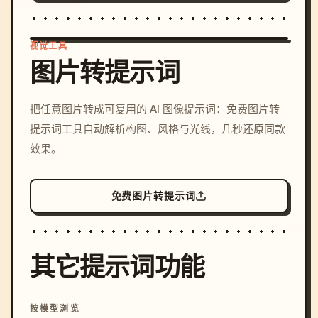
视觉工具
图片转提示词
/imagine prompt: cinemati
把任意图片转成可复用的 AI 图像提示词：免费图片转
c, cyberpunk sunset, neon
提示词工具自动解析构图、风格与光线，几秒还原同款
colors, 8k --v 6.0
效果。
免费图片转提示词
其它提示词功能
按模型浏览