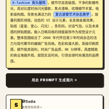
K-fashion 街头服饰
，细节尽显高级感。干净的影棚布
博客
光，高对比度时尚闪光摄影，焦点清晰，纹理细节丰富，电
影级构图。背景充满活力的 
复古波普艺术杂志美学
，层
叠的图形排版，动态的 UI 设计元素，全息铬金属效果，
更新
贴纸（星星、爱心、闪光），条形码，对话气泡，以及未来
感的拼贴图层。融入日韩风格的排版装饰作为视觉设计元
素。整体氛围结合了 2000 年代怀旧青少年时尚杂志的活
力与现代奢华的编辑广告风格。色彩和谐大胆，高级印刷质
感，细节极其锐利，时尚广告品质，8K 分辨率，高度精致
的商业海报外观，超现实且时尚，引领全球时尚潮流的品牌
感。
用此 PROMPT 生成图片
@Sadia
S
查看原始来源