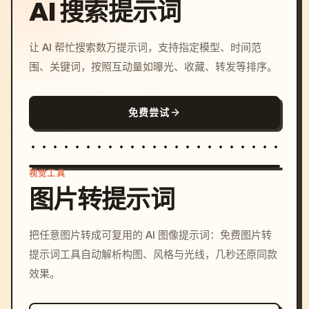
AI 搜索提示词
让 AI 帮忙搜索数万提示词，支持指定模型、时间范
围、关键词，按照互动量如曝光、收藏、转发等排序。
免费尝试
视觉工具
图片转提示词
/imagine prompt: cinemati
把任意图片转成可复用的 AI 图像提示词：免费图片转
c, cyberpunk sunset, neon
提示词工具自动解析构图、风格与光线，几秒还原同款
colors, 8k --v 6.0
效果。