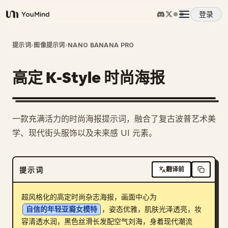
登录
YouMind
概览
提示词
›
图像提示词
›
NANO BANANA PRO
高定 K-Style 时尚海报
使用案例
技能
一款充满活力的时尚海报提示词，融合了复古波普艺术美
学、现代街头服饰以及未来感 UI 元素。
提示词
提示词
翻译前
定价
超风格化的高定时尚杂志海报，画面中心为 
下载
自信的年轻亚裔女模特
，姿态优雅，肌肤光泽透亮，妆
容清透水润，黑色丝滑长发配空气刘海，身着现代潮流 