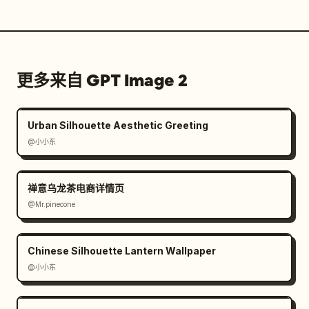
更多来自 GPT Image 2
Urban Silhouette Aesthetic Greeting
@小小东
禅意乌龙茶电商详情页
@Mr.pinecone
Chinese Silhouette Lantern Wallpaper
@小小东