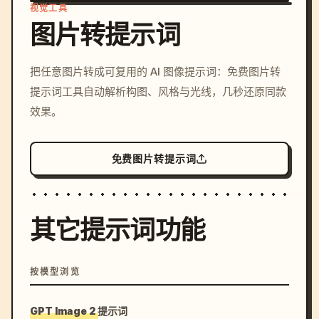
视觉工具
图片转提示词
/imagine prompt: cinemati
把任意图片转成可复用的 AI 图像提示词：免费图片转
c, cyberpunk sunset, neon
提示词工具自动解析构图、风格与光线，几秒还原同款
colors, 8k --v 6.0
效果。
免费图片转提示词
其它提示词功能
按模型浏览
GPT Image 2 提示词