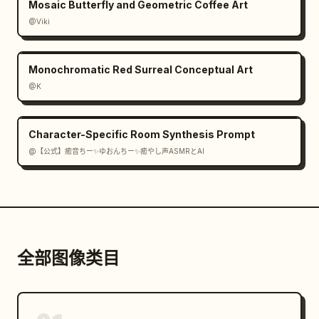
Mosaic Butterfly and Geometric Coffee Art
@Viki
Monochromatic Red Surreal Conceptual Art
@K
Character-Specific Room Synthesis Prompt
@【公式】癒音ちー✨ゆおんちー✨癒やし声ASMRとAI
全部图像类目