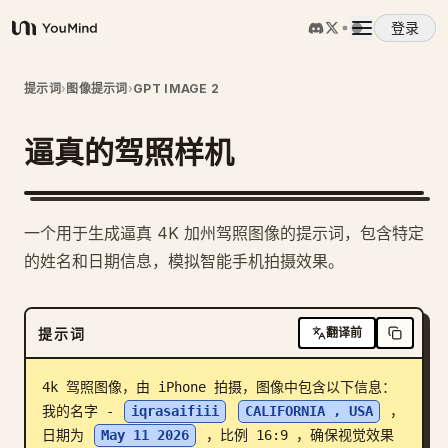
登录
YouMind
概览
提示词
›
图像提示词
›
GPT IMAGE 2
逼真的驾照样机
使用案例
技能
一个用于生成逼真 4K 加州驾照图像的提示词，包含特定
的姓名和日期信息，模拟智能手机拍摄效果。
提示词
提示词
翻译前
定价
4k 驾照图像，由 iPhone 拍摄，图像中包含以下信息：
下载
我的名字 - 
iqrasaifiii
CALIFORNIA , USA
 ，
日期为 
May 11 2026
 ，比例 16:9 ，确保视觉效果