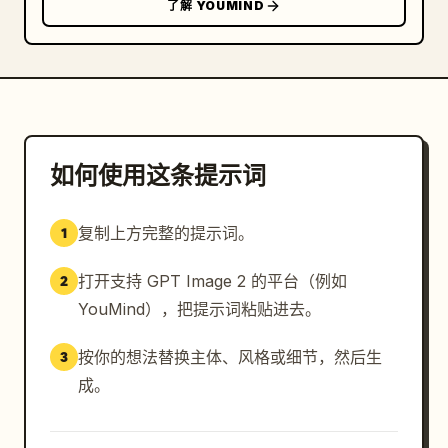
了解 YOUMIND
侧","count":1,"labels":["心态 90"]},
{"title":"核心技能","position":"右中
下","count":4,"labels":["爆发式加速 — 瞬间摆脱防
守","孙式终结 (弧线与力量) — 任何角度的致命一
击","智能跑位 — 永远出现在正确的位置","压力下沉稳 
— 关键时刻的绝杀能力"]},{"title":"战术角
色","position":"右下","count":5,"labels":["左
如何使用这条提示词
边锋 · 内切边锋","拉开防线","内切突破","创造空
间","冷静终结"]},{"title":"页脚文
复制上方完整的提示词。
1
字","position":"底部边框","count":3,"labels":
["北伦敦","我们的队长","我们的传
打开支持 GPT Image 2 的平台（例如
2
奇"]}],"centerpiece":"全身中心人物占据海报大部分
高度，两侧由狭窄的信息面板环
YouMind），把提示词粘贴进去。
绕","graphic_elements":["细金边框与分割线","雷达
图","带有发光节点和路径线的小型战术球场图","垂直堆
按你的想法替换主体、风格或细节，然后生
3
叠的 4 张单色动作缩略图","俱乐部徽章","签名标
成。
记","悬挂的旗帜"]},"composition":{"camera":"低
角度全身肖像，展现统治力和气场","depth":"焦点聚焦