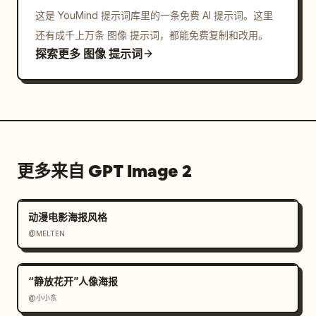
于中心人物，背景建筑和人群略微虚化","design":"奢华
这是 YouMind 提示词库里的一条免费 AI 提示词。这里
杂志封面与球员球探档案及致敬海报的结
还有成千上万条 图像 提示词，都能免费复制和改用。
合"},"quality":"高端、精致、海报级，为 
孙兴慜
探索更多 图像 提示词
在 
北伦敦
 打造的优质运动营销艺术品"}
更多来自 GPT Image 2
动漫电影海报风格
@MELTEN
“静放花开”人像海报
@小小东