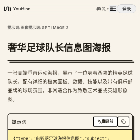
登录
YouMind
概览
提示词
›
图像提示词
›
GPT IMAGE 2
奢华足球队长信息图海报
使用案例
技能
一张高端垂直运动海报，展示了一位身着西装的精英足球
队长，配有详细的档案面板、数据、技能以及带有俱乐部
提示词
品牌的球场氛围，非常适合作为致敬艺术品或英雄形象
图。
定价
提示词
翻译前
下载
{"type":"电影感足球海报信息图","subject":