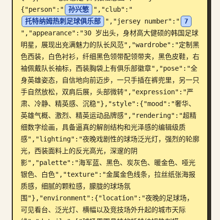
{"person":"
孙兴慜
","club":"
博客
托特纳姆热刺足球俱乐部
","jersey number":"
7
","appearance":"30 岁出头，身材高大健硕的韩国足球
明星，展现出充满魅力的队长风范","wardrobe":"定制黑
更新
色西装，白色衬衫，纤细黑色领带配领带夹，黑色皮鞋，右
袖佩戴队长袖标，西装胸袋上有俱乐部徽章","pose":"全
身英雄姿态，自信地向前迈步，一只手插在裤兜里，另一只
手自然放松，双肩后展，头部微转","expression":"严
肃、冷静、精英感、沉稳"},"style":{"mood":"奢华、
英雄气概、激烈、精英运动品牌感","rendering":"超精
细数字绘画，具备逼真的解剖结构和光泽感的编辑级质
感","lighting":"夜晚戏剧性的球场泛光灯，强烈的轮廓
光，西装面料上的反光高光，深邃的阴
影","palette":"海军蓝、黑色、炭灰色、暖金色、哑光
银色、白色","texture":"金属金色线条，拉丝纸张海报
质感，细腻的颗粒感，朦胧的球场氛
围"},"environment":{"location":"夜晚的足球场，
可见看台、泛光灯、横幅以及竞技场外升起的城市天际