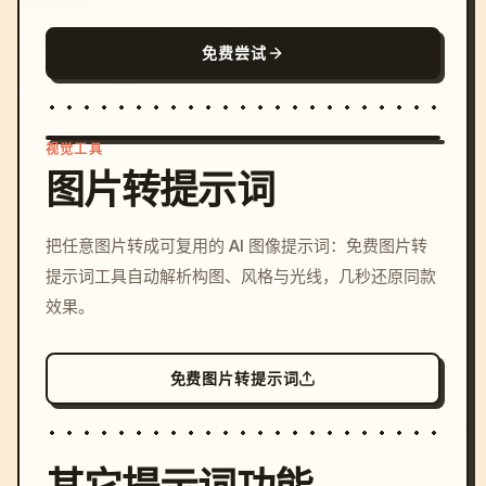
免费尝试
视觉工具
图片转提示词
/imagine prompt: cinemati
把任意图片转成可复用的 AI 图像提示词：免费图片转
c, cyberpunk sunset, neon
提示词工具自动解析构图、风格与光线，几秒还原同款
colors, 8k --v 6.0
效果。
免费图片转提示词