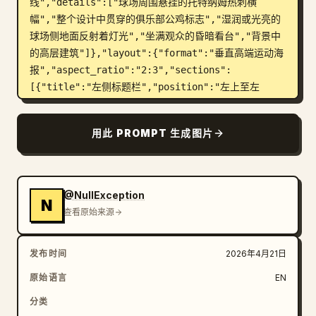
线","details":["球场周围悬挂的托特纳姆热刺横
幅","整个设计中贯穿的俱乐部公鸡标志","湿润或光亮的
球场侧地面反射着灯光","坐满观众的昏暗看台","背景中
的高层建筑"]},"layout":{"format":"垂直高端运动海
报","aspect_ratio":"2:3","sections":
[{"title":"左侧标题栏","position":"左上至左
中","count":6,"labels":["托特纳姆热刺足球俱乐
部","签名涂鸦","7 号","孙","兴慜","猎手 · 队长 · 
用此 PROMPT 生成图片
关键先生"]},{"title":"个人档案","position":"左
中","count":9,"labels":["全名 — 孙兴慜","出生日
期 — 1992 年 7 月 8 日","国籍 — 韩国","身高 — 
183 厘米","位置 — 左边锋 / 中锋","球衣号码 — 
@NullException
N
7","俱乐部 — 托特纳姆热刺足球俱乐部","加入时间 — 
查看原始来源
2015 年 8 月 28 日","合同期限 — 2025 年"]},
{"title":"队长标语","position":"档案底
发布时间
2026年4月21日
部","count":1,"labels":["队长 — 领袖。榜样。传
奇。"]},{"title":"引言框","position":"左中
原始语言
EN
下","count":3,"labels":["我想成为一名","能给许多
分类
人带来","梦想和希望的球员。"]},{"title":"荣