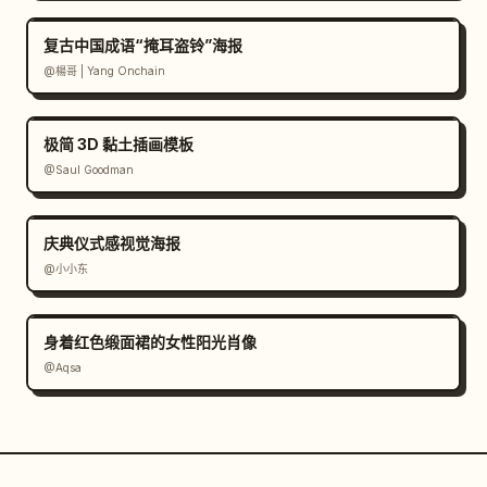
复古中国成语“掩耳盗铃”海报
@楊哥 | Yang Onchain
极简 3D 黏土插画模板
@Saul Goodman
庆典仪式感视觉海报
@小小东
身着红色缎面裙的女性阳光肖像
@Aqsa