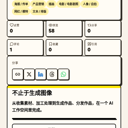
誉","position":"左下","count":5,"labels":["英
海报 / 传单
产品营销
插画
电影 / 电影剧照
人像 / 自拍
超金靴奖 (2021-22)","普斯卡什奖 2020","亚足联年度
网红 / 模特
文本 / 排版
最佳海外球员 2015","国际足联年度最佳阵容 
2019","托特纳姆热刺队史最佳射手 (亚洲) 2023"]},
点赞
浏览
分享
0
58
0
{"title":"左下口号","position":"左下页脚区
域","count":5,"labels":["他奔跑。","他们追
逐。","他思考。","他们反应。","他终结。"]},
评论
收藏
引用
1
0
0
{"title":"核心宣言","position":"左下大号字
体","count":1,"labels":["他就是孙。"]},
分享
{"title":"顶部中心座右铭","position":"右上悬挂横
幅附近","count":1,"labels":["敢作敢为 (TO DARE 
IS TO DO)"]},{"title":"球员类
型","position":"右上","count":5,"labels":["精
不止于生成图像
英边锋","爆发力 — 瞬间甩开防守者","足球智商 — 聪明
的跑位与空间意识","门前终结 — 面对球门冷静沉
从收集素材、加工处理到生成作品、分发作品，在一个 AI
着","领导力 — 场内外以身作则"]},{"title":"能力概
工作空间里完成。
览","position":"右中","count":5,"labels":["速
度 94","射门 88","盘带 89","传球 82","身体 
82"]},{"title":"心态数值","position":"雷达图左