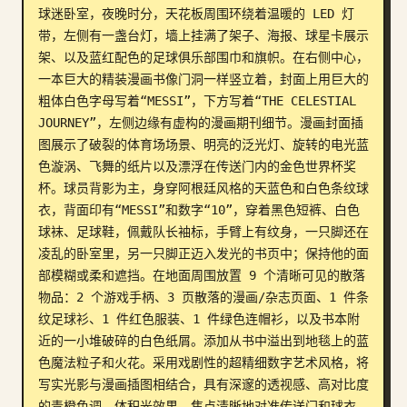
球迷卧室，夜晚时分，天花板周围环绕着温暖的 LED 灯
博客
带，左侧有一盏台灯，墙上挂满了架子、海报、球星卡展示
架、以及蓝红配色的足球俱乐部围巾和旗帜。在右侧中心，
一本巨大的精装漫画书像门洞一样竖立着，封面上用巨大的
更新
粗体白色字母写着“MESSI”，下方写着“THE CELESTIAL 
JOURNEY”，左侧边缘有虚构的漫画期刊细节。漫画封面插
图展示了破裂的体育场场景、明亮的泛光灯、旋转的电光蓝
色漩涡、飞舞的纸片以及漂浮在传送门内的金色世界杯奖
杯。球员背影为主，身穿阿根廷风格的天蓝色和白色条纹球
衣，背面印有“MESSI”和数字“10”，穿着黑色短裤、白色
球袜、足球鞋，佩戴队长袖标，手臂上有纹身，一只脚还在
凌乱的卧室里，另一只脚正迈入发光的书页中；保持他的面
部模糊或柔和遮挡。在地面周围放置 9 个清晰可见的散落
物品：2 个游戏手柄、3 页散落的漫画/杂志页面、1 件条
纹足球衫、1 件红色服装、1 件绿色连帽衫，以及书本附
近的一小堆破碎的白色纸屑。添加从书中溢出到地毯上的蓝
色魔法粒子和火花。采用戏剧性的超精细数字艺术风格，将
写实光影与漫画插图相结合，具有深邃的透视感、高对比度
的青橙色调、体积光效果，焦点清晰地对准传送门和球衣，