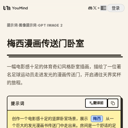
登录
YouMind
概览
提示词
›
图像提示词
›
GPT IMAGE 2
梅西漫画传送门卧室
使用案例
技能
一幅电影感十足的体育奇幻风格卧室插画，描绘了一位著
名足球运动员走进发光的漫画传送门，开启通往天界奖杯
提示词
的旅程。
定价
提示词
翻译前
下载
创作一个电影感十足的竖屏卧室场景，展示 
梅西
 从一
个巨大的发光漫画书传送门中走出来。房间是一个舒适的足