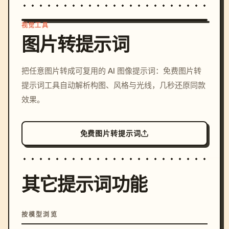
视觉工具
图片转提示词
/imagine prompt: cinemati
把任意图片转成可复用的 AI 图像提示词：免费图片转
c, cyberpunk sunset, neon
提示词工具自动解析构图、风格与光线，几秒还原同款
colors, 8k --v 6.0
效果。
免费图片转提示词
其它提示词功能
按模型浏览