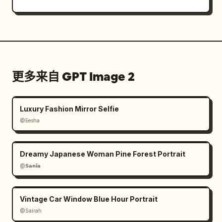
更多来自 GPT Image 2
Luxury Fashion Mirror Selfie
@Eesha
Dreamy Japanese Woman Pine Forest Portrait
@𝗦𝗮𝗻𝗶𝗮
Vintage Car Window Blue Hour Portrait
@Sairah