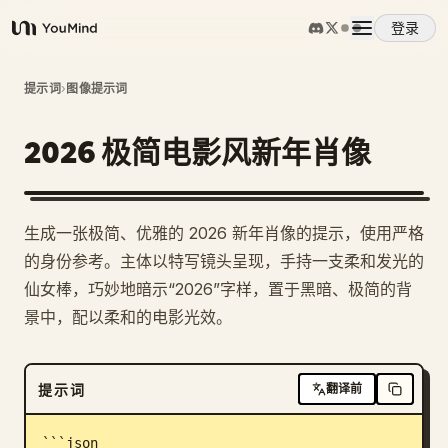
登录
YouMind
概览
提示词
›
图像提示词
2026 极简电影风新年肖像
使用案例
技能
1
生成一张极简、优雅的 2026 新年肖像的提示，使用严格
的身份参考。主体以特写镜头呈现，手持一支柔和发光的
提示词
仙女棒，巧妙地暗示“2026”字样，置于黑暗、极简的背
景中，配以柔和的电影光效。
定价
提示词
翻译前
下载
```json
