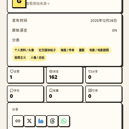
G
查看原始来源
发布时间
2025年12月28日
原始语言
EN
分类
个人资料 / 头像
社交媒体帖子
海报 / 传单
摄影
电影 / 电影剧照
极简主义
人像 / 自拍
点赞
浏览
分享
1
162
0
评论
收藏
引用
0
0
0
分享