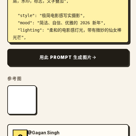
屑，水印，标志，文字叠加",

  "style": "极简电影感写实摄影",

  "mood": "简洁、自信、优雅的 2026 新年",

  "lighting": "柔和的电影感灯光，带有微妙的仙女棒
光芒",

  "background": "深色极简背景，带有柔和散景",

  "render_quality": "超高分辨率，干净的社交媒体质
用此 PROMPT 生成图片
量",

  "composition": "特写或中景，面部居中对焦",

  "reference_strength": 0.9

参考图
}

```
@Gagan Singh