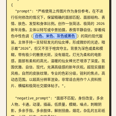
{

博客
  "prompt": "严格使用上传图片作为身份参考。在不进
行任何修改的情况下，保留精确的面部匹配、面部结构、表
情、肤色、发型和身体比例。创作一张简洁、极简的 2026 
更新
新年肖像。主体以特写或中景拍摄，表情平静自信，穿着纯
色中性色调（
白色、米色、灰色或黑色
）的简约现代服
装。主体手持一支轻轻发光的仙女棒，形成微妙的光迹，暗
示着“2026”，但又不至于喧宾夺主。背景为深色或柔和模
糊，带有极少的散景光斑，没有烟花。灯光为柔和的电影
感，面部有柔和的高光，温暖的仙女棒光芒增添了深度。氛
围优雅、自信、现代，充满高级感的新年庆祝。超现实摄影
风格，自然的皮肤纹理，专业的色彩分级，锐利的焦点，高
动态范围。以超高分辨率渲染，非常适合用作个人资料照
片、横幅和极简社交媒体帖子。",

  "negative_prompt": "面部不匹配，身份改变，多余
人物，卡通，动漫，插画，低质量，模糊，噪点，刺眼阴
影，多余手指，多余肢体，解剖扭曲，烟花，杂乱的五彩纸