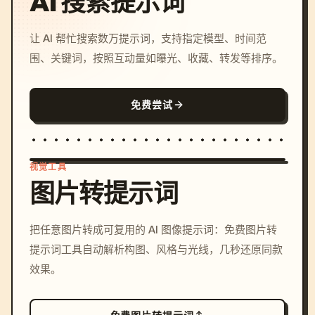
AI 搜索提示词
让 AI 帮忙搜索数万提示词，支持指定模型、时间范
围、关键词，按照互动量如曝光、收藏、转发等排序。
免费尝试
视觉工具
图片转提示词
/imagine prompt: cinemati
把任意图片转成可复用的 AI 图像提示词：免费图片转
c, cyberpunk sunset, neon
提示词工具自动解析构图、风格与光线，几秒还原同款
colors, 8k --v 6.0
效果。