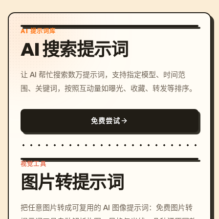
AI 提示词库
AI 搜索提示词
让 AI 帮忙搜索数万提示词，支持指定模型、时间范
围、关键词，按照互动量如曝光、收藏、转发等排序。
免费尝试
视觉工具
图片转提示词
/imagine prompt: cinemati
把任意图片转成可复用的 AI 图像提示词：免费图片转
c, cyberpunk sunset, neon