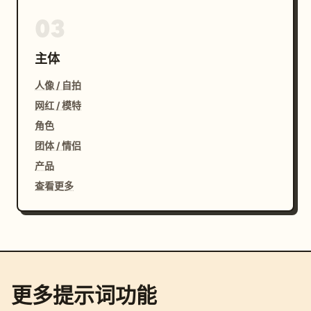
03
主体
人像 / 自拍
网红 / 模特
角色
团体 / 情侣
产品
查看更多
更多提示词功能