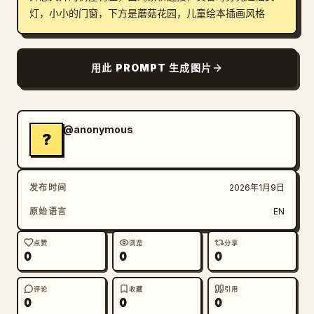
灯，小小的门窗，下方是蘑菇花园，儿童绘本插画风格
博客
更新
用此 PROMPT 生成图片
@anonymous
?
发布时间
2026年1月9日
原始语言
EN
点赞
浏览
分享
0
0
0
评论
收藏
引用
0
0
0