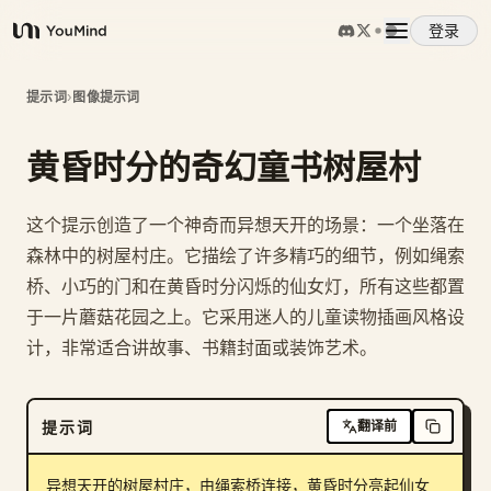
登录
YouMind
概览
提示词
›
图像提示词
黄昏时分的奇幻童书树屋村
使用案例
这个提示创造了一个神奇而异想天开的场景：一个坐落在
技能
森林中的树屋村庄。它描绘了许多精巧的细节，例如绳索
桥、小巧的门和在黄昏时分闪烁的仙女灯，所有这些都置
提示词
于一片蘑菇花园之上。它采用迷人的儿童读物插画风格设
计，非常适合讲故事、书籍封面或装饰艺术。
定价
提示词
翻译前
下载
异想天开的树屋村庄，由绳索桥连接，黄昏时分亮起仙女