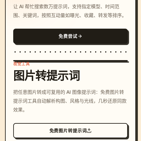
让 AI 帮忙搜索数万提示词，支持指定模型、时间范
围、关键词，按照互动量如曝光、收藏、转发等排序。
免费尝试
视觉工具
图片转提示词
/imagine prompt: cinemati
把任意图片转成可复用的 AI 图像提示词：免费图片转
c, cyberpunk sunset, neon
提示词工具自动解析构图、风格与光线，几秒还原同款
colors, 8k --v 6.0
效果。
免费图片转提示词