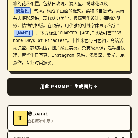
雅的花艺布置，包括白玫瑰、满天星、绣球花以及 
博客
淡蓝色
 气球，构成了画面的框架。柔和的自然光，高端
杂志摄影风格，现代庆典美学，极简奢华设计，细腻的阴
影，精致的排版。在顶部，用优雅的衬线字体显示名字“
更新
[NAME]
”，下方标注“CHAPTER [AGE]”以及引言“365 
More Days of Miracles”。中性米色与白色调，高端活
动造型，梦幻氛围，照片级真实感，杂志级人像，超精细纹
理，奢华生日写真，Instagram 风格，浅景深，柔光，8K 
杰作，专业时尚摄影。
用此 PROMPT 生成图片
@Taaruk
T
查看原始来源