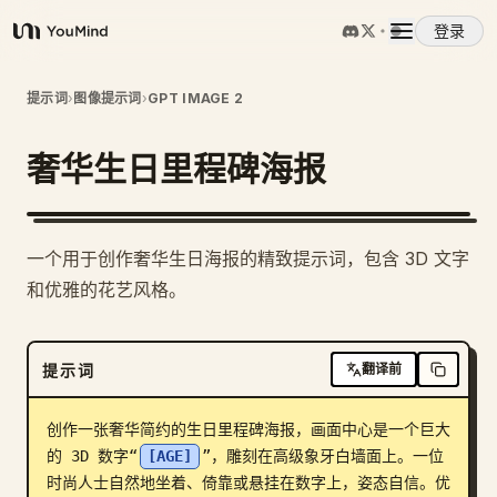
登录
YouMind
概览
提示词
›
图像提示词
›
GPT IMAGE 2
奢华生日里程碑海报
使用案例
技能
一个用于创作奢华生日海报的精致提示词，包含 3D 文字
和优雅的花艺风格。
提示词
提示词
翻译前
定价
创作一张奢华简约的生日里程碑海报，画面中心是一个巨大
下载
的 3D 数字“
[AGE]
”，雕刻在高级象牙白墙面上。一位
时尚人士自然地坐着、倚靠或悬挂在数字上，姿态自信。优