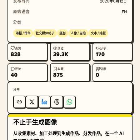
发布时间
2026年6月12日
原始语言
EN
分类
海报 / 传单
社交媒体帖子
摄影
人像 / 自拍
文本 / 排版
点赞
浏览
分享
828
39.3K
170
评论
收藏
引用
40
875
0
分享
不止于生成图像
从收集素材、加工处理到生成作品、分发作品，在一个 AI