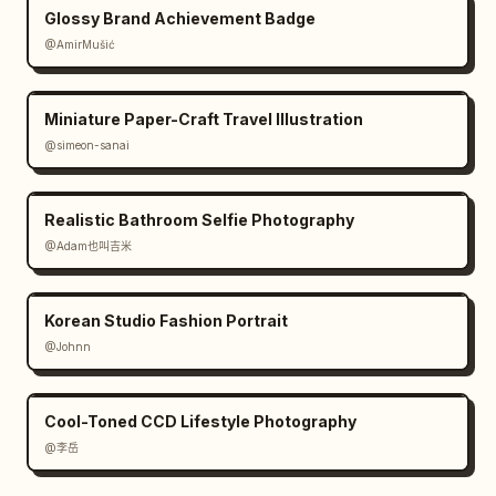
Glossy Brand Achievement Badge
@AmirMušić
Miniature Paper-Craft Travel Illustration
@simeon-sanai
Realistic Bathroom Selfie Photography
@Adam也叫吉米
Korean Studio Fashion Portrait
@Johnn
Cool-Toned CCD Lifestyle Photography
@李岳