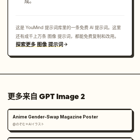
成。
这是 YouMind 提示词库里的一条免费 AI 提示词。这里
还有成千上万条 图像 提示词，都能免费复制和改用。
探索更多 图像 提示词
更多来自 GPT Image 2
Anime Gender-Swap Magazine Poster
@のぞむ＊AIイラスト