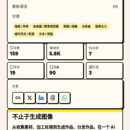
原始语言
EN
分类
海报 / 传单
信息图 / 教育视觉图
草图 / 线稿
水彩画
极简主义
城市风光 / 街道
文本 / 排版
点赞
浏览
分享
159
5.8K
7
评论
收藏
引用
19
90
3
分享
不止于生成图像
从收集素材、加工处理到生成作品、分发作品，在一个 AI