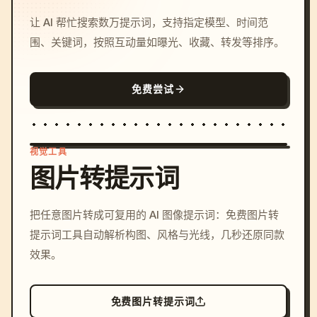
让 AI 帮忙搜索数万提示词，支持指定模型、时间范
围、关键词，按照互动量如曝光、收藏、转发等排序。
免费尝试
视觉工具
图片转提示词
/imagine prompt: cinemati
把任意图片转成可复用的 AI 图像提示词：免费图片转
c, cyberpunk sunset, neon
提示词工具自动解析构图、风格与光线，几秒还原同款
colors, 8k --v 6.0
效果。
免费图片转提示词