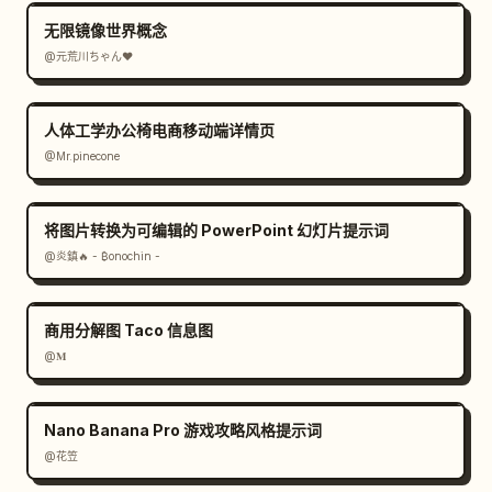
无限镜像世界概念
@元荒川ちゃん❤
人体工学办公椅电商移动端详情页
@Mr.pinecone
将图片转换为可编辑的 PowerPoint 幻灯片提示词
@炎鎮🔥 - ₿onochin -
商用分解图 Taco 信息图
@𝐌
Nano Banana Pro 游戏攻略风格提示词
@花笠