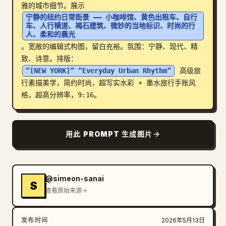
雅的城市细节。展示 
博客
宁静的纽约日常街景 —— 小咖啡馆、黄色出租车、自行
车、人行横道、褐石建筑、微妙的当地标识、时尚的行
人、柔和的晨光
更新
。宽敞的编辑式构图，留白充裕。氛围：宁静、现代、精
致、诗意。排版：
“[NEW YORK]” “Everyday Urban Rhythm”
 高级旅
行素描美学，简约时尚，超写实水彩 + 墨水旅行手账风
格，超高分辨率，9:16。
用此 PROMPT 生成图片
@simeon-sanai
S
查看原始来源
发布时间
2026年5月13日