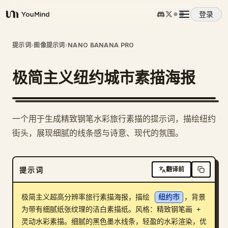
登录
YouMind
概览
提示词
›
图像提示词
›
NANO BANANA PRO
极简主义纽约城市素描海报
使用案例
技能
一个用于生成精致钢笔水彩旅行素描的提示词，描绘纽约
街头，展现细腻的线条感与诗意、现代的氛围。
提示词
提示词
翻译前
定价
极简主义超高分辨率旅行素描海报，描绘 
纽约市
，背景
下载
为带有细腻纸张纹理的洁白素描纸。风格：精致钢笔画 + 
灵动水彩素描。细腻的黑色墨水线条，轻盈的水彩渲染，优