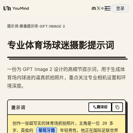
登录
YouMind
概览
提示词
›
图像提示词
›
GPT IMAGE 2
专业体育场球迷摄影提示词
使用案例
技能
一份为 GPT Image 2 设计的高细节提示词，用于生成体
育场内球迷的逼真抓拍照片，重点关注专业相机设置和环
提示词
境深度。
定价
提示词
翻译前
下载
创作一张超写实的体育场抓拍照片，主角是一位 20 多
岁、英俊的 
葡萄牙籍
 年轻男性，他正在国际足联世界