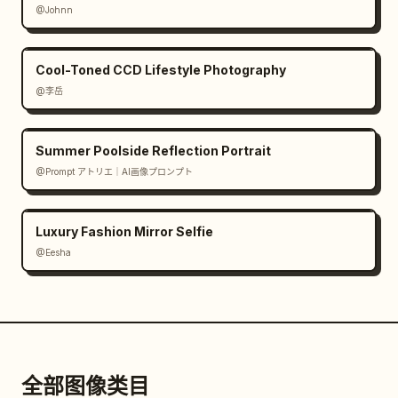
@Johnn
Cool-Toned CCD Lifestyle Photography
@李岳
Summer Poolside Reflection Portrait
@Prompt アトリエ｜AI画像プロンプト
Luxury Fashion Mirror Selfie
@Eesha
全部图像类目