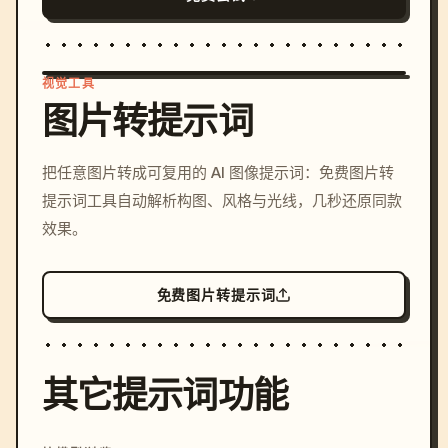
视觉工具
图片转提示词
/imagine prompt: cinemati
把任意图片转成可复用的 AI 图像提示词：免费图片转
c, cyberpunk sunset, neon
提示词工具自动解析构图、风格与光线，几秒还原同款
colors, 8k --v 6.0
效果。
免费图片转提示词
其它提示词功能