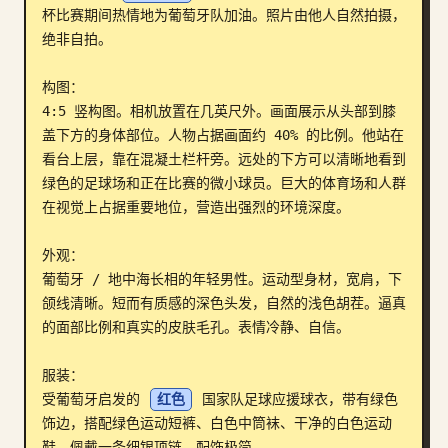
杯比赛期间热情地为葡萄牙队加油。照片由他人自然拍摄，
博客
绝非自拍。

构图：

更新
4:5 竖构图。相机放置在几英尺外。画面展示从头部到膝
盖下方的身体部位。人物占据画面约 40% 的比例。他站在
看台上层，靠在混凝土栏杆旁。远处的下方可以清晰地看到
绿色的足球场和正在比赛的微小球员。巨大的体育场和人群
在视觉上占据重要地位，营造出强烈的环境深度。

外观：

葡萄牙 / 地中海长相的年轻男性。运动型身材，宽肩，下
颌线清晰。短而有质感的深色头发，自然的浅色胡茬。逼真
的面部比例和真实的皮肤毛孔。表情冷静、自信。

服装：

受葡萄牙启发的 
红色
 国家队足球应援球衣，带有绿色
饰边，搭配绿色运动短裤、白色中筒袜、干净的白色运动
鞋，佩戴一条细银项链，配饰极简。
