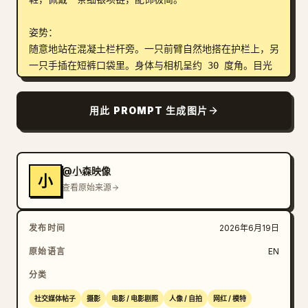
姿势：

随意地站在混凝土栏杆旁。一只前臂自然地搭在护栏上，另
一只手插在短裤口袋里。身体与相机呈约 30 度角。目光
看向比赛方向，而不是直视镜头。肩膀放松，姿态强健，展
现出真实的球迷抓拍瞬间。

用此 PROMPT 生成图片
环境：

夜晚拥挤的 
足球场
。成千上万身穿红绿两色服装的葡萄
牙球迷。人群中挥舞着巨大的葡萄牙国旗。明亮的体育场泛
@小森映像
小
光灯。下方清晰可见绿色的足球场，微小的球员正在场上激
查看原始来源
烈角逐。看台上层的视角，沉浸式的国际世界杯氛围。

发布时间
2026年6月19日
摄影风格：

超写实长焦抓拍，自然的 50mm 镜头视角，专业体育赛事
原始语言
EN
纪实摄影，超细节的球衣面料、皮肤、混凝土、人群和体育
分类
场灯光，电影级纪录片真实感，可信的高动态范围，高端商
业品质，真实的社交媒体体育场照片。

社交媒体帖子
摄影
电影 / 电影剧照
人像 / 自拍
网红 / 模特