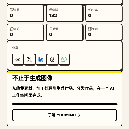
氛围：

点赞
浏览
分享
0
132
0
自豪、充满活力、富有冒险精神且自信的葡萄牙球迷；沉浸
式的比赛日体验和地道的足球文化。

评论
收藏
引用
0
0
0
负面提示词：

自拍，可见手机，直视镜头，肢体畸形，多余的手指，多余
分享
的肢体，人物重复，动漫，插画，CGI，美颜滤镜，塑料感
皮肤，空旷的体育场，模糊或不可见的球场，水印，可读文
字，品牌 Logo，扭曲的栏杆，不真实的人群，光线不佳，
卡通风格，过度处理的 HDR，人造面孔。
不止于生成图像
从收集素材、加工处理到生成作品、分发作品，在一个 AI
工作空间里完成。
了解 YOUMIND