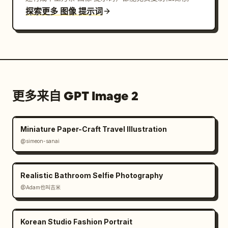
探索更多 图像 提示词
更多来自 GPT Image 2
Miniature Paper-Craft Travel Illustration
@simeon-sanai
Realistic Bathroom Selfie Photography
@Adam也叫吉米
Korean Studio Fashion Portrait