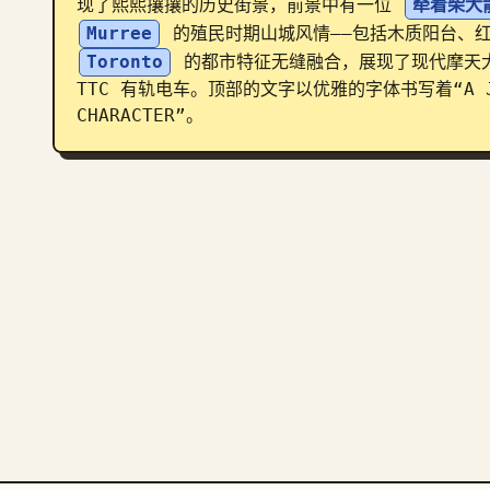
现了熙熙攘攘的历史街景，前景中有一位 
牵着柴犬
Murree
 的殖民时期山城风情——包括木质阳台、
Toronto
 的都市特征无缝融合，展现了现代摩天大楼、C
TTC 有轨电车。顶部的文字以优雅的字体书写着“A JOURN
CHARACTER”。