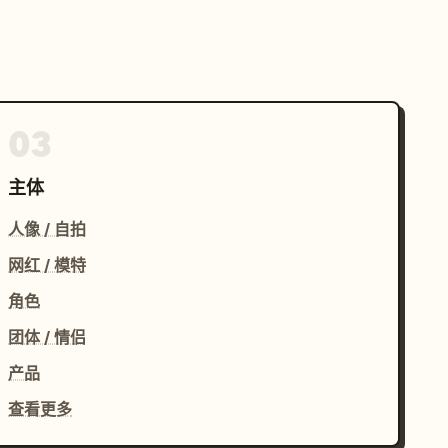
03
主体
人像 / 自拍
网红 / 模特
角色
团体 / 情侣
产品
查看更多