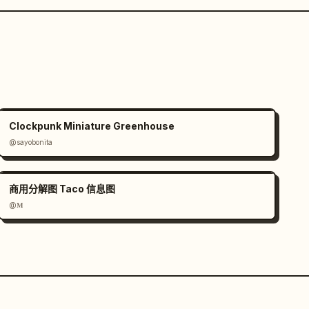
Clockpunk Miniature Greenhouse
@sayobonita
商用分解图 Taco 信息图
@𝐌