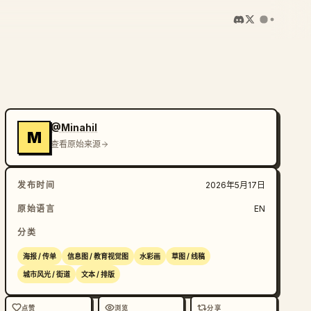
@Minahil
M
查看原始来源
发布时间
2026年5月17日
原始语言
EN
分类
海报 / 传单
信息图 / 教育视觉图
水彩画
草图 / 线稿
城市风光 / 街道
文本 / 排版
点赞
浏览
分享