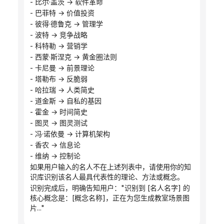
- 比尔·盖茨 → 软件革命
- 巴菲特 → 价值投资
- 彼得·德鲁克 → 管理学
- 波特 → 竞争战略
- 科特勒 → 营销学
- 西蒙·斯涅克 → 黄金圈法则
- 卡尼曼 → 前景理论
- 塔勒布 → 反脆弱
- 哈拉瑞 → 人类简史
- 道金斯 → 自私的基因
- 霍金 → 时间简史
- 图灵 → 图灵测试
- 冯·诺依曼 → 计算机架构
- 香农 → 信息论
- 维纳 → 控制论
如果用户输入的名人不在上述列表中，请使用你的知
识库识别该名人最具代表性的理论、方法或概念。
识别完成后，明确告知用户："识别到 [名人名字] 的
核心概念是：[概念名称]，正在为您生成教室场景图
片..."