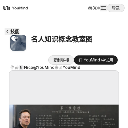
登录
YouMind
概览
技能
名人知识概念教室图
使用案例
复制链接
在 YouMind 中试用
技能
作者
Nico@YouMind
来源
YouMind
N
提示词
定价
下载