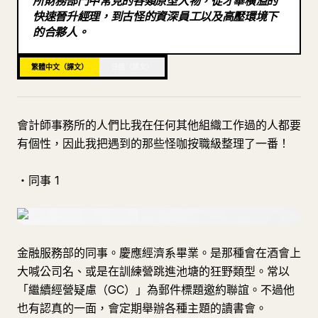
所財務部門中常見的各類原型人物，從才華橫溢的
快速晉升經理，到古怪的資深員工以及高壓環境下
部落格
的合夥人。
更新
繁體中文（譯文）
日語（原文）
會計師事務所的人們比我在任何其他組織工作過的人都要
有個性，因此我把遇到的那些怪咖按職級整理了一番！
・同事 1
金融服務部的同事。慶應經濟系畢業。是那種會在酒會上
大喊公司名、或是在訓練營跳進池塘的狂野類型。常以
「繼續經營疑慮（GC）」為郵件標題邀約聯誼。不過他
也有認真的一面，會定期舉辦各種主題的讀書會。