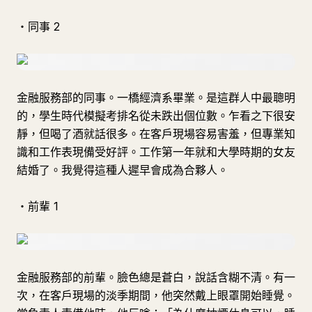
・同事 2
金融服務部的同事。一橋經濟系畢業。是這群人中最聰明
的，學生時代模擬考排名從未跌出個位數。乍看之下很安
靜，但喝了酒就話很多。在客戶現場容易害羞，但專業知
識和工作表現備受好評。工作第一年就和大學時期的女友
結婚了。我覺得這種人遲早會成為合夥人。
・前輩 1
金融服務部的前輩。臉色總是蒼白，說話含糊不清。有一
次，在客戶現場的淡季期間，他突然戴上眼罩開始睡覺。