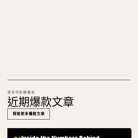
的 𝕏 文章
圖片上傳、表格、程式碼區塊，往 𝕏 上手動重排太
痛苦。YouMind 把整篇 Markdown 一鍵轉成乾淨、
可直接發佈的 𝕏 文章草稿。
試試 MARKDOWN 轉 𝕏
更多可拆解樣本
近期爆款文章
探索更多爆款文章
Inside the Numbers Behind