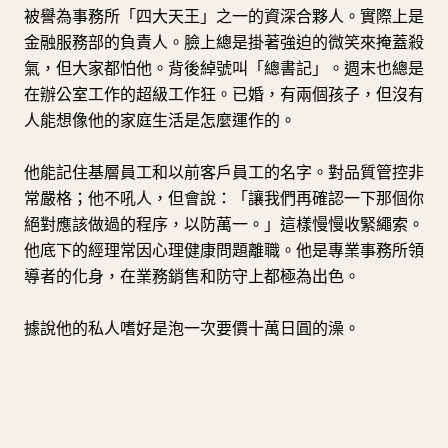
被譽為事務所「四大天王」之一的資深合夥人。實際上是
金融服務部的負責人。臉上總是掛著強迫的微笑來掩蓋殺
氣，但大家都怕他。背後綽號叫「總書記」。週末也總是
在辦公室工作的超級工作狂。已婚，有兩個孩子，但沒有
人能想像他的家庭生活是怎麼運作的。
他能記住基層員工和以前客戶員工的名字。對品質管控非
常嚴格；他不吼人，但會說：「讓我們再確認一下那個你
絕對應該做過的程序，以防萬一。」這樣慢慢收緊繩索。
他底下的經理常因心理健康問題離職。他是專業事務所領
導者的化身，在業務銷售和防守上都極為出色。
據說他的私人嗜好是泡一次要價十萬日圓的澡。