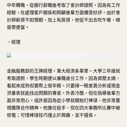
中年轉職，從銀行辭職後考取了會計師證照。因為有工作
經驗，在處理客戶關係和照顧後輩方面備受好評。由於會
計師薪資不如預期，加上有房貸，他從不出去吃午餐，總
是帶便當。
・經理
金融服務部的王牌經理。東大經濟系畢業。大學三年級就
考取證照，學生時期便以兼職身分工作。因為資歷太順，
看起來成熟但實際上很年輕。只要掃一眼差異分析或現金
流量表就能找出問題的專家。外表冷酷，但在指導後輩方
面非常用心。或許是因為從小學就開始打棒球，他非常重
視團隊合作精神。他擔任投手，但在四大事務所比賽中被
慘電；可惜棒球技巧僅止於興趣，並不擅長。