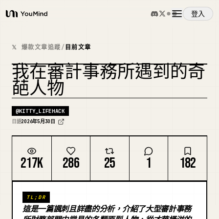
登入
YouMind
概覽
𝕏 爆款文章追蹤
/
目前文章
我在審計事務所遇到的奇
使用案例
葩人物
技能
@
KITTY_LIFEHACK
日語
2026年5月30日
提示詞
217K
286
25
1
182
定價
TL;DR
下載
這是一篇諷刺且詳盡的分析，介紹了大型審計事務