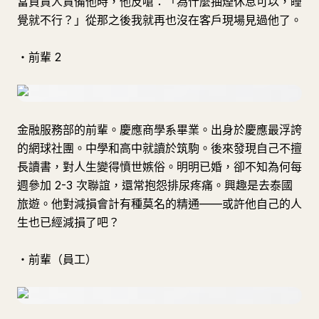
當負責人責備他時，他反嗆：「為什麼抽煙休息可以，睡
覺就不行？」從那之後我就再也沒在客戶現場見過他了。
・前輩 2
金融服務部的前輩。慶應商學系畢業。出身於慶應最浮誇
的網球社團。中學和高中就讀於筑駒。後來發現自己不擅
長讀書，對人生變得憤世嫉俗。明明已婚，卻不知為何每
週參加 2-3 次聯誼，還常抱怨排尿疼痛。興趣是去泰國
旅遊。他對減損會計有種莫名的精通——或許他自己的人
生也已經減損了吧？
・前輩（員工）