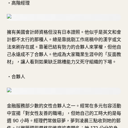
・高階經理
擁有美國會計師資格但沒有日本證照。他似乎是英文和會
計都不太行的那種人。總是靠挑剔工作底稿中的漢字或文
法來刷存在感。靠著巴結有勢力的合夥人來掌權，但他自
己永遠成不了合夥人。他成為大家職業生涯中的「反面教
材」，讓人看到如果缺乏跳槽能力又死守組織的下場。
・合夥人
金融服務部少數的女性合夥人之一。經常在多元包容活動
中宣揚「對女性友善的職場」，但她自己的工時大約是每
週 90 小時。經理們常做惡夢，夢到凌晨三點收到她的郵