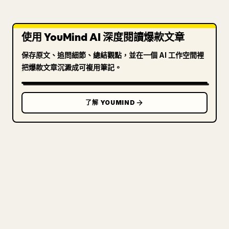
使用 YouMind AI 深度閱讀爆款文章
保存原文、追問細節、總結觀點，並在一個 AI 工作空間裡
把爆款文章沉澱成可複用筆記。
了解 YOUMIND
寫給創作者
把你的 MARKDOWN 變成乾淨