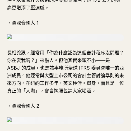
件。以微管理與嚴格的進度追查聞名；她 172 公分的身
高更增添了壓迫感。
・資深合夥人 1
長相兇狠，經常用「你為什麼認為這個審計程序沒問題？
你在耍我嗎？」來嚇人。但他其實來頭不小——是
ASBJ 的成員，也是該事務所全球 IFRS 委員會唯一的亞
洲成員。他經常與大型上市公司的會計主管討論準則的未
來方向。在紐約工作多年，英文極佳。單身，而且是一位
真正的「大咖」，會自掏腰包請大家喝酒。
・資深合夥人 2