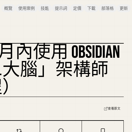
概覽
使用案例
技能
提示詞
定價
下載
部落格
更新
內使用 OBSIDIAN
複刻封面
二大腦」架構師
程）
查看原文