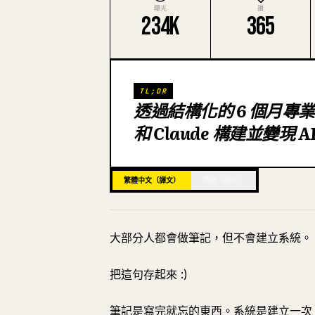
曝光
讚
234K
365
TL;DR
透過結構化的 6 個月專業
和 Claude 構建並變現 
繁體中文（譯文）
英語（原文）
大部分人都會做筆記，但不會建立系統。
把這句存起來 :)
筆記是寫完就忘的東西。系統是建立一次