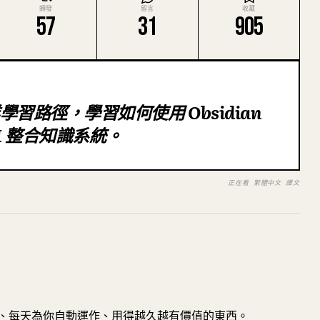
轉發
留言
收藏
57
31
905
學習路徑，學習如何使用 Obsidian
AI 整合知識系統。
正在看 繁體中文 譯文
、每天為你自動運作、用得越久越有價值的東西。