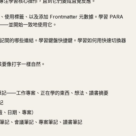
。前兩週專注學習核心操作，直到它們變成直覺反應。
、使用標籤、以及添加 Frontmatter 元數據。學習 PARA
——並開始一致地使用它。
揭示了筆記間的哪些連結。學習鍵盤快捷鍵。學習如何用快速切換器
記應該要像打字一樣自然。
則筆記——工作專案、正在學的東西、想法、讀書摘要
記
（標籤、日期、專案）
：每日筆記、會議筆記、專案筆記、讀書筆記