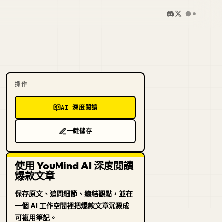
操作
AI 深度閱讀
一鍵儲存
使用 YouMind AI 深度閱讀
爆款文章
保存原文、追問細節、總結觀點，並在
一個 AI 工作空間裡把爆款文章沉澱成
可複用筆記。