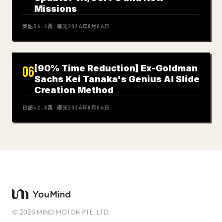
Missions
英語
36.4萬
曝光
2026年8月06日
[90% Time Reduction] Ex-Goldman
06
Sachs Kei Tanaka's Genius AI Slide
Creation Method
日語
52.8萬
曝光
2026年8月06日
©
2026
MIND MOTOR PTE. LTD.