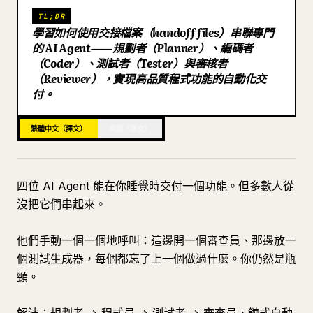
TL;DR
部落格
學習如何使用交接檔案（handoff files）串聯專門
的 AI Agent——規劃者（Planner）、編碼者
（Coder）、測試者（Tester）與審核者
更新
（Reviewer），實現高品質程式功能的自動化交
付。
繁體中文（譯文）
英語（原文）
四位 AI Agent 能在你睡覺時交付一個功能。但多數人從
沒把它們串起來。
他們手動一個一個地呼叫：這邊開一個審查員、那邊放一
個測試生成器，每個都忘了上一個做過什麼。你仍然是瓶
頸。