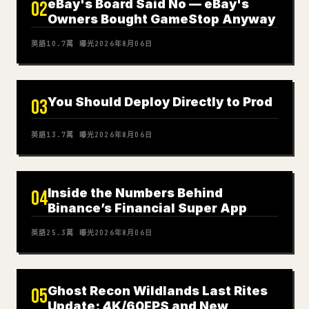
eBay's Board Said No — eBay's
02
Owners Bought GameStop Anyway
英語
10.7萬
曝光
2026年8月06日
You Should Deploy Directly to Prod
03
英語
13.7萬
曝光
2026年8月06日
Inside the Numbers Behind
04
Binance’s Financial Super App
英語
25.3萬
曝光
2026年8月06日
Ghost Recon Wildlands Last Rites
05
Update: 4K/60FPS and New