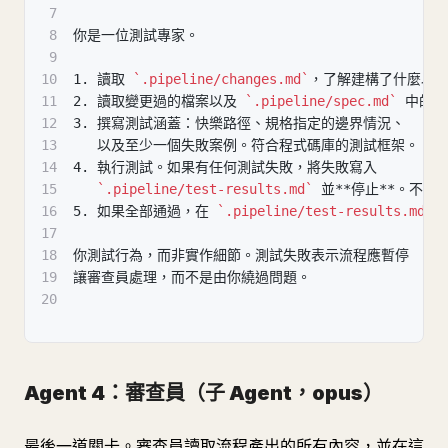
7
8
你是一位測試專家。
9
10
1.
 讀取 
`.pipeline/changes.md`
，了解建構了什麼以
11
2.
 讀取變更過的檔案以及 
`.pipeline/spec.md`
 中的
12
3.
 撰寫測試涵蓋：快樂路徑、規格指定的邊界情況、
13
   以及至少一個失敗案例。符合程式碼庫的測試框架。
14
4.
 執行測試。如果有任何測試失敗，將失敗寫入
15
`.pipeline/test-results.md`
 並
**
停止
**
。不要
16
5.
 如果全部通過，在 
`.pipeline/test-results.md`
 
17
18
你測試行為，而非實作細節。測試失敗表示流程應暫停
19
讓審查員處理，而不是由你繞過問題。
20
Agent 4：審查員（子 Agent，opus）
最後一道關卡。審查員讀取流程產出的所有內容，並在這