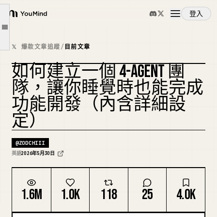
Agent 3：測試者（子 Agent，sonnet）
登入
YouMind
Agent 4：審查員（子 Agent，opus）
文章大綱
概覽
調度器：一個指令執行全部四個
𝕏 爆款文章追蹤
/
目前文章
我在哪裡運行夜間版本
如何建立一個 4-AGENT 團
使用案例
打造你需要的精確團隊
複刻封面
隊，讓你睡覺時也能完成
先免費試用
功能開發（內含詳細設
技能
結論
定）
提示詞
@
ZODCHIII
英語
2026年5月30日
定價
1.6M
1.0K
118
25
4.0K
下載