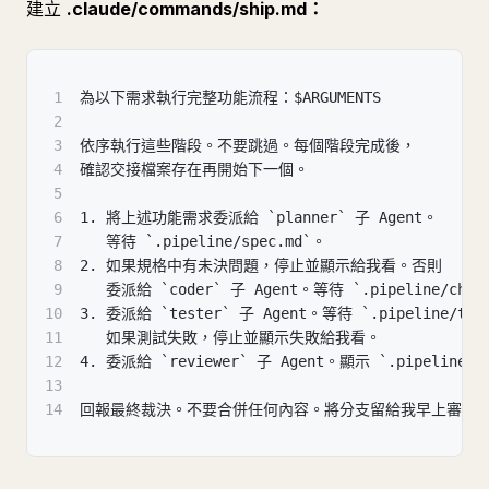
建立
.claude/commands/ship.md：
1
為以下需求執行完整功能流程：$ARGUMENTS
2
3
依序執行這些階段。不要跳過。每個階段完成後，
4
確認交接檔案存在再開始下一個。
5
6
1. 將上述功能需求委派給 `planner` 子 Agent。
7
   等待 `.pipeline/spec.md`。
8
2. 如果規格中有未決問題，停止並顯示給我看。否則
9
   委派給 `coder` 子 Agent。等待 `.pipeline/chan
10
3. 委派給 `tester` 子 Agent。等待 `.pipeline/test
11
   如果測試失敗，停止並顯示失敗給我看。
12
4. 委派給 `reviewer` 子 Agent。顯示 `.pipeline/
13
14
回報最終裁決。不要合併任何內容。將分支留給我早上審查