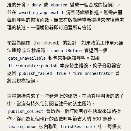
准的分發，
或
變成一個合成的拒絕），
deny
aborted
並在
清空時繼續推進。無需註冊
awaiting_approval[]
每個呼叫的恢復函數。無需在啟動時重新掃描來恢復待處
理的核准。一個觸發器即可涵蓋所有會話。
預設為關閉（fail-closed）的設計：如果政策工作單元無
法連線或 5 秒超時，
會返回一個
consultBefore
封包來拒絕該呼叫。如果
gate_unavailable
本身發生錯誤，鉤子分發器會
iii::durable::publish
返回
，
會
publish_failed: true
turn-orchestrator
將其視為拒絕。
這種架構帶來了一些延遲上的優勢。在函數呼叫後的鉤子
中，當沒有持久化訂閱者註冊於該主題時，
會透過一個訂閱者存在快取來短路操
publish_collect
作，從而為每個執行的函數呼叫節省大約 500 毫秒。
被內聯到
中，每個交
tearing_down
finishSession()