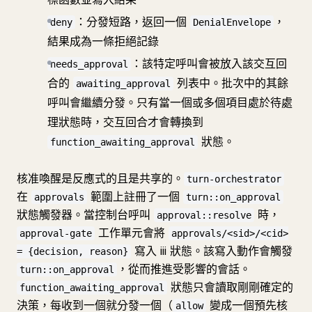
：分發短路，返回一個
，
deny
DenialEnvelope
結果成為一條拒絕記錄
：該特定呼叫會被放入該交互回
needs_approval
合的
列表中。批次中的其餘
awaiting_approval
呼叫會繼續分發。只有當一個或多個項目處於待處
理狀態時，交互回合才會轉換到
狀態。
function_awaiting_approval
核准喚醒是反應式的且是共享的。
turn-orchestrator
在
範圍上註冊了一個
approvals
turn::on_approval
狀態觸發器。當控制台呼叫
時，
approval::resolve
工作單元會將
approval-gate
approvals/<sid>/<cid>
寫入 iii 狀態。該寫入動作會觸發
= {decision, reason}
，從而推進受影響的會話。
turn::on_approval
狀態只會讀取剛剛確定的
function_awaiting_approval
決策，每收到一個就分發一個（
變成一個預先核
allow