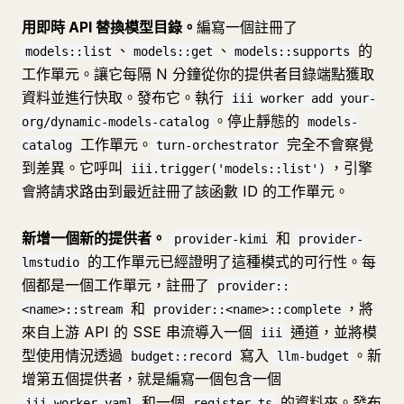
用即時 API 替換模型目錄。
編寫一個註冊了
、
、
的
models::list
models::get
models::supports
工作單元。讓它每隔 N 分鐘從你的提供者目錄端點獲取
資料並進行快取。發布它。執行
iii worker add your-
。停止靜態的
org/dynamic-models-catalog
models-
工作單元。
完全不會察覺
catalog
turn-orchestrator
到差異。它呼叫
，引擎
iii.trigger('models::list')
會將請求路由到最近註冊了該函數 ID 的工作單元。
新增一個新的提供者。
和
provider-kimi
provider-
的工作單元已經證明了這種模式的可行性。每
lmstudio
個都是一個工作單元，註冊了
provider::
和
，將
<name>::stream
provider::<name>::complete
來自上游 API 的 SSE 串流導入一個
通道，並將模
iii
型使用情況透過
寫入
。新
budget::record
llm-budget
增第五個提供者，就是編寫一個包含一個
和一個
的資料夾。發布
iii.worker.yaml
register.ts