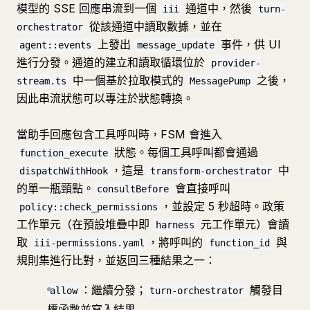
模型的 SSE 回應串流到一個
通道中，然後
iii
turn-
從該通道中讀取數據，並在
orchestrator
上發出
事件，供 UI
agent::events
message_update
進行分發。通道的建立和讀取循環位於
provider-
中一個基於拉取模式的
之後，
stream.ts
MessagePump
因此串流狀態可以專注於狀態轉換。
當助手回應包含工具呼叫時，FSM 會進入
狀態。每個工具呼叫都會通過
function_execute
，這是
中
dispatchWithHook
transform-orchestrator
的單一瓶頸點。
會直接呼叫
consultBefore
，並設定 5 秒超時。政策
policy::check_permissions
工作單元（在預設堆疊中即
元工作單元）會讀
harness
取
，將呼叫的
與
iii-permissions.yaml
function_id
規則集進行比對，並返回三種結果之一：
：繼續分發；
觸發目
allow
turn-orchestrator
標函數並寫入結果