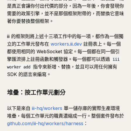
是真正會讓你付出代價的部分，因為一年後，你會發現你
需要的政策引擎，並不是那個框架附帶的，而替換它意味
著你要替換整個框架。
iii 的框架則將上述十三項工作中的每一項，都作為一個獨
立的工作單元發布在
workers.iii.dev
註冊表上。每一個
都使用相同的 WebSocket 協定。每一個都在同一個引
擎匯流排上註冊函數和觸發器。每一個都可以透過
iii
指令來新增、替換，並且可以用任何擁有
worker add
SDK 的語言來編寫。
堆疊：按工作單元劃分
以下是來自
iii-hq/workers
單一儲存庫的實際生產環境
堆疊，每個工作單元的職責濃縮成一行。整個套件發布於
github.com/iii-hq/workers/harness
：