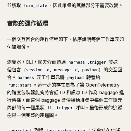
並讀取
，因此堆疊的其餘部分不需要改變。
turn_state
實際的運作循環
一個交互回合的運作流程如下，依序說明每個工作單元如
何被觸發。
瀏覽器 / CLI / 聊天介面透過
發送一
harness::trigger
個包含
的交互回
{session_id, message_id, payload}
合。
元工作單元將
轉發給
harness
payload
。這一步的存在是為了讓 OpenTelemetry
run::start
的跨度包裝器能夠將會話 ID 和訊息 ID 作為 baggage 進
行傳播，而這個 baggage 會傳播給堆疊中每個工作單元
內部的每一個巢狀
呼叫。最後形成的追蹤
iii.trigger
樹是一個完整的連通圖。
到達
。它會持久化儲
run::start
turn-orchestrator