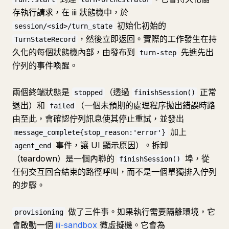
存執行請求，在 iii 狀態機中，於
初始化初始的
session/<sid>/turn_state
，然後立即返回。實際的工作發生在持
TurnStateRecord
久化的每個狀態機內部，由發布到
先進先出
turn-step
佇列的事件喚醒。
兩個終端狀態是
（透過
正常
stopped
finishSession()
退出）和
（一個未預期的處理程序拋出錯誤時路
failed
由至此，會確認佇列訊息使其停止重試，並發出
加上
message_complete{stop_reason:'error'}
事件，讓 UI 顯示原因）。拆卸
agent_end
（teardown）是一個內聯的
埠，從
finishSession()
任何交互回合結束的路徑呼叫，而不是一個單獨排入佇列
的步驟。
做了三件事。如果執行需要隔離環境，它
provisioning
會啟動一個
iii-sandbox
微虛擬機。它會為