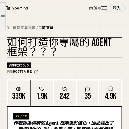
堆疊：按工作單元劃分
登入
實際的運作循環
YouMind
文章大綱
打造你自己的框架
概覽
𝕏 爆款文章追蹤
/
目前文章
框架是可調整的滑塊，而非只能二選一的分岔路
如何打造你專屬的 AGENT
這在實踐中意味著什麼
使用案例
複刻封面
框架？？？
核心賭注
技能
@
MFPICCOLO
英語
2026年5月28日
提示詞
339K
1.9K
242
35
4.9K
定價
TL;DR
下載
作者認為傳統的 Agent 框架過於僵化，因此提出了