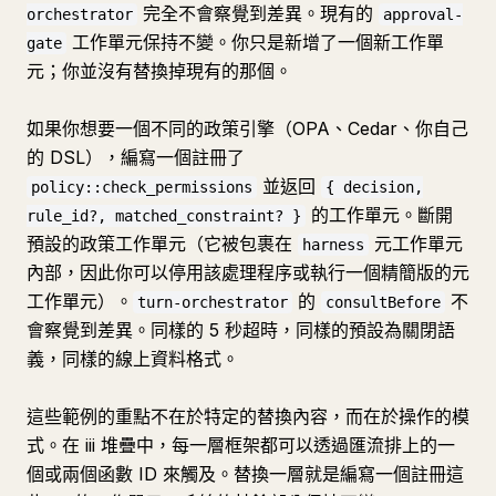
完全不會察覺到差異。現有的
orchestrator
approval-
工作單元保持不變。你只是新增了一個新工作單
gate
元；你並沒有替換掉現有的那個。
如果你想要一個不同的政策引擎（OPA、Cedar、你自己
的 DSL），編寫一個註冊了
並返回
policy::check_permissions
{ decision,
的工作單元。斷開
rule_id?, matched_constraint? }
預設的政策工作單元（它被包裹在
元工作單元
harness
內部，因此你可以停用該處理程序或執行一個精簡版的元
工作單元）。
的
不
turn-orchestrator
consultBefore
會察覺到差異。同樣的 5 秒超時，同樣的預設為關閉語
義，同樣的線上資料格式。
這些範例的重點不在於特定的替換內容，而在於操作的模
式。在 iii 堆疊中，每一層框架都可以透過匯流排上的一
個或兩個函數 ID 來觸及。替換一層就是編寫一個註冊這