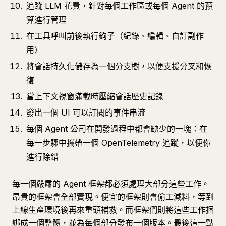
追蹤 LLM 花費，針對每個工作區或每個 Agent 的預
算進行管理
在工具呼叫前後執行鉤子（紀錄、編輯、自訂副作
用）
將會話持久化儲存為一個分支樹，以便支援分叉和恢
復
當上下文視窗滿載時壓縮會話歷史記錄
發出一個 UI 可以訂閱的事件串流
每個 Agent 公司在開發過程中都會缺少的一塊：在
每一步驟中攜帶一個 OpenTelemetry 追蹤，以便你
進行除錯
每一個嚴肅的 Agent 框架都必須處理大部分這些工作。
昂貴的框架會全部實現。便宜的框架則會偷工減料，等到
上線生產環境後再來重頭補救。而框架們則將這些工作捆
綁成一個整體，並為每個部分發布一個版本。最後這一點