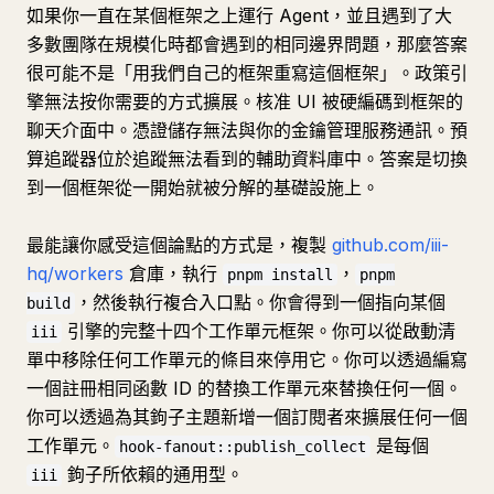
如果你一直在某個框架之上運行 Agent，並且遇到了大
多數團隊在規模化時都會遇到的相同邊界問題，那麼答案
很可能不是「用我們自己的框架重寫這個框架」。政策引
擎無法按你需要的方式擴展。核准 UI 被硬編碼到框架的
聊天介面中。憑證儲存無法與你的金鑰管理服務通訊。預
算追蹤器位於追蹤無法看到的輔助資料庫中。答案是切換
到一個框架從一開始就被分解的基礎設施上。
最能讓你感受這個論點的方式是，複製
github.com/iii-
hq/workers
倉庫，執行
，
pnpm install
pnpm
，然後執行複合入口點。你會得到一個指向某個
build
引擎的完整十四个工作單元框架。你可以從啟動清
iii
單中移除任何工作單元的條目來停用它。你可以透過編寫
一個註冊相同函數 ID 的替換工作單元來替換任何一個。
你可以透過為其鉤子主題新增一個訂閱者來擴展任何一個
工作單元。
是每個
hook-fanout::publish_collect
鉤子所依賴的通用型。
iii