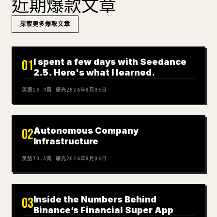
近期爆款文章
探索更多爆款文章
I spent a few days with Seedance
01
2.5. Here's what I learned.
英語
18.9萬
曝光
2026年8月06日
Autonomous Company
02
Infrastructure
英語
70.3萬
曝光
2026年8月06日
Inside the Numbers Behind
03
Binance’s Financial Super App