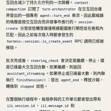
互回合減少了持久化佇列的一次跳轉。
context-
訂閱了
在交互回合邊
compaction
turn-orchestrator
界發出的一個專用
串流，因此壓縮器
agent::turn_end
的喚醒是按交互回合而非按事件進行的。
session-
分發狀態觸發器僅根據範圍進行閘控並在進程內
create
匹配，因此之前每次寫入時都會發生的
RPC 調用已經被
harness::session::is_create_event
移除。
批次完成後，
會決定是繼續、停止，還
steering_check
是已達最大交互回合數。如果繼續，則返回
。如果停止或已達最大數，則內聯
assistant_streaming
執行
：發出
，釋放沙箱，
finishSession()
agent_end
轉換到
狀態。
stopped
在整個執行過程中，每個參與的工作單元都會發出帶有
、
和
iii.session.id
iii.message.id