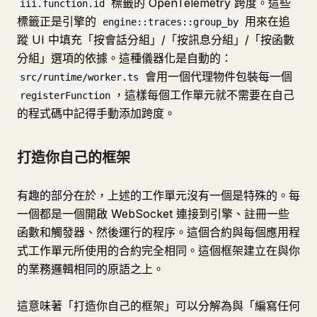
標籤的 OpenTelemetry 跨度。這些
iii.function.id
標籤正是引擎的
用來在追
engine::traces::group_by
蹤 UI 中填充「按會話分組」/「按訊息分組」/「按函數
分組」選項的依據。這種儀器化是自動的：
會用一個代理物件包裝每一個
src/runtime/worker.ts
，這樣每個工作單元就不需要在自己
registerFunction
的程式碼中記得手動添加跨度。
打造你自己的框架
有趣的部分在於，上述的工作單元沒有一個是特殊的。每
一個都是一個開啟 WebSocket 連接到引擎、註冊一些
函數和觸發器、然後運行的程序。這個合約與每個應用程
式工作單元所使用的合約完全相同。這個框架建立在與你
的業務邏輯相同的原語之上。
這意味著「打造你自己的框架」可以分解為與「編寫任何