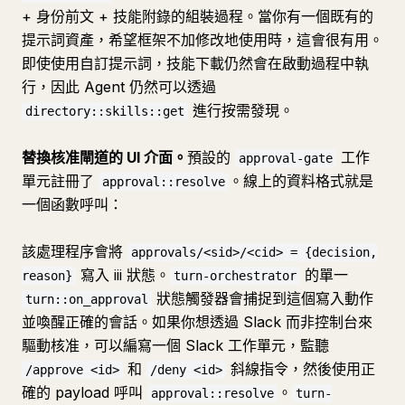
+ 身份前文 + 技能附錄的組裝過程。當你有一個既有的
提示詞資產，希望框架不加修改地使用時，這會很有用。
即使使用自訂提示詞，技能下載仍然會在啟動過程中執
行，因此 Agent 仍然可以透過
進行按需發現。
directory::skills::get
替換核准閘道的 UI 介面。
預設的
工作
approval-gate
單元註冊了
。線上的資料格式就是
approval::resolve
一個函數呼叫：
該處理程序會將
approvals/<sid>/<cid> = {decision,
寫入 iii 狀態。
的單一
reason}
turn-orchestrator
狀態觸發器會捕捉到這個寫入動作
turn::on_approval
並喚醒正確的會話。如果你想透過 Slack 而非控制台來
驅動核准，可以編寫一個 Slack 工作單元，監聽
和
斜線指令，然後使用正
/approve <id>
/deny <id>
確的 payload 呼叫
。
approval::resolve
turn-