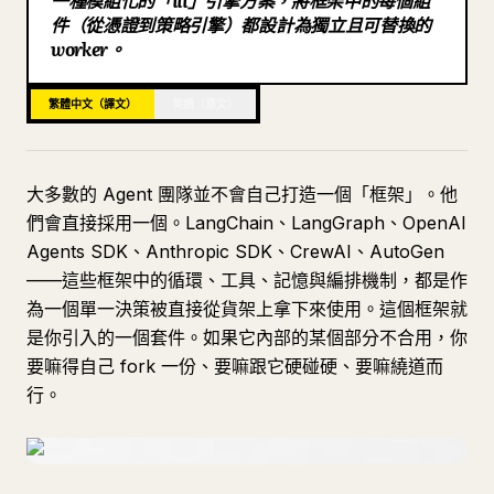
一種模組化的「iii」引擎方案，將框架中的每個組
件（從憑證到策略引擎）都設計為獨立且可替換的
部落格
worker。
更新
繁體中文（譯文）
英語（原文）
大多數的 Agent 團隊並不會自己打造一個「框架」。他
們會直接採用一個。LangChain、LangGraph、OpenAI
Agents SDK、Anthropic SDK、CrewAI、AutoGen
——這些框架中的循環、工具、記憶與編排機制，都是作
為一個單一決策被直接從貨架上拿下來使用。這個框架就
是你引入的一個套件。如果它內部的某個部分不合用，你
要嘛得自己 fork 一份、要嘛跟它硬碰硬、要嘛繞道而
行。