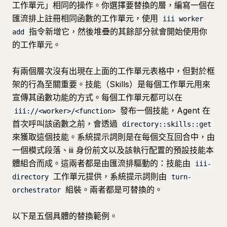
工作單元」相同的操作。你選擇要替換的層，編寫一個在
匯流排上註冊相同函數的工作單元，使用
iii worker
指令新增它，然後堆疊的其餘部分就會開始使用你
add
的工作單元。
有兩個層次沒有出現在上面的工作單元表格中，但對於框
架的行為至關重要。技能（Skills）是每個工作單元用來
宣傳其函數功能的方式。每個工作單元都可以在
發布一個技能，Agent 在
iii://<worker>/<function>
首次呼叫該函數之前，會透過
directory::skills::get
來獲取這個技能。系統提示詞則是在每個交互回合中，由
一個模式段落、iii 身份前文以及該執行配置的預設技能本
體組合而成。這兩者都是由匯流排驅動的：技能由
iii-
工作單元提供，系統提示詞則由
directory
turn-
組裝。兩者都是可替換的。
orchestrator
以下是五個具體的替換範例。