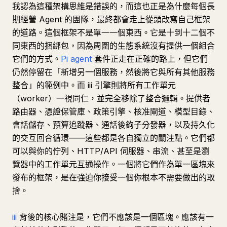
我認為這種架構思維是錯誤的，而這也正是為什麼每個長
期經營 Agent 的團隊，最終都會走上從頭改寫自己框架
的道路。這個框架不是單一一個東西。它是十到十二個不
同東西的捆綁包，因為周圍的生態系統沒有提供一個組合
它們的方式。
Pi agent
套件正走在正確的路上，但它們
仍然停留在「新增另一個服務，然後將它與所有其他服務
整合」的範例中。而 iii 引擎則將所有工作單元
（worker）一視同仁，並完全移除了整合邏輯。提供者
路由器、憑證保管庫、政策引擎、核准閘道、模型目錄、
會話儲存、預算追蹤器、通話後鉤子分發器，以及持久化
的交互回合循環——這些都是各自獨立的關注點。它們都
可以與你的佇列、HTTP/API 伺服器、串流、甚至是瀏
覽器中的工作單元互通操作。一個將它們作為單一區塊來
發布的框架，是在強迫你接受一個你根本不需要做出的取
捨。
iii
背後的核心賭注是，它們不應該是一個區塊。應該有一