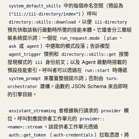
中的每個命名空間（預設為
system_default_skills
）呼叫
["iii://iii-directory/index"]
，以便
directory::skills::download
iii-directory
預先快取該執行啟動時所需的技能本體。它還會分三層組
裝系統提示詞：一個從
（
、
run_request.mode
plan
或
）中選取的模式段落；告訴模型
ask
agent
慣例和
按需
agent_trigger
directory::skills::get
發現模式的
身份前文；以及 Agent 啟動時搭載的
iii
預設技能索引。呼叫者可以透過在
時傳遞
run::start
來覆蓋整個提示詞；否則由
system_prompt
turn-
建構。函數的 JSON Schema 來自即時
orchestrator
的引擎目錄。
會根據執行請求的
欄
assistant_streaming
provider
位，呼叫對應提供者工作單元的
provider::
。該提供者工作單元透過
<name>::stream
（
）拉取憑證，將
auth::get_token
auth-credentials