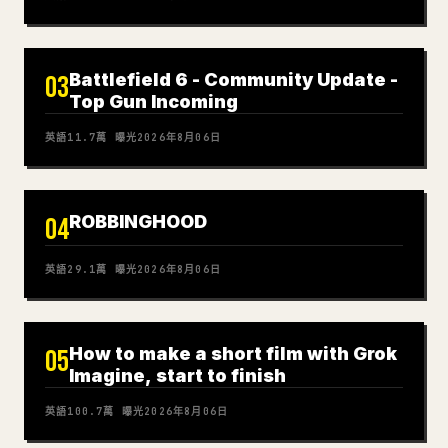
Battlefield 6 - Community Update -
03
Top Gun Incoming
英語
11.7萬
曝光
2026年8月06日
ROBBINGHOOD
04
英語
29.1萬
曝光
2026年8月06日
How to make a short film with Grok
05
Imagine, start to finish
英語
100.7萬
曝光
2026年8月06日