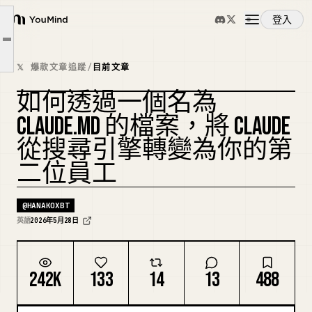
CLAUDE-md 到底是什麼
登入
為什麼這會改變一切
YouMind
文章大綱
如何在 15 分鐘內建立你的 CLAUDE-md
概覽
𝕏 爆款文章追蹤
/
目前文章
複利效應
如何透過一個名為
大多數人搞錯的層級
使用案例
複刻封面
CLAUDE.MD 的檔案，將 CLAUDE
從搜尋引擎轉變為你的第
技能
二位員工
提示詞
@
HANAKOXBT
英語
2026年5月28日
定價
242K
133
14
13
488
下載