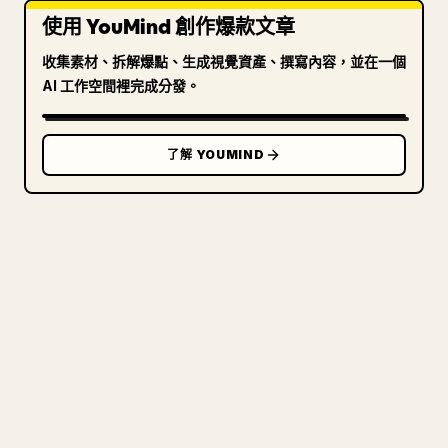
使用 YouMind 創作爆款文章
收集素材、拆解爆點、生成視覺資產、撰寫內容，並在一個
AI 工作空間裡完成分發。
了解 YOUMIND
寫給創作者
把你的 MARKDOWN 變成乾淨
的 𝕏 文章