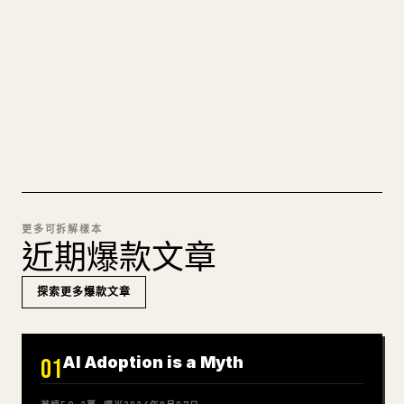
圖片上傳、表格、程式碼區塊，往 𝕏 上手動重排太
痛苦。YouMind 把整篇 Markdown 一鍵轉成乾淨、
可直接發佈的 𝕏 文章草稿。
試試 MARKDOWN 轉 𝕏
更多可拆解樣本
近期爆款文章
探索更多爆款文章
AI Adoption is a Myth
01