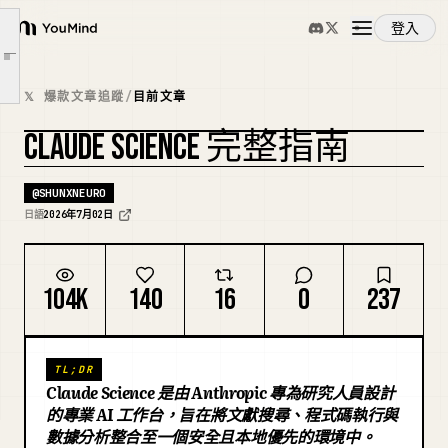
什麼是 Claude Science？
登入
YouMind
三大支柱機制
文章大綱
Reviewer：永遠在線的「同儕審查員」
概覽
𝕏 爆款文章追蹤
/
目前文章
安全性與資料處理
CLAUDE SCIENCE 完整指南
使用注意事項
使用案例
總結
@
SHUNXNEURO
技能
日語
2026年7月02日
提示詞
104K
140
16
0
237
定價
TL;DR
Claude Science 是由 Anthropic 專為研究人員設計
下載
的專業 AI 工作台，旨在將文獻搜尋、程式碼執行與
數據分析整合至一個安全且本地優先的環境中。