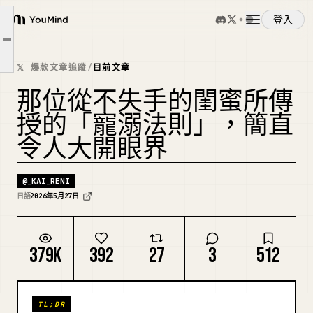
登入
① 寵愛法則：高水準的「正常」
YouMind
文章大綱
② 會終止寵愛的「謝謝」訊息
概覽
𝕏 爆款文章追蹤
/
目前文章
③ 如何展現「聆聽」以維持寵愛
那位從不失手的閨蜜所傳
使用案例
授的「寵溺法則」，簡直
令人大開眼界
技能
@
_KAI_RENI
提示詞
日語
2026年5月27日
定價
379K
392
27
3
512
下載
TL;DR