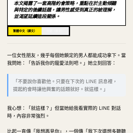
本文揭露了一套高階約會策略，重點在於主動傾聽
部落格
與特定的後續話題，讓男性感受到真正的被理解，
並渴望延續這段關係。
更新
繁體中文（譯文）
日語（原文）
一位女性朋友，幾乎每個她鎖定的男人都能成功拿下。當
我問她：「告訴我你的寵愛法則吧。」她立刻回答：
「不要說你喜歡他。只要在下次的 LINE 訊息裡，
提起約會時讓他興奮的話題就好。就這樣。」
我心想：「就這樣？」但當她給我看實際的 LINE 對話
時，內容非常強烈。
比起一直傳「我想再見你」，一個傳「我下次還想多聽聽