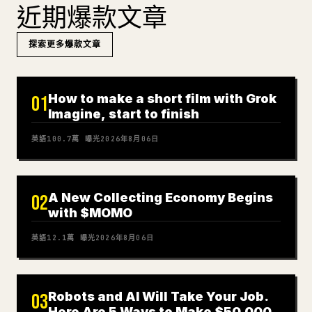
近期爆款文章
探索更多爆款文章
How to make a short film with Grok
01
Imagine, start to finish
英語
100.7萬
曝光
2026年8月06日
A New Collecting Economy Begins
02
with $MOMO
英語
12.1萬
曝光
2026年8月06日
Robots and AI Will Take Your Job.
03
Here Are 5 Ways to Make $50,000