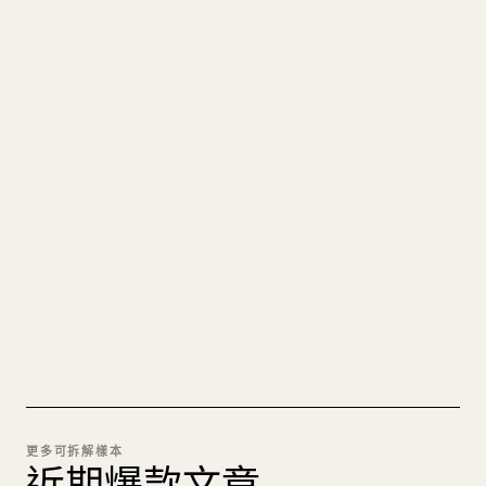
寫給創作者
把你的 MARKDOWN 變成乾淨
的 𝕏 文章
圖片上傳、表格、程式碼區塊，往 𝕏 上手動重排太
痛苦。YouMind 把整篇 Markdown 一鍵轉成乾淨、
可直接發佈的 𝕏 文章草稿。
試試 MARKDOWN 轉 𝕏
更多可拆解樣本