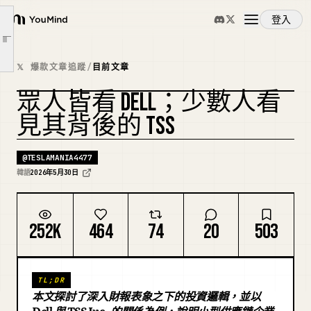
2. 等等，我們需要重新審視戴爾
登入
YouMind
誰是下一個層級？
文章大綱
3. TSS Inc. (TSSI) — 下一個層級
概覽
𝕏 爆款文章追蹤
/
目前文章
4. 數字的表象與結構
眾人皆看 DELL；少數人看
5. 市場差距產生的結構
使用案例
6. 風險顯而易見
見其背後的 TSS
7. 深入探究層級的思考方法
技能
@
TESLAMANIA4477
韓語
2026年5月30日
提示詞
252K
464
74
20
503
定價
TL;DR
下載
本文探討了深入財報表象之下的投資邏輯，並以