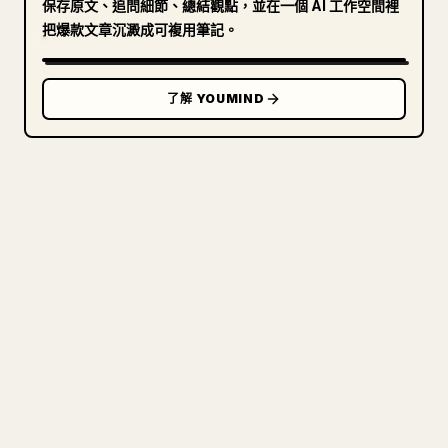
保存原文、追問細節、總結觀點，並在一個 AI 工作空間裡
把爆款文章沉澱成可複用筆記。
了解 YOUMIND
寫給創作者
把你的 MARKDOWN 變成乾淨
的 𝕏 文章
圖片上傳、表格、程式碼區塊，往 𝕏 上手動重排太
痛苦。YouMind 把整篇 Markdown 一鍵轉成乾淨、
可直接發佈的 𝕏 文章草稿。