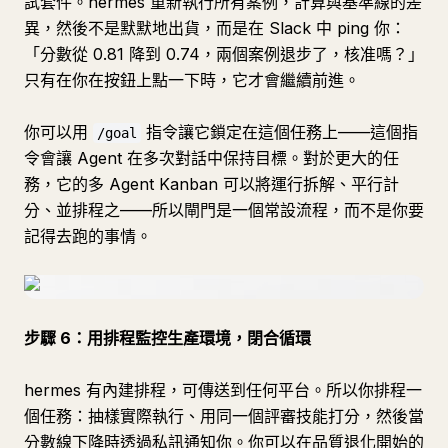
試套件。hermes 重新執行所有案例，計算與基準線的差
異，然後不是默默地出貨，而是在 Slack 中 ping 你：
「分數從 0.81 降到 0.74，兩個案例退步了，核准嗎？」
只有在你在按鈕上點一下時，它才會繼續前進。
你可以用
指令讓它鎖定在這個任務上——這個指
/goal
令會讓 Agent 在多次對話中保持目標。對於更大的任
務，它的多 Agent Kanban 可以將運行拆解、平行計
分、並排程之——所以閘門是一個常設流程，而不是你要
記得去跑的事情。
步驟 6：用排程監控生產環境，閉合循環
hermes 有內建排程，可傳送到任何平台。所以你排程一
個任務：抽樣實際執行、用同一個評審技能打分，然後當
分數線下降時透過私訊通知你。你可以在品質退化開始的