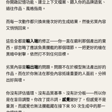
你開啟記憶功能、建立上下文檔案、餵入你的品牌語氣、
過往作品、風格指南。
而每一次動作都只換來幾次好的生成結果，然後劣質內容
又悄悄回來。
這些全都是
輸入端
的修正——你一直在磨利那個產出的東
西，卻忽略了應該負責攔截的那個環節。一把更好的槍在
黑暗中射擊，依然打不到任何目標。
劣質內容是
輸出端
的問題。問題不在於模型無法產出好的
作品，而在於你無法在那些內容抵達重要的人面前，分辨
出好與壞。
你沒有評估循環、沒有品質基準、沒有計分板——所以你
是在盲目調整。你改了提示詞，
感覺
變好了，但感覺不是
量測，而感覺也無法攔截藏在接下來 50 次生成中的那一