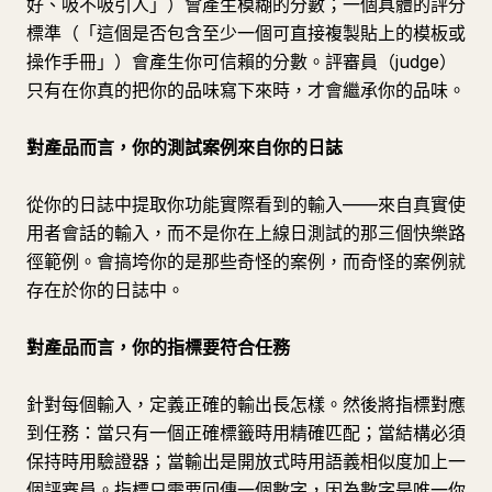
好、吸不吸引人」）會產生模糊的分數；一個具體的評分
標準（「這個是否包含至少一個可直接複製貼上的模板或
操作手冊」）會產生你可信賴的分數。評審員（judge）
只有在你真的把你的品味寫下來時，才會繼承你的品味。
對產品而言，你的測試案例來自你的日誌
從你的日誌中提取你功能實際看到的輸入——來自真實使
用者會話的輸入，而不是你在上線日測試的那三個快樂路
徑範例。會搞垮你的是那些奇怪的案例，而奇怪的案例就
存在於你的日誌中。
對產品而言，你的指標要符合任務
針對每個輸入，定義正確的輸出長怎樣。然後將指標對應
到任務：當只有一個正確標籤時用精確匹配；當結構必須
保持時用驗證器；當輸出是開放式時用語義相似度加上一
個評審員。指標只需要回傳一個數字，因為數字是唯一你