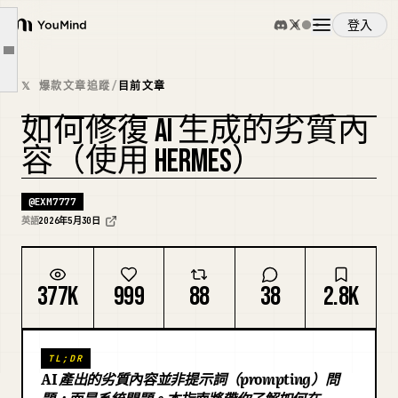
劣質內容藏在兩個地方
登入
第一個地方：你的內容產出
YouMind
文章大綱
第二個地方：你的產品產出
概覽
𝕏 爆款文章追蹤
/
目前文章
評估循環到底是什麼
如何修復 AI 生成的劣質內
基準：你即將建構的三個部分
使用案例
複刻封面
容（使用 HERMES）
在 hermes 中建構循環
沒人想聽到的部分
技能
@
EXM7777
英語
2026年5月30日
提示詞
377K
999
88
38
2.8K
定價
TL;DR
下載
AI 產出的劣質內容並非提示詞（prompting）問