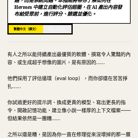
題，而是系統問題。本指南將帶你了解如何在
Hermes 中建立自動化評估迴圈，在 AI 產出內容發
部落格
布給受眾前，進行評分、篩選並優化。
更新
繁體中文（譯文）
英語（原文）
有人之所以能持續產出最優質的軟體、撰寫令人驚豔的內
容、或生成超乎想像的圖片，是有原因的……
他們採用了評估循環（eval loop），而你卻還在苦苦掙
扎……
你試過更好的提示詞、換成更貴的模型、寫出更長的指
令、開啟記憶功能、建立像小說一樣厚的上下文檔案——
但結果依然是一團糟……
之所以還是糟，是因為你一直在修理從來沒壞掉的那一層