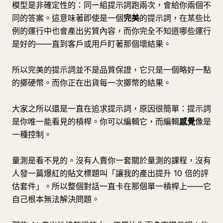
模型是非確定性的：同一組提示詞跑兩次，會給你兩個不
同的答案。這意味著即使是一個
完美
的提示詞，在某些比
例的運行中也會產出劣質內容，而你完全不知道哪些運行
是好的——直到客戶或用戶盯著那個壞結果。
所以完美的提示詞並不是品質保證，它只是一個略好一點
的擲硬幣。而你正在出貨每一次擲幣的結果。
大家之所以還是一直在追求提示詞，原因很簡單：提示詞
是你唯一能看見的槓桿。你可以編輯它，而編輯
感覺
像是
一種控制。
量測是看不見的。沒有人賣你一套關於量測的課程，沒有
人發一篇爆紅的貼文標題叫「讓我的產出提升 10 倍的評
估套件」。所以整個對話一直卡在那個單一槓桿上——它
自己根本無法解決問題。