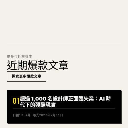
試試 MARKDOWN 轉 𝕏
更多可拆解樣本
近期爆款文章
探索更多爆款文章
超過 1,000 名設計師正面臨失業：AI 時
01
代下的殘酷現實
日語
10.4萬
曝光
2026年7月31日