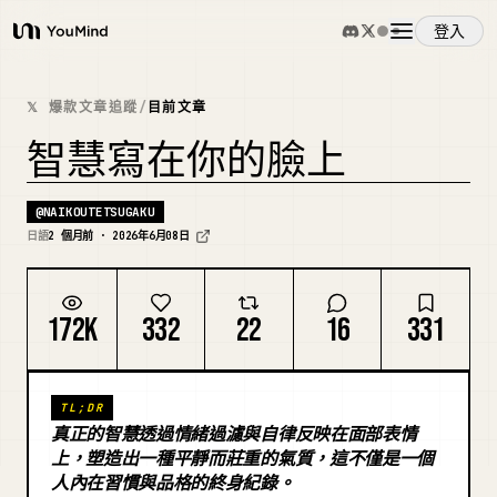
登入
YouMind
概覽
𝕏 爆款文章追蹤
/
目前文章
智慧寫在你的臉上
使用案例
@
NAIKOUTETSUGAKU
日語
2 個月前 · 2026年6月08日
技能
提示詞
172K
332
22
16
331
定價
TL;DR
真正的智慧透過情緒過濾與自律反映在面部表情
上，塑造出一種平靜而莊重的氣質，這不僅是一個
下載
人內在習慣與品格的終身紀錄。