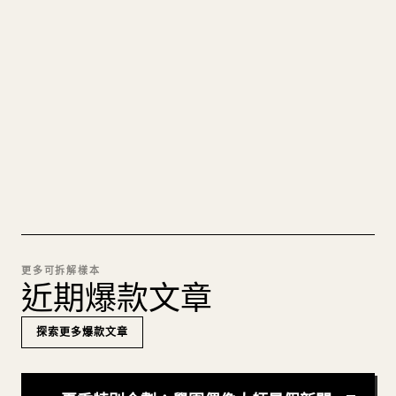
的 𝕏 文章
圖片上傳、表格、程式碼區塊，往 𝕏 上手動重排太
痛苦。YouMind 把整篇 Markdown 一鍵轉成乾淨、
可直接發佈的 𝕏 文章草稿。
試試 MARKDOWN 轉 𝕏
更多可拆解樣本
近期爆款文章
探索更多爆款文章