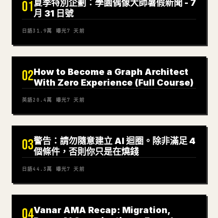
夏季特別企劃：學園偶像大師暑假新聞 - 7
01
月 31 日號
日語
31.9萬
曝光
7 天前
How to Become a Graph Architect
02
With Zero Experience (Full Course)
英語
20.4萬
曝光
7 天前
警告：請勿隨意建立 AI 迴圈。除非滿足 4
03
個條件，否則你只是在燒錢
日語
44.3萬
曝光
7 天前
Vanar AMA Recap: Migration,
04