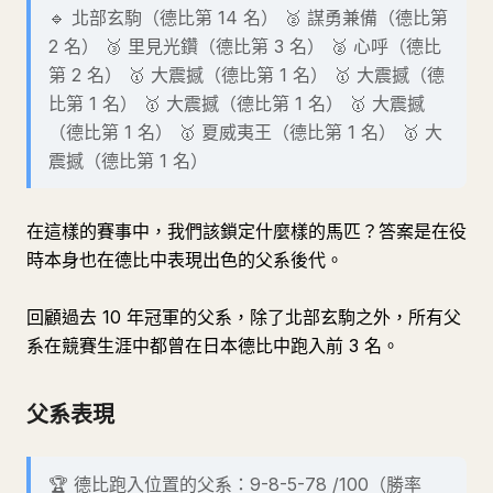
🔹 北部玄駒（德比第 14 名） 🥈 謀勇兼備（德比第
2 名） 🥉 里見光鑽（德比第 3 名） 🥈 心呼（德比
第 2 名） 🥇 大震撼（德比第 1 名） 🥇 大震撼（德
比第 1 名） 🥇 大震撼（德比第 1 名） 🥇 大震撼
（德比第 1 名） 🥇 夏威夷王（德比第 1 名） 🥇 大
震撼（德比第 1 名）
在這樣的賽事中，我們該鎖定什麼樣的馬匹？答案是在役
時本身也在德比中表現出色的父系後代。
回顧過去 10 年冠軍的父系，除了北部玄駒之外，所有父
系在競賽生涯中都曾在日本德比中跑入前 3 名。
父系表現
🏆 德比跑入位置的父系：9-8-5-78 /100（勝率