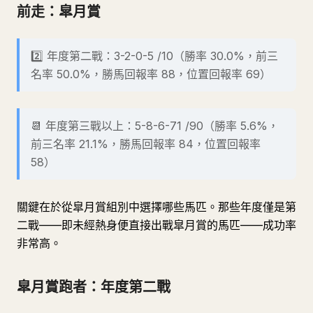
前走：皐月賞
2️⃣ 年度第二戰：3-2-0-5 /10（勝率 30.0%，前三
名率 50.0%，勝馬回報率 88，位置回報率 69）
📆 年度第三戰以上：5-8-6-71 /90（勝率 5.6%，
前三名率 21.1%，勝馬回報率 84，位置回報率
58）
關鍵在於從皐月賞組別中選擇哪些馬匹。那些年度僅是第
二戰——即未經熱身便直接出戰皐月賞的馬匹——成功率
非常高。
皐月賞跑者：年度第二戰