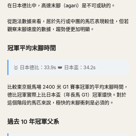
在日本德比中，高速末腳（agari）是不可或缺的。
從跑法數據來看，居於先行或中團的馬匹表現較佳，但若
觀察末腳速度的數據，趨勢便更加明顯。
冠軍平均末腳時間
🥇 日本德比：33.9s 👑 日本盃：34.2s
比較東京競馬場 2400 米 G1 賽事冠軍的平均末腳時間，
德比冠軍實際上比日本盃（年長馬 G1）冠軍還快。對於
這個階段的馬匹來說，極快的末腳衝刺是必須的。
過去 10 年冠軍父系