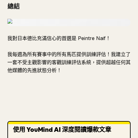
總結
我對日本德比充滿信心的首選是 Peintre Naif！
我每週為所有賽事中的所有馬匹提供訓練評估！我建立了
一套不受主觀影響的客觀訓練評估系統，提供超越任何其
他媒體的先進狀態分析！
使用 YouMind AI 深度閱讀爆款文章