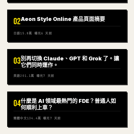
Aeon Style Online 產品頁面摘要
02
日語
15.8萬
曝光
6 天前
別再切換 Claude、GPT 和 Grok 了。讓
03
它們同時運作。
英語
201.1萬
曝光
7 天前
什麼是 AI 領域最熱門的 FDE？普通人如
04
何順利上車？
簡體中文
134.4萬
曝光
7 天前