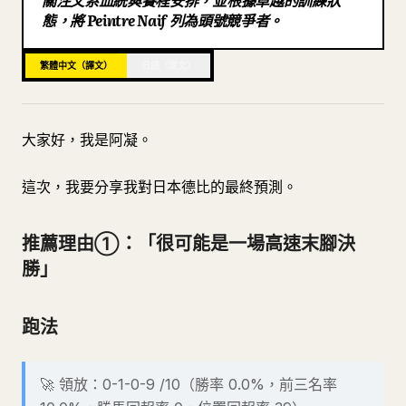
關注父系血統與賽程安排，並根據卓越的訓練狀
態，將 Peintre Naif 列為頭號競爭者。
部落格
繁體中文（譯文）
日語（原文）
更新
大家好，我是阿凝。
這次，我要分享我對日本德比的最終預測。
推薦理由①：「很可能是一場高速末腳決
勝」
跑法
🚀 領放：0-1-0-9 /10（勝率 0.0%，前三名率