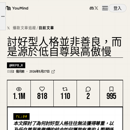
登入
「方便」與「喜愛」完全是兩回事
YouMind
文章大綱
缺乏平等關係所產生的「輕盈感」
概覽
𝕏 爆款文章追蹤
/
目前文章
以自我為中心的人所擁有的「信任」重量
討好型人格並非善良，而
使用案例
是源於低自尊與高傲慢
技能
@
RKPB_R
日語
2 個月前 · 2026年5月27日
提示詞
1.1M
818
110
2
995
定價
TL;DR
下載
本文探討了為何討好型人格往往無法獲得尊重，以
及低自尊與高傲慢的結合如何導致有毒的人際關係