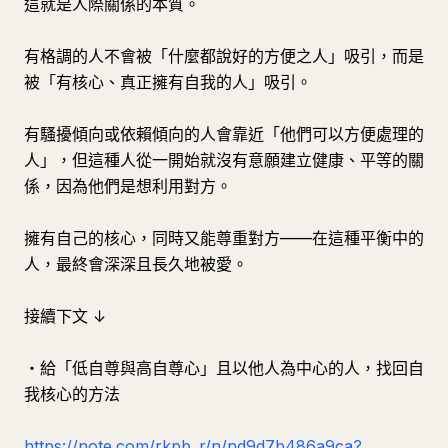
這就是人際關係的本質。
有格調的人不會被「什麼都說好的方便之人」吸引，而是
被「有核心、真正擁有自我的人」吸引。
有騷擾傾向或依賴傾向的人會靠近「他們可以方便處理的
人」，但這種人從一開始就沒有意願建立健康、平等的關
係，因為他們是想利用對方。
擁有自己的核心，同時又能尊重對方——在這種平衡中的
人，最終會深深且長久地被愛。
接續下文 ↓
・給「低自尊與高自尊心」且以他人為中心的人，找回自
我核心的方法
https://note.com/rkpb_r/n/nd9d7b486a9ca?