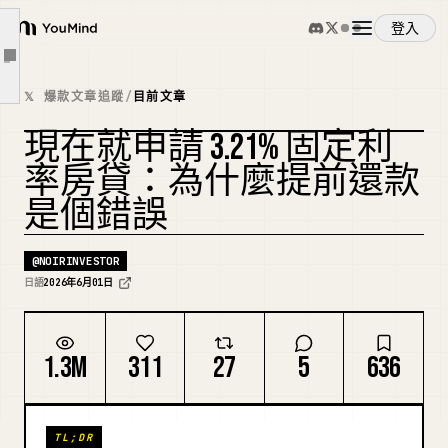
登入
利息增加，本金幾乎沒有減少。
YouMind
文章大綱
2. 125% 規則
概覽
𝕏 爆款文章追蹤
/
目前文章
■ 8. 為什麼提前還款是愚蠢的：3 個理由
那就是不要提前還款。
現在就申請 3.21% 固定利
使用案例
複刻封面
1. 通貨膨脹會自動讓債務變小
率房貸：為什麼提前還款
2. 如果手邊留有現金，就能在市場崩盤時進場投資
是個錯誤
技能
3. 它能作為應急資金，應付突如其來的醫療、教育或轉職費用
@
NOIRINVESTOR
■ 9. 比利率差距更重要的事：你的腦力該用在哪裡
提示詞
日語
2026年6月01日
1,700 萬日圓的差距，用轉賣大約 5 年就能賺回來。
■ 10. 我每個月用轉賣賺 10 到 20 萬日圓的三大支柱
定價
1.3M
311
27
5
636
1. iPhone
2. 寶可夢卡牌
下載
TL;DR
3. Rolex 勞力士