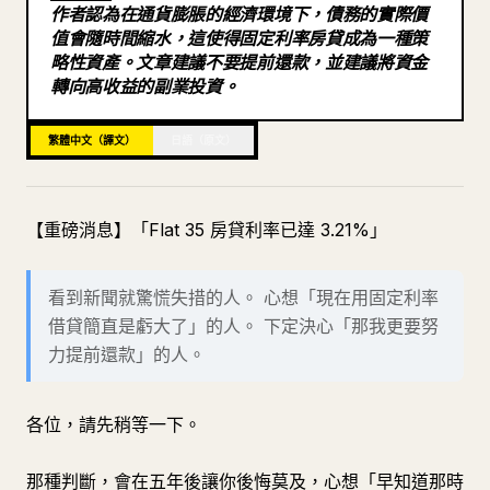
作者認為在通貨膨脹的經濟環境下，債務的實際價
有些人可能會想，「轉賣啊...感覺有點...」
部落格
值會隨時間縮水，這使得固定利率房貸成為一種策
略性資產。文章建議不要提前還款，並建議將資金
■ 11. 轉賣的方法，都放在官方 LINE 的圖文選單中
轉向高收益的副業投資。
更新
這些都放在官方 LINE 的圖文選單裡。
■ 12. 透過 PDF 與官方 LINE 免費贈送「房貸策略路線圖」
繁體中文（譯文）
日語（原文）
1. 首先，加入公開聊天室
2. 從公告欄註冊官方 LINE
【重磅消息】「Flat 35 房貸利率已達 3.21%」
3. 在官方 LINE 輸入「房貸」
■ 13. 最後
看到新聞就驚慌失措的人。 心想「現在用固定利率
借貸簡直是虧大了」的人。 下定決心「那我更要努
這就是通膨時代房貸的正確答案。
力提前還款」的人。
在此領取報告： https://noirstock.com/open
關鍵字是「房貸」。
各位，請先稍等一下。
參考資料
那種判斷，會在五年後讓你後悔莫及，心想「早知道那時