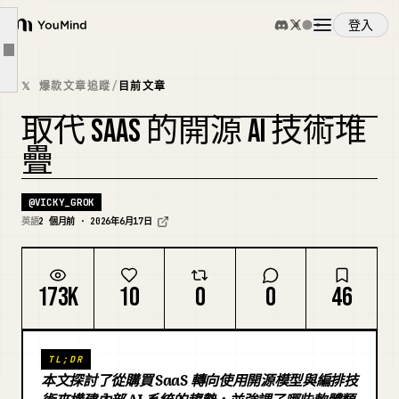
目前最常見的開源 AI 技術棧模式
登入
YouMind
這些技術棧中反覆出現的工具
文章大綱
概覽
為什麼團隊在 SaaS 看似更簡單時，仍選擇開源路線
𝕏 爆款文章追蹤
/
目前文章
SaaS 仍然明顯佔優的地方
取代 SAAS 的開源 AI 技術堆
使用案例
團隊在採納開源 AI 時最常犯的錯誤
複刻封面
疊
一個更聰明的技術棧採用方式
技能
對 SaaS 真正的競爭威脅並非模型本身
@
VICKY_GROK
英語
2 個月前 · 2026年6月17日
這對創辦人和營運者意味著什麼
提示詞
最終思考
173K
10
0
0
46
定價
TL;DR
下載
本文探討了從購買 SaaS 轉向使用開源模型與編排技