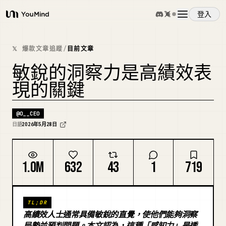
登入
YouMind
概覽
𝕏 爆款文章追蹤
/
目前文章
敏銳的洞察力是高績效表
使用案例
現的關鍵
技能
@
O__CEO
日語
2026年5月28日
提示詞
1.0M
632
43
1
719
定價
TL;DR
下載
高績效人士通常具備敏銳的直覺，使他們能夠洞察
局勢並預判問題。本文認為，這種「感知力」是透