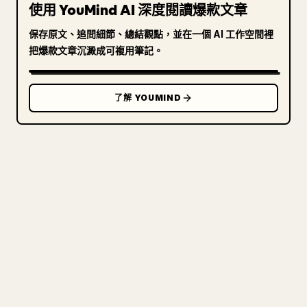
使用 YouMind AI 深度閱讀爆款文章
保存原文、追問細節、總結觀點，並在一個 AI 工作空間裡
把爆款文章沉澱成可複用筆記。
了解 YOUMIND
寫給創作者
把你的 MARKDOWN 變成乾淨
的 𝕏 文章
圖片上傳、表格、程式碼區塊，往 𝕏 上手動重排太