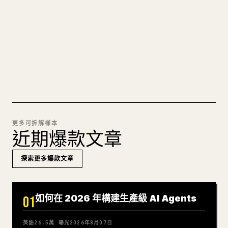
痛苦。YouMind 把整篇 Markdown 一鍵轉成乾淨、
可直接發佈的 𝕏 文章草稿。
試試 MARKDOWN 轉 𝕏
更多可拆解樣本
近期爆款文章
探索更多爆款文章
如何在 2026 年構建生產級 AI Agents
01
英語
26.5萬
曝光
2026年8月07日