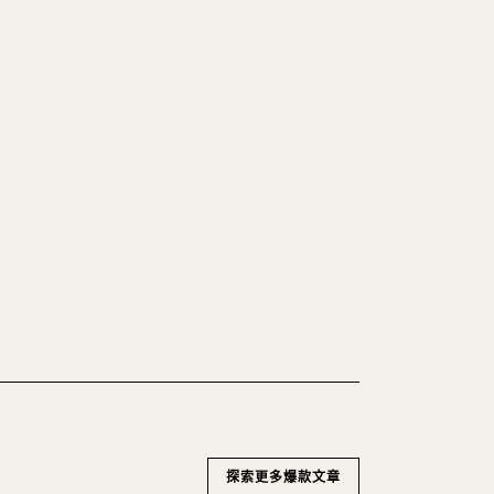
MARKDOWN 變
的 𝕏 文章
碼區塊，往 𝕏 上手動重排太痛苦。
Markdown 一鍵轉成乾淨、可直接發佈的 𝕏
WN 轉 𝕏
探索更多爆款文章