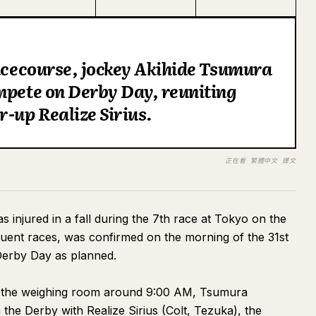
Racecourse, jockey Akihide Tsumura
mpete on Derby Day, reuniting
r-up Realize Sirius.
正在看 繁體中文 譯文
injured in a fall during the 7th race at Tokyo on the
uent races, was confirmed on the morning of the 31st
Derby Day as planned.
of the weighing room around 9:00 AM, Tsumura
 the Derby with Realize Sirius (Colt, Tezuka), the