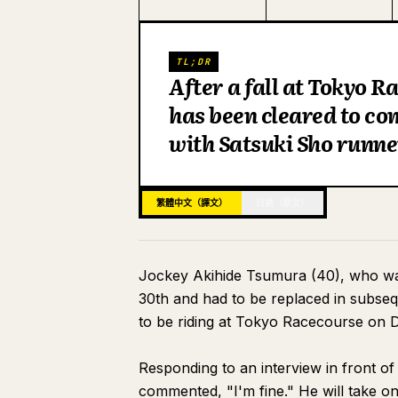
TL;DR
After a fall at Tokyo 
has been cleared to co
with Satsuki Sho runne
繁體中文（譯文）
日語（原文）
Jockey Akihide Tsumura (40), who was 
30th and had to be replaced in subseq
to be riding at Tokyo Racecourse on 
Responding to an interview in front 
commented, "I'm fine." He will take on