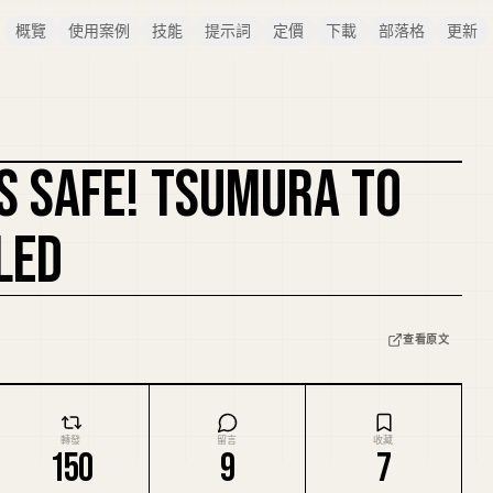
概覽
使用案例
技能
提示詞
定價
下載
部落格
更新
IS SAFE! TSUMURA TO
LED
查看原文
轉發
留言
收藏
150
9
7