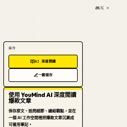
操作
AI 深度閱讀
一鍵儲存
使用 YouMind AI 深度閱讀
爆款文章
保存原文、追問細節、總結觀點，並在
一個 AI 工作空間裡把爆款文章沉澱成
可複用筆記。