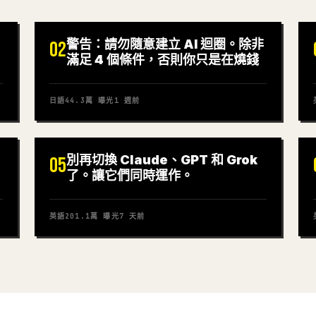
警告：請勿隨意建立 AI 迴圈。除非
02
滿足 4 個條件，否則你只是在燒錢
日語
44.3萬
曝光
1 週前
,
別再切換 Claude、GPT 和 Grok
05
了。讓它們同時運作。
英語
201.1萬
曝光
7 天前