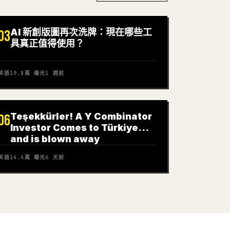
AI 新創版圖再次洗牌：現在哪些工
03
具真正值得使用？
英語
19.8萬
曝光
1 週前
Teşekkürler! A Y Combinator
06
Investor Comes to Türkiye…
and is blown away
英語
14.4萬
曝光
6 天前