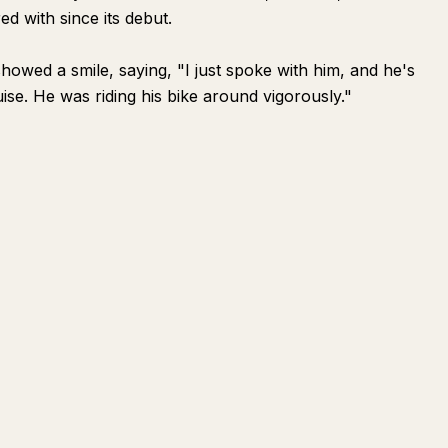
d with since its debut.
showed a smile, saying, "I just spoke with him, and he's
ruise. He was riding his bike around vigorously."
提問
總結
寫給創作者