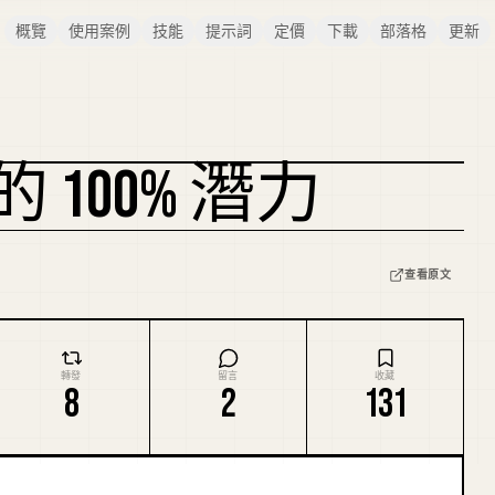
概覽
使用案例
技能
提示詞
定價
下載
部落格
更新
 的 100% 潛力
複刻封面
查看原文
轉發
留言
收藏
8
2
131