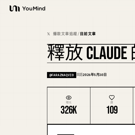
YouMind
𝕏 爆款文章追蹤
/
目前文章
釋放 CLAUDE
英語
2026年5月30日
@
FARAZNAQVI0
曝光
讚
326K
109