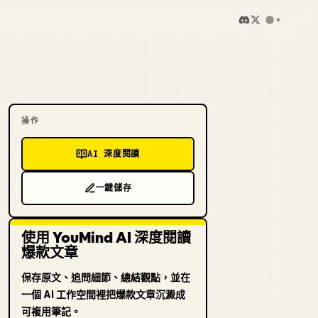
操作
AI 深度閱讀
一鍵儲存
使用 YouMind AI 深度閱讀
爆款文章
保存原文、追問細節、總結觀點，並在
一個 AI 工作空間裡把爆款文章沉澱成
可複用筆記。