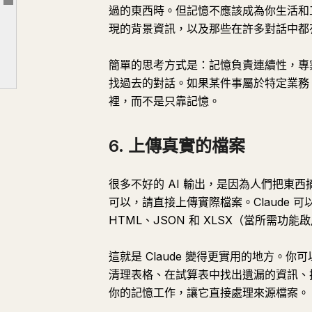
文章大綱
過的東西時。但記憶不應該成為你生活和
9. 對任何你會持續編輯的東西，使用 Artifacts
現的背景資訊，以及那些在許多對話中都
10. 當判斷力重要時，使用 Opus 4.8
11. 像使用正經的工作設定一樣，使用努力控制
簡單的思考方式是：記憶負責連續性，專
12. 使用 Claude Code 進行真正的開發工作
找過去的對話。如果某件事屬於特定業務
裡，而不是只靠記憶。
13. 對重複性工作使用技能
14. 讓 Claude 在幫助你之前先挑戰你
6. 上傳真實的檔案
15. 強迫 Claude 區分事實、假設和意見
16. 給 Claude 看看「好」的範例
很多不好的 AI 輸出，是因為人們把東西
17. 在重要工作前使用一個主提示
可以，請直接上傳實際檔案。Claude 可
HTML、JSON 和 XLSX（當所需功
這就是 Claude 變得更實用的地方。
清理表格、在試算表中找出遺漏的資訊、把
你的記憶工作，讓它直接處理來源檔案。