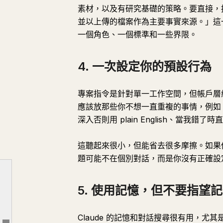
素材，以及有研究基礎的策略。要直接，
並以上傳的檔案作為主要事實來源。」這一
一個角色、一個標準和一些界限。
4. 一次設定你的預設行為
專案指令是針對單一工作空間，但帳戶層級
1. 為真實的工作領域建立專案
應該放那些你不想一直重複的事情，例如
2. 在要求輸出之前，先加入專案知識
深入否則用 plain English、當我錯了
3. 編寫專案指令，就像你在向真實助理簡報一樣
這聽起來很小，但能省去很多摩擦。如果你
4. 一次設定你的預設行為
題可能不在個別對話，而是你沒有正確設
5. 使用記憶，但不要指望記憶能做所有事
6. 上傳真實的檔案
5. 使用記憶，但不要指望
7. 要求 Claude 交付成果，而不只是答案
8. 當問題需要調查時，使用 Research
Claude 的記憶和對話搜尋很有用，尤其