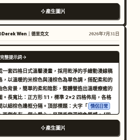
產生圖片
@Derek Wen｜德里克文
2026年7月31日
GPT IMAGE 2
完整提示詞
成一套四格日式溫馨漫畫，採用乾淨的手繪動漫線稿
格，以溫暖的米棕色與淺棕色為單色調，搭配柔和的
油色背景，簡單的柔和陰影，整體營造出溫暖療癒的
圍。長寬比：正方形 1:1，標準 2x2 四格佈局，各格
間以細棕色邊框分隔。頂部標題：大字「
情侶日常
，兩側各有一個小愛心，呈現手寫深棕色質感。 [四
內容] 第 1 格：年輕亞洲情侶的站立肖像。
站
男子
產生圖片
身後，雙手輕放在她的肩膀上，兩人皆對著
女子