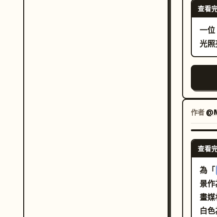
ou
查看
16
色煙霧。 Panel 4 
影，
一位
Emb
比，
光照
shy 
cu
色小鳥
明："
smok
作者
@M
prep
龍臉
準備打出
查看
(10–
為「
snee
景作
rai
畫媒
龍打
白色
飽和，火星四濺。