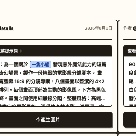
atalia
作者
@
2026年8月1日
GPT IMAGE 2
完整提示詞
查看
：為一個關於
發現意外魔法能力的短篇
9
一隻小龍
奇幻場景，製作一份精緻的電影級分鏡腳本。 畫
度
寬螢幕 16:9 的分鏡專案，八個畫面以整潔的 4x2
尾
排列。每個畫面頂部為生動的影像區，下方為黑色
白
條。畫面之間使用細黑線分隔。整體風格：高端
發
 動畫家庭電影風格，溫暖的森林光影，淺景深，富
是
現力的角色動作，發光的粒子，茂盛的花朵、苔
大
產生圖片
蝶以及柔和的金色陽光。 主角細節：主角是一隻
遠
的小橘色幼龍，擁有奶油色的腹部、大大的綠眼
塊