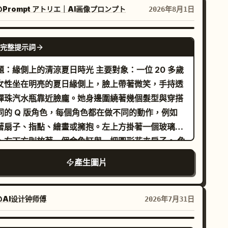
光突顯她的臉龐與白色連帽衫；線條粗獷清晰；絲網
@Prompt アトリエ｜AI画像プロンプト
2026年8月1日
刷質感；動態荷蘭式傾斜構圖；1980 年代城市流行
city-pop）專輯封面氛圍。風格一致，視覺連貫性完
GPT IMAGE 2
完整提示詞
，EDM，Stories 風格動畫，手持攝影，音樂感，
ech-house，派對，彈跳，晃動鏡頭，動態感，風吹
緣側上的清涼夏日時光 主要對象：一位 20 多歲
果，透視縮短，手部舞蹈，非語言，鏡頭左右搖擺，
女性坐在明亮的夏日緣側上，臉上帶著微笑，手持透
穩定鏡頭，魚眼鏡頭節奏性地上下前後移動，DJ 表
彈珠汽水瓶靠近臉龐。她身邊圍繞著幾個髮型與穿搭
，以舞蹈動作為主，抖肩（shimmy），雙手向上舉
同的 Q 版角色，每個角色都在做不同的動作，例如
，鏡頭追蹤與旋轉，魚眼鏡頭，流暢優雅的動作，手
著扇子、指點、繪畫或擁抱。左上方掛著一個玻璃風
沿著身體線條滑動並配合鏡頭追蹤手部，面向觀眾的
，右下方則放著一個金魚缸與一把圓形花卉扇子。 角
間手勢，閃爍/抖動的線條藝術，閃爍/抖動的點描陰
 / 表情：臉部微向左轉，直視鏡頭並露出溫柔友善的
產生圖片
，閃爍/抖動的藝術媒介，閃爍/抖動的筆觸質感，傳
笑。柔和的鵝蛋臉，杏仁狀的淺棕色眼睛，以及自然
繪畫媒介，半素描風格。
細眉。她留著棕色長髮，梳成高半馬尾，配上薄瀏海
小巧的
。 服裝 / 姿勢：身穿
淺藍色花朵裝飾
@AI设计钟师傅
2026年7月31日
無袖針織上衣，V 領設計並帶有蕾絲風格紋
藍色
，搭配白色長款傘裙。她右手拿著汽水瓶，左手撐在