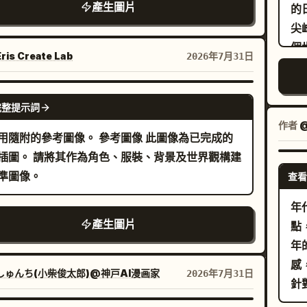
產生圖片
的
淨白色無襯線字體。保持易讀性。請勿添加額外的
灑下一層溫暖而夢幻的光輝。
尖
、標誌、浮水印、UI 元素或不相關的文字。
個
ris Create Lab
2026年7月31日
複
都
GPT IMAGE 2
受
完整提示詞
2
作者
@
的參考圖像。 參考圖像 此圖像為已完成的
到
為角色、服裝、背景及世界觀構建
頭
準圖像。
查看
笑
豔
年
而
產生圖片
點
顯
年
聲
感
しゅんち(小柴俊太郎)@神戸AI漫画家
2026年7月31日
望
針
彩