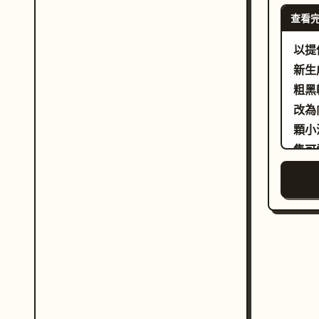
查看
以提
新生
粗黑
改為
顆小汗
隻可
項圈
感。 場景設定在多岩石的河岸小徑，中景處有一條橫向
流動
天空
右上
氣泡
風格
克力