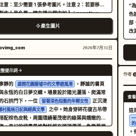
身
注意：至少需要 1 張參考圖片。注意 2：若要移除
der"，副標題為 "Animals stare in
“
台
製作人員名單，請在提示詞中加入：negative:
ement as the rainbow flames light up the
色
與背景出
ing block or credit block
ole forest." 影像：更寬的鏡頭，小龍位於中心，
部
產生圖片
艙
有 5 隻清晰可見的林間動物驚訝地注視著：一隻兔
自
一隻松鼠、一隻小鹿、一隻刺蝟和一隻小鳥。彩虹
頭
出弧線。 Panel 8 說明："8. (14–15s)
ovimg_com
2026年7月31日
晰
py Ending"，副標題為 "The dragon laughs
格
 joy as a tiny rainbow flame dances above
NANO BANANA PRO
完整提示詞
兩
 nose. Everyone celebrates!" 影像：歡樂的特
作者
@
友
小龍張嘴大笑，眼睛閃閃發光，一小簇彩虹火焰在
寧靜的
，靜謐的書頁
盛開花園廢墟中的文學避風港
上舞動，背景中慶祝的森林動物呈現模糊狀。 視覺
與永恆的白日夢交織。場景設於陽光灑落、爬滿常
未
查看
：電影級 3D 動畫，可愛的 Pixar 風格角色魅力，
的石拱門下，一位
正沉浸
斑
留著深色短髮的年輕女性
備
的鱗片與柔軟的皮膚紋理，溫暖的橘金色光影，魔
之中。她身穿碎花復古吊帶
鄉村風格日記與經典文學
這
大
虹光暈，體積光，散景，富有表現力的面部表情，
誌
搭配棕色皮靴，周圍環繞著茂密的綠葉與嬌嫩的粉
一
的
水準，適合家庭觀賞的基調。 文字限制：所有說
瑰。奇幻的插畫風格對話框在頭頂漂浮，象徵著想
。
字請保持英文原樣。在每個黑色說明條上使用置中
與故事敘述。黃金時刻的陽光穿過古樹，為鵝卵石