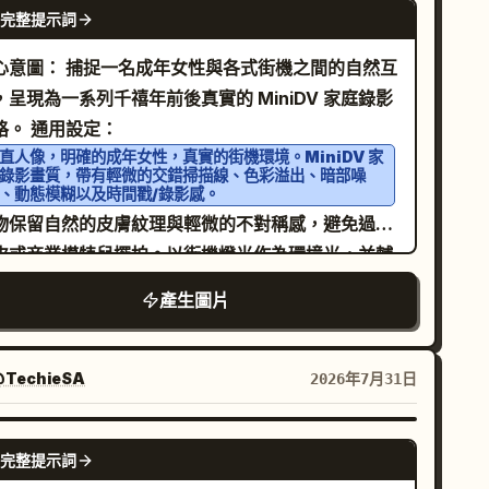
GPT IMAGE 2
完整提示詞
地板上支撐身體。 背景 / 光影：
，背
傳統木造房屋緣側
為敞開的障子門與翠綠的庭園。來自左上方的柔和自
心意圖： 捕捉一名成年女性與各式街機之間的自然互
光，在皮膚、頭髮與地板上投射出溫暖的光斑。 構圖
，呈現為一系列千禧年前後真實的 MiniDV 家庭錄影
 攝影：垂直 3:4 長寬比。膝蓋以上至全身的肖像，人
影格。 通用設定：
居中。Q 版角色有節奏地散落在她周圍。淺景深效
直人像，明確的成年女性，真實的街機環境。MiniDV 家
錄影畫質，帶有輕微的交錯掃描線、色彩溢出、暗部噪
側呈現高畫質寫實風
、動態模糊以及時間戳/錄影感。
。小角色則渲染為精緻的 3D Q 版模型。畫面疊加了
物保留自然的皮膚紋理與輕微的不對稱感，避免過度
色、粉色與黃色的手繪線條藝術，包含愛心、太陽等
皮或商業模特兒擺拍。以街機燈光作為環境光，並輔
鴉，以及「SUMMER」與「HAPPY」等文字。 負面
頂部柔和補光照亮臉部；禁止臉部出現隨機光斑。 影
產生圖片
示：請勿將主要對象與 Q 版角色的臉部混淆；保持
 1： 打烊後狹窄的夾娃娃機走道。從左上方俯拍；女
部與瓶子的抓握自然；不可遺漏風鈴或金魚缸。
剛補完貨，單手關上玻璃門，身體沿著機台形成對角
，回頭看向鏡頭。身穿亮面粉白色制服，搭配不透明
TechieSA
2026年7月31日
領、收腰裙與絲襪。冷白色機櫃燈光與黑暗走廊陰影
格 2： 老式跳舞機平台。腰部高度的側
GPT IMAGE 2
完整提示詞
跟拍；女性剛完成最後一拍，雙腳穩定踩在踏板上，