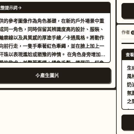
GPT IMAGE 2
完整提示詞
供的參考圖像作為角色基礎，在新的戶外場景中重
成同一角色，同時保留其辨識度高的設計、服裝、
作者
輪廓線以及具質感的厚塗手繪／卡通風格。將動作
向前行走，一隻手牽著紅色牽繩，並在臉上加上一
珠以表現尷尬或猶豫的神情。 在角色身旁增加一
查看
愛的柴犬，並繫著牽繩：橘色毛髮、捲尾巴、紅色
生
、開口微笑的表情，同樣具備粗黑輪廓線與手繪質
產生圖片
風
奶
的藍色河流，兩側散佈著岩石與綠色灌木／樹木，
氛
為明亮的藍色，左上方精確繪製 1 朵大型白雲。在
之
角添加 1 個白色對話氣泡，並以 2 個小圓點連接，
」
內包含日文文字
，並以黑色直書呈現。
あつい…
格
：使整體圖像呈現大膽的兒童插畫感，運用厚塗壓
在
或油畫質感，保留明顯的筆觸、飽和的色彩、粗獷