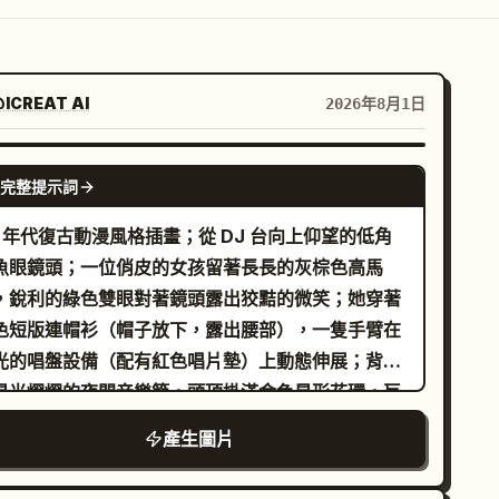
ICREAT AI
2026年8月1日
GPT IMAGE 2
完整提示詞
0 年代復古動漫風格插畫；從 DJ 台向上仰望的低角
魚眼鏡頭；一位俏皮的女孩留著長長的灰棕色高馬
，銳利的綠色雙眼對著鏡頭露出狡黠的微笑；她穿著
色短版連帽衫（帽子放下，露出腰部），一隻手臂在
光的唱盤設備（配有紅色唱片墊）上動態伸展；背景
星光熠熠的夜間音樂節，頭頂掛滿金色星形花環，巨
的彩色煙火在空中綻放，呈現洋紅色、綠色與橙色，
產生圖片
處還有城市燈火與散景效果的摩天輪；大膽的平塗色
，運用深紅、海軍藍、青色與亮粉色；強烈的紅色輪