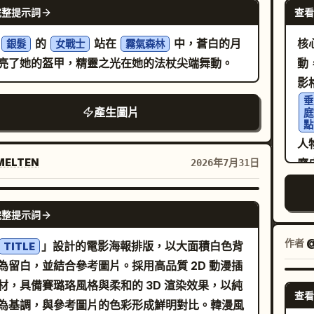
GPT IMAGE 2
t." 影像：特寫一隻眨眼和噘起的嘴，吐出一小團灰
完整提示詞
查看
:9 橫向構圖，淺而自然的景深，柔和的電影級光
說明："4. (6–8s)
濕潤路面的反射效果，冷藍色調與溫暖燈光形成對
景
的
站在
中，蒼白的月
核
銀髮
女戰士
霧氣森林
arrassment"，副標題為 "The dragon feels
無文字，無浮水印，畫面中無其他人物或車輛。
然
亮了她的盔甲，精靈之光在她的法杖尖端舞動。
動
while a bird tilts its head, watching
/
riously." 影像：小龍羞澀地抓著頭，一隻可愛的藍
物
垂
在附近的樹枝上歪著頭好奇地看著。 Panel 5 說
產生圖片
庭
果。 質感 / 風格：主要人物與緣
點
5. (8–10s) The Sneeze"，副標題為 "The
格
人
e tickles its nose. It builds up… and
白
ELTEN
磨
2026年7月31日
ares for the biggest sneeze ever!" 影像：小
塗
以
部的極致特寫，眼睛睜大，鼻孔周圍有煙霧繚繞，
提
格
GPT IMAGE 2
史上最大的一個噴嚏。 Panel 6 說明："6.
手
完整提示詞
性
12s) Magical Surprise"，副標題為 "It
線
作者
@
」設計的電影海報排版，以大面積白色背
zes! Instead of fire, a HUGE burst of
TITLE
低
為留白，並結合參考圖片。採用高品質 2D 動漫插
nbow flames explodes out!" 影像：側視圖，小
形成對比。 影
材，具備賽璐珞風格與柔和的 3D 渲染效果，以純
出一個噴嚏，噴出巨大的閃亮彩虹爆發，色彩明亮
查看
向
為基調，與參考圖片的色彩形成鮮明對比。韓漫風
 Panel 7 說明："7. (12–14s)