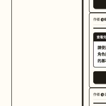
的乾
小徑
畫面
作者
@E
查看
請使用隨附
角色插圖。 請將其作
的基
作者
@