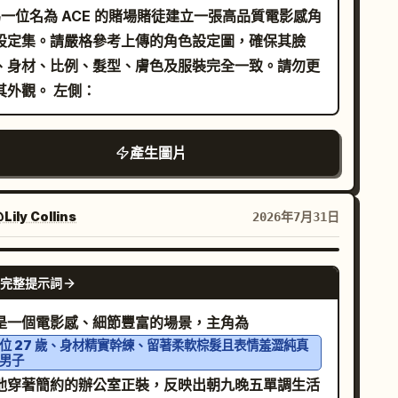
體仍帶有輕微慣性，馬尾與裙擺隨之擺動。銀藍色舞
為一位名為 ACE 的賭場賭徒建立一張高品質電影感角
制服，映照著街機螢幕與踏板的藍紫色光芒；僅髮梢
設定集。請嚴格參考上傳的角色設定圖，確保其臉
現模糊。 影格 3： 紅黑色賽車模擬器駕駛
、身材、比例、髮型、膚色及服裝完全一致。請勿更
。從儀表板側前方的低角度特寫；比賽結束後，女性
改其外觀。 左側：
然地向後靠在桶型座椅上，雙肩放鬆，轉頭看向鏡
。紅黑色賽車風格制服，方向盤、儀表與座椅結構清
產生圖片
；身體與設備間有精確的物理互動，無穿模現象。 影
 4： 粉色大頭貼機內部。鏡頭靠近外側簾幕；女性從
片粉色塑膠簾幕間探出上半身，彷彿在拍照後尋找朋
Lily Collins
2026年7月31日
。黑白色蕾絲制服，雙手隱藏在簾幕後，聚焦於雙
眼、微張的雙唇以及近距離閃光燈照明。 負面提示詞：
GPT IMAGE 2
成年感、玩偶臉、過度磨皮、塑膠感皮膚、隨機臉部光
完整提示詞
、完美的商業廣告感、現代高清電影畫質、人物懸浮、設
與身體穿模、變形的方向盤、錯誤的踏板位置、不自然放
是一個電影感、細節豐富的場景，主角為
的前景肢體、多指、肢體重複、亂碼文字、真實品牌標
、浮水印。
位 27 歲、身材精實幹練、留著柔軟棕髮且表情羞澀純真
男子
他穿著簡約的辦公室正裝，反映出朝九晚五單調生活