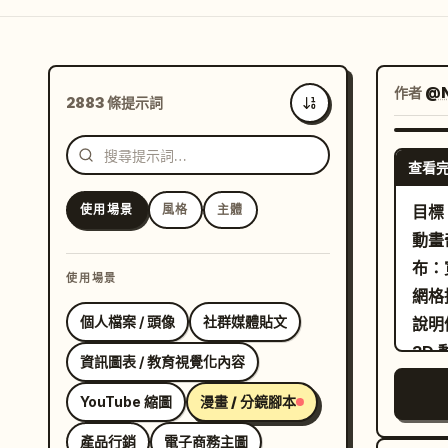
作者
@N
2883 條提示詞
最新
查看
使用場景
風格
主體
目標
動畫
布：
使用場景
網格
個人檔案 / 頭像
社群媒體貼文
說明
3D
資訊圖表 / 教育視覺化內容
有表
YouTube 縮圖
漫畫 / 分鏡腳本
蘚、蝴
可愛
產品行銷
電子商務主圖