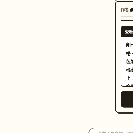
鏡
色輪廓線、趣味的比例，並採用近乎正方形的風景
馬
作者
。避免使用照片寫實風格、漸層、細線條或額外的
框
。
的
查看
在
且
創
的
格
色
色
型
橘
髮
上
髮
姿
的
成
簡
燥
[
金
亂
紋
複
雲