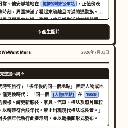
日常。他安靜地站在
，正值傍晚
擁擠的城市公車站
峰時刻，周圍擠滿了看起來疏離且冷漠的通勤族。整
世界呈現黑白色調，強調了他日常生活的枯燥與重
。烏雲在頭頂聚集，雨水突然傾盆而下。當周圍的人
產生圖片
急忙撐傘或尋找遮蔽處時，他只是低著頭，默默地接
雨水的洗禮。就在那一刻，一位
走
5 歲、皮膚白皙、氣質優雅且帶著溫暖真誠笑容的女子
WeWant Mars
2026年7月31日
他身邊。她輕輕地伸出雨傘，為兩人遮雨。當他抬起
與她四目相對時，兩人交換了一個安靜而真摯的微
GPT IMAGE 2
完整提示詞
。就在他們眼神交會的瞬間，黑白世界開始轉變為鮮
的色彩。雨水柔和地閃爍著光芒，城市燈火變得溫暖
代時空旅行 / 「多年後的同一個地點」 固定人物或地
生動，周圍的每一個細節都活了起來。人群在背景中
，僅更換時代： 「同一個
在
[人物/地點]
1986
得模糊且無足輕重，而兩人站在傘下，分享著一種無
的模樣。請更新服裝、家具、汽車、標誌及照片顆粒
且神奇的連結。這個場景充滿情感、浪漫且充滿希
，以精確符合該年代。禁止出現現代標誌或裝置。」
，象徵著一個小小的善舉如何為他人的生命帶來色
對多個年代執行此提示詞，並以輪播圖形式發布。
。