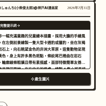
頭微笑。 第 2 格：情侶坐在舒適的室內，雙手捧著
克杯，相視而笑。女子上方有一個清晰的中文對話
@しゅんち(小柴俊太郎)@神戸AI漫画家
2026年7月31日
：「謝謝你一直陪伴著我。」白色圓角對話框，清晰
黑色文字。 第 3 格：情侶在廚房一起做飯。並肩站
GPT IMAGE 2
完整提示詞
爐台前，男子攪拌著鍋子，女子在旁協助，表情專注
幸福。 第 4 格：情侶緊緊相擁。男子低頭輕吻女子
作一幅充滿童趣的兒童繪本插畫，採用大膽的手繪風
額頭，女子閉眼微笑。 [角色一致性強制要求] 兩個角
。在左側前景繪製一隻大型卡通豹或獵豹，坐在灰褐
在第 1 格到第 4 格中必須保持完全相同的臉型、髮
岩石上，向右眺望金色的非洲大草原。這隻動物呈現
、服裝與身體比例。嚴禁角色特徵偏移。 男子：短
黃色，身上有許多黑色斑點，條紋尾巴捲曲在岩石
，外貌溫柔，穿著簡單的毛衣或襯衫。 女子：中長
，輪廓線條粗獷且帶有素描感，面部特徵簡單友善，
，外貌溫柔，穿著居家風格服裝。 [風格與質感] 乾淨
勢呈現沉思狀。在右中方的遠處，繪製 4 隻小斑馬排
手繪動漫線稿，單色溫暖米棕色 + 淺棕色 + 奶油白，
鬆散的隊伍走在草地上。加入稀疏的大草原細節：乾
產生圖片
單陰影，呈現如日式生活漫畫或療癒插畫的質感。
的黃草、幾叢綠褐色灌木、右側地平線上的一棵平頂
文字要求] 對話框中的中文必須正確、清晰，不得出現
合歡樹、左側邊緣隱約可見的樹葉，以及明亮的藍色
碼或變形。避免：寫實攝影、3D 渲染、鮮豔色彩、
理天空。加入 3 朵帶有厚重黑色輪廓的白雲：一朵大
雜背景、角色臉部崩壞、亂碼文字、廉價貼紙感。
在右上角附近，一朵小雲在上方中央附近，一朵極小