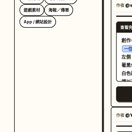
睛、
作者
@s
遊戲素材
海報／傳單
及孩
的石
App / 網站設計
查看
小龍
面數
創作
含以下可見
一
2s) 
左側
sta
著黑
建立
白色
周圍有蝴蝶和花
襪以
Det
路，
chee
的深
wi
將溫
張開翅膀，
遠處
作者
@Y
6s) 
路邊
stre
靜憂