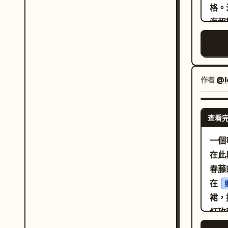
格。
Won
海報
amaz
bill
wh
周圍
子、
火焰在樹木間劃
作者
@l
Hap
with
查看
its
寫，
一個
鼻尖
在此
風格
春藤
細緻
在
法彩
裙，
高製作
紅玫
明文
像力