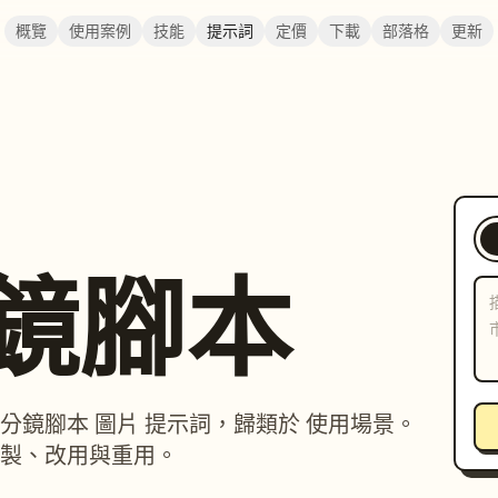
概覽
使用案例
技能
提示詞
定價
下載
部落格
更新
分鏡腳本
畫 / 分鏡腳本 圖片 提示詞，歸類於 使用場景。
製、改用與重用。