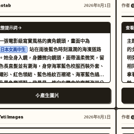
小角、小蝙蝠翅膀、圓潤的口鼻部、柔軟的鱗片以
廓
otab
作者
2026年8月1日
童般的比例。故事發生在一個充滿花朵、長滿苔蘚
印
頭、螢火蟲般的閃光和友善動物的魔法林間空地。
（
GPT IMAGE 2
完整提示詞
查看
試圖噴火，但卻噴出了
。 佈局與精確畫
美
彩虹火焰
量：使用精確的 8 個分鏡畫面，編號 1 到 8，並包
T
一張電影級寫實風格的廣角鏡頭，畫面中為
主題：
的說明文字與動作： Panel 1 說明："1. (0–
效
站在雨後藍色時刻濕潤的海濱道路
的
位日本女高中生
Establishing Shot"，副標題為 "A tiny dragon
不
。她全身入鏡，身體微向鏡頭，面帶溫柔微笑，留
明
nds alone, looking determined." 影像：寬鏡頭
演
色長直髮並有瀏海，身穿海軍藍色校服西裝外套、
相
場景，小龍獨自站在發光的魔法林間空地小徑上，
起
襯衫、紅色領結、藍色格紋百褶裙、海軍藍色過膝
拿
朵。 Panel 2 說明："2. (2–4s)
指
及黑色樂福鞋。背景是一條向右彎曲的寧靜海岸公
鈴
ermination"，副標題為 "The dragon puffs its
瞬
左側金屬護欄後方為海洋，地平線附近有一座巨大
色
產生圖片
ks, takes a huge breath, and spreads its
影
色岩石海蝕柱，畫面中精確呈現 2 盞亮起的路燈，
微
ngs." 影像：中景特寫，小龍緊閉雙眼，臉頰鼓起，
統
暖的橘色光影投射在雨後濕滑的柏油路面上。加入
的
戲劇性地準備著。 Panel 3 說明："3. (4–
的電線桿、右側遠處的一個小型深色路邊遮蔽處、
與
eti Images
作者
2026年8月1日
Failure"，副標題為 "It exhales with all its
低矮的綠色植物、深藍色多雲的黃昏天空，以及平
淺
ngth… but only a tiny puff of smoke comes
鬱的氛圍。採用寫實的日本真人影視攝影風格，
路