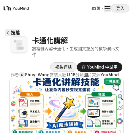
登入
YouMind
概覽
技能
卡通化講解
使用案例
將複雜內容卡通化，生成圖文並茂的教學演示文
件
技能
複製連結
在 YouMind 中試用
作者
Shuyi Wang
安裝人數
16
分類
圖片
來源
YouMind
S
提示詞
定價
下載