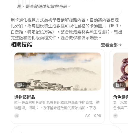
趣，是高效傳達知識的利器。
用卡通化視覺方式為初學者講解複雜內容。自動將內容模塊
化分割，為每個模塊生成數據可視化風格的卡通圖片（16:9，
白邊距，特定配色方案），整合原始素材與AI生成圖片，輸出
完整版和簡化版兩種文件，適合教學和演示場景。
相關技能
查看全部
圖片
圖片
遺物藝術品
角色鑄造
將一張真實照片轉化為兼具記錄感與藝術性的直式「遺
為「水果的
物藝術」海報：上方保留未經改動的原始攝影，下方以
色卡與三視圖
溫暖紙張或克制的光影空間，壓縮出一枚源自照片的記
主模板錨定
0
999
积
鲜
憶性圖形。它不是普通插畫或裝飾海報，而是用少量墨
能，能合理
色塊面、柔化邊緣、留白切口和稀疏線條，提煉出建
築、城市、水面、道路、人物尺度、地平線與光影關