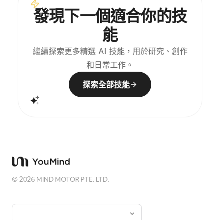
係，讓主體即使在縮圖中也能保持辨識度。畫面整體強
發現下一個適合你的技
調安靜、克制和現代版畫般的質感，色彩從原圖提取，
以深藍、墨黑、灰綠、石色或低飽和暖色為主，並在合
能
適時加入一處微小的暖色標記。標題通常保持極小、詩
意而像展籤，不喧賓奪主。 適合製作極簡藝術海報、攝
影遺物系列、建築與城市影像海報、抽象編輯攝影、畫
繼續探索更多精選 AI 技能，用於研究、創作
廊感照片封面，以及適用於抖音等行動端傳播的視覺系
和日常工作。
列。最終作品會保留原照片的真實內容，同時在下方建
立一個具有穩定系列感的「記憶印記」，讓每張照片都
擁有獨立的情緒和可延展的視覺身份。
探索全部技能
©
2026
MIND MOTOR PTE. LTD.