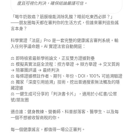
度且可視化判決，確保結論嚴謹可信。
「喝牛奶致癌？筋膜槍能消除乳酸？睡前吃東西必胖？」
——朋友圈每天都在審判你的生活方式，但誰來審判這些謠
言本身？

科學實證「法庭」Pro 是一套完整的健康謠言審判系統。輸
入任何爭議命題，AI 實證法官自動開庭：

⚖️ 即時檢索最新學術論文，正反雙方證據對壘

⚖️ 模擬真實法庭全流程：控方舉證 → 辯方舉證 → 交叉質詢 
→ 陪審團評議 → 最終判決

⚖️ 每條證據標註作者、期刊、年份、DOI，100% 可追溯驗證

⚖️ 獨家「深度引用追溯」技術，挖出普通搜索無法觸及的隱
藏證據

⚖️ 一鍵生成可分享的「判決書卡片」，適用於小紅書/公眾
號/朋友圈

適合誰：健身教練、營養師、科普部落客、醫學生、以及每
一個不想被收智商稅的你。

每一個健康謠言，都值得一場公正審判。