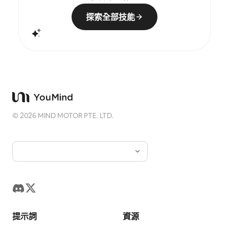
立一個具有穩定系列感的「記憶印記」，讓每張照片都
擁有獨立的情緒和可延展的視覺身份。
探索全部技能
©
2026
MIND MOTOR PTE. LTD.
提示詞
資源