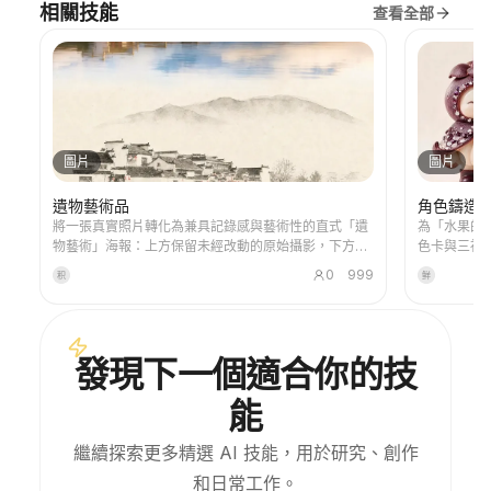
相關技能
查看全部
圖片
圖片
遺物藝術品
角色鑄造
將一張真實照片轉化為兼具記錄感與藝術性的直式「遺
為「水果的
物藝術」海報：上方保留未經改動的原始攝影，下方以
色卡與三視圖
溫暖紙張或克制的光影空間，壓縮出一枚源自照片的記
主模板錨定
0
999
积
鲜
憶性圖形。它不是普通插畫或裝飾海報，而是用少量墨
能，能合理
色塊面、柔化邊緣、留白切口和稀疏線條，提煉出建
築、城市、水面、道路、人物尺度、地平線與光影關
係，讓主體即使在縮圖中也能保持辨識度。畫面整體強
發現下一個適合你的技
調安靜、克制和現代版畫般的質感，色彩從原圖提取，
以深藍、墨黑、灰綠、石色或低飽和暖色為主，並在合
能
適時加入一處微小的暖色標記。標題通常保持極小、詩
意而像展籤，不喧賓奪主。 適合製作極簡藝術海報、攝
影遺物系列、建築與城市影像海報、抽象編輯攝影、畫
繼續探索更多精選 AI 技能，用於研究、創作
廊感照片封面，以及適用於抖音等行動端傳播的視覺系
和日常工作。
列。最終作品會保留原照片的真實內容，同時在下方建