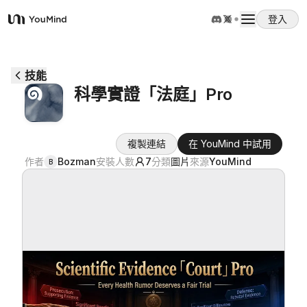
登入
YouMind
概覽
技能
科學實證「法庭」Pro
使用案例
複製連結
在 YouMind 中試用
技能
作者
Bozman
安裝人數
7
分類
圖片
來源
YouMind
B
提示詞
定價
下載