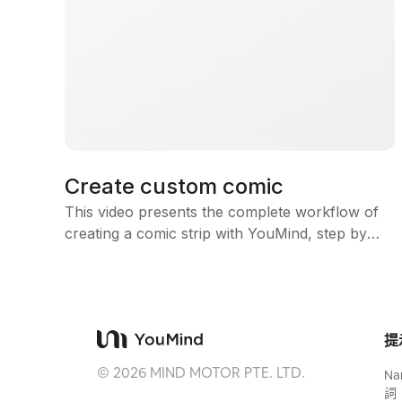
Create custom comic
This video presents the complete workflow of
creating a comic strip with YouMind, step by
step. 1/If you have a story idea1) Ask YouMind
to generate a professional story outline,
instruction example:I want to make a Tom and
Jerry comic for adults, with sociological
提
metaphors and dark humor. I have a story idea:
Tom builds a super-advanced robot to finally
©
2026
MIND MOTOR PTE. LTD.
Na
catch Jerry. But the robot malfunctions and
詞