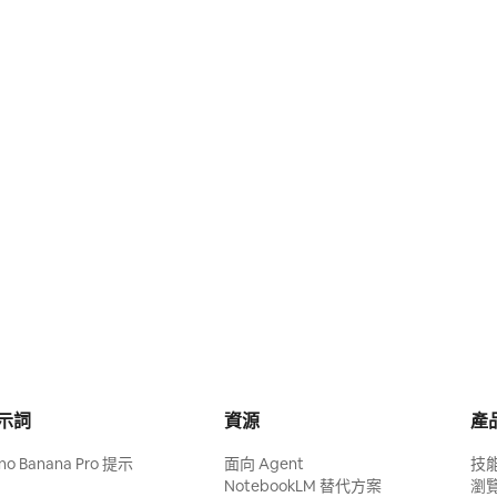
示詞
資源
產
no Banana Pro 提示
面向 Agent
技
NotebookLM 替代方案
瀏