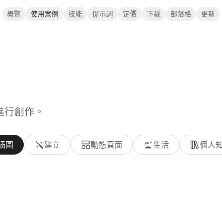
概覽
使用案例
技能
提示詞
定價
下載
部落格
更新
 進行創作。
插圖
建立
動態頁面
生活
個人