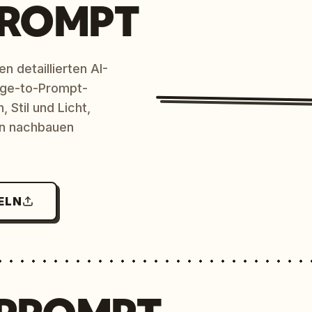
PROMPT
n detaillierten AI-
age-to-Prompt-
 Stil und Licht,
en nachbauen
ELN