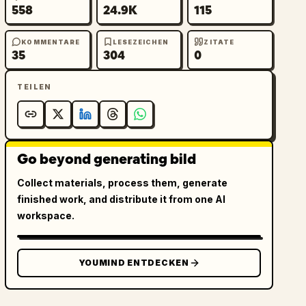
558
24.9K
115
KOMMENTARE
LESEZEICHEN
ZITATE
35
304
0
TEILEN
Go beyond generating bild
Collect materials, process them, generate
finished work, and distribute it from one AI
workspace.
YOUMIND ENTDECKEN