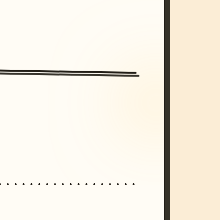
/imagine prompt: cinematic, cyberpunk s
unset, neon colors, 8k --v 6.0