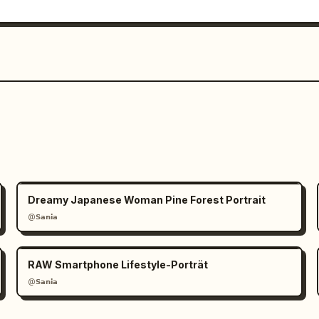
Dreamy Japanese Woman Pine Forest Portrait
@𝗦𝗮𝗻𝗶𝗮
RAW Smartphone Lifestyle-Porträt
@𝗦𝗮𝗻𝗶𝗮