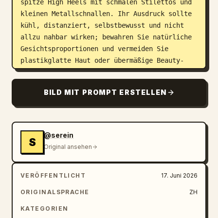
spitze High Heels mit schmalen Stilettos und 
kleinen Metallschnallen. Ihr Ausdruck sollte 
kühl, distanziert, selbstbewusst und nicht 
allzu nahbar wirken; bewahren Sie natürliche 
Gesichtsproportionen und vermeiden Sie 
plastikglatte Haut oder übermäßige Beauty-
Retusche. Verwenden Sie ein zurückhaltendes 
Modemagazin-Layout mit genau 5 Textelementen: 
BILD MIT PROMPT ERSTELLEN
großer vertikaler Serifentitel auf der linken 
Seite mit der Aufschrift „SERENE ELEGANCE“; 
kleine gestapelte Wörter in der linken Mitte 
mit der Aufschrift „TIMELESS / REFINED / 
@serein
S
CONFIDENT“; Ausgabentext oben rechts mit 
Original ansehen
„2026“ und kleinerem „NEW COLLECTION“ 
darunter; kleine Bildunterschrift unten links 
VERÖFFENTLICHT
17. Juni 2026
mit „BEAUTY / IS POWER / ELEGANCE / IS 
ATTITUDE“; kleine Bildunterschrift unten 
ORIGINALSPRACHE
ZH
rechts mit „SPRING / SUMMER / 2026 
KATEGORIEN
COLLECTION“. Die Typografie ist dünn, 