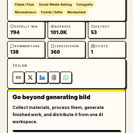
elegant, eine High-Fashion-Serife für den 
Plakat / Flyer
Social-Media-Beitrag
Fotografie
vertikalen Haupttitel und eine kleine, klare 
Minimalismus
Porträt / Selfie
Modeartikel
serifenlose Schrift für die 
Bildunterschriften, dunkel anthrazitfarben, 
GEFÄLLT MIR
AUFRUFE
GETEILT
794
101.0K
53
viel negativer Raum, keine zusätzlichen 
Logos, kein Wasserzeichen.
KOMMENTARE
LESEZEICHEN
ZITATE
138
360
1
TEILEN
Go beyond generating bild
Collect materials, process them, generate
finished work, and distribute it from one AI
workspace.