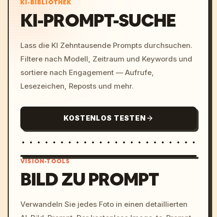
KI-BIBLIOTHEK
KI-PROMPT-SUCHE
Lass die KI Zehntausende Prompts durchsuchen.
Filtere nach Modell, Zeitraum und Keywords und
sortiere nach Engagement — Aufrufe,
Lesezeichen, Reposts und mehr.
KOSTENLOS TESTEN
VISION-TOOLS
BILD ZU PROMPT
/imagine prompt: cinemati
Verwandeln Sie jedes Foto in einen detaillierten
c, cyberpunk sunset, neon