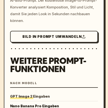
AI-Bild-Prompt. Der kostenlose Image-to-Prompt-
colors, 8k --v 6.0
Konverter analysiert Komposition, Stil und Licht,
damit Sie jeden Look in Sekunden nachbauen
können.
BILD IN PROMPT UMWANDELN
WEITERE PROMPT-
FUNKTIONEN
NACH MODELL
GPT Image 2 Eingaben
Nano Banana Pro Eingaben