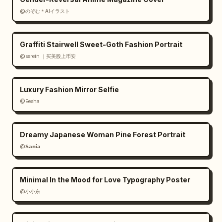
@のぞむ＊AIイラスト
Graffiti Stairwell Sweet-Goth Fashion Portrait
@serein ｜买美股上币安
Luxury Fashion Mirror Selfie
@Eesha
Dreamy Japanese Woman Pine Forest Portrait
@𝗦𝗮𝗻𝗶𝗮
Minimal In the Mood for Love Typography Poster
@小小东