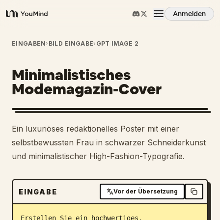
Anmelden
YouMind
Übersicht
EINGABEN
›
BILD EINGABE
›
GPT IMAGE 2
Minimalistisches
Anwendungsfälle
Modemagazin-Cover
Fähigkeiten
Ein luxuriöses redaktionelles Poster mit einer
Prompts
selbstbewussten Frau in schwarzer Schneiderkunst
und minimalistischer High-Fashion-Typografie.
Preise
EINGABE
Vor der Übersetzung
Download
Erstellen Sie ein hochwertiges, 