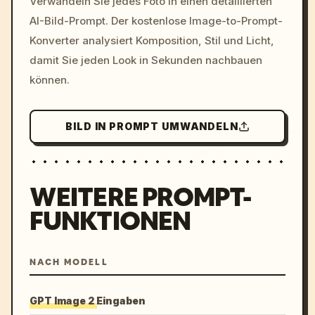
Verwandeln Sie jedes Foto in einen detaillierten
c, cyberpunk sunset, neon
AI-Bild-Prompt. Der kostenlose Image-to-Prompt-
colors, 8k --v 6.0
Konverter analysiert Komposition, Stil und Licht,
damit Sie jeden Look in Sekunden nachbauen
können.
BILD IN PROMPT UMWANDELN
WEITERE PROMPT-
FUNKTIONEN
NACH MODELL
GPT Image 2 Eingaben