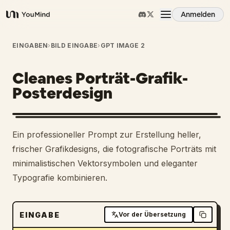
Anmelden
YouMind
Übersicht
EINGABEN
›
BILD EINGABE
›
GPT IMAGE 2
Cleanes Porträt-Grafik-
Anwendungsfälle
Posterdesign
Fähigkeiten
Ein professioneller Prompt zur Erstellung heller,
Prompts
frischer Grafikdesigns, die fotografische Porträts mit
minimalistischen Vektorsymbolen und eleganter
Typografie kombinieren.
Preise
Download
EINGABE
Vor der Übersetzung