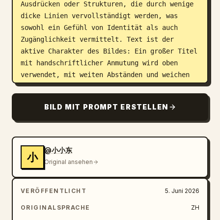
Ausdrücken oder Strukturen, die durch wenige 
dicke Linien vervollständigt werden, was 
sowohl ein Gefühl von Identität als auch 
Zugänglichkeit vermittelt. Text ist der 
aktive Charakter des Bildes: Ein großer Titel 
mit handschriftlicher Anmutung wird oben 
verwendet, mit weiten Abständen und weichen 
Strichen, wie eine sanfte Begrüßung; ein 
stärkerer vertikaler oder axialer Titel in 
BILD MIT PROMPT ERSTELLEN
der Mitte schafft Hierarchie; Informationen 
in kleiner Schrift sind an den Rändern 
platziert, ruhig aber präzise, sodass der 
Weißraum weiterhin dominiert. Die Farben 
@小小东
小
werden aus dem eigenen Material, der Emotion, 
Original ansehen
der Region oder der Markensemantik des 
Subjekts extrahiert und auf helle 
VERÖFFENTLICHT
5. Juni 2026
Basisfarben, saubere Highlights des Subjekts, 
klare dunkle Strukturlinien und kleine Mengen 
ORIGINALSPRACHE
ZH
an hervorgehobenen Informationsfarben 