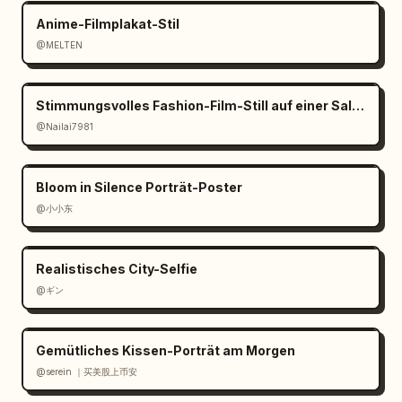
Anime-Filmplakat-Stil
@MELTEN
Stimmungsvolles Fashion-Film-Still auf einer Salzpfanne
@Nailai7981
Bloom in Silence Porträt-Poster
@小小东
Realistisches City-Selfie
@ギン
Gemütliches Kissen-Porträt am Morgen
@serein ｜买美股上币安