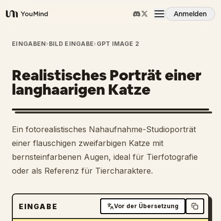
Anmelden
YouMind
Übersicht
EINGABEN
›
BILD EINGABE
›
GPT IMAGE 2
Realistisches Porträt einer
Anwendungsfälle
langhaarigen Katze
Fähigkeiten
Ein fotorealistisches Nahaufnahme-Studioporträt
Prompts
einer flauschigen zweifarbigen Katze mit
bernsteinfarbenen Augen, ideal für Tierfotografie
oder als Referenz für Tiercharaktere.
Preise
Download
EINGABE
Vor der Übersetzung