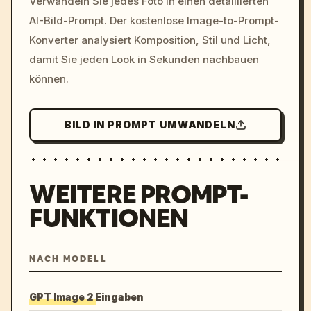
Verwandeln Sie jedes Foto in einen detaillierten
c, cyberpunk sunset, neon
AI-Bild-Prompt. Der kostenlose Image-to-Prompt-
colors, 8k --v 6.0
Konverter analysiert Komposition, Stil und Licht,
damit Sie jeden Look in Sekunden nachbauen
können.
BILD IN PROMPT UMWANDELN
WEITERE PROMPT-
FUNKTIONEN
NACH MODELL
GPT Image 2 Eingaben