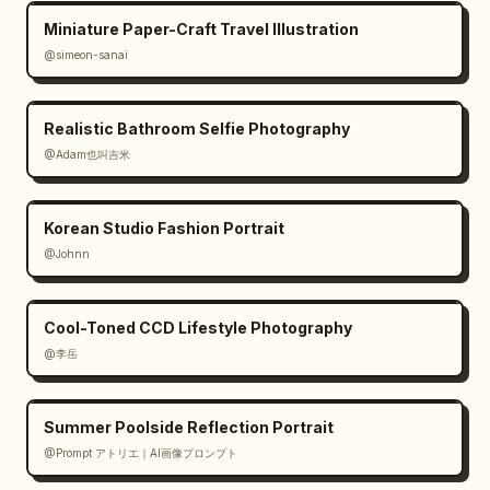
Miniature Paper-Craft Travel Illustration
@simeon-sanai
Realistic Bathroom Selfie Photography
@Adam也叫吉米
Korean Studio Fashion Portrait
@Johnn
Cool-Toned CCD Lifestyle Photography
@李岳
Summer Poolside Reflection Portrait
@Prompt アトリエ｜AI画像プロンプト