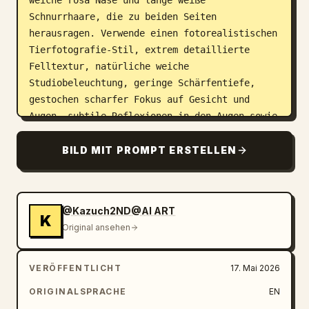
weiche rosa Nase und lange weiße 
Schnurrhaare, die zu beiden Seiten 
herausragen. Verwende einen fotorealistischen 
Tierfotografie-Stil, extrem detaillierte 
Felltextur, natürliche weiche 
Studiobeleuchtung, geringe Schärfentiefe, 
gestochen scharfer Fokus auf Gesicht und 
Augen, subtile Reflexionen in den Augen sowie 
einen glatten, dunklen 
tiefgrünen
Hintergrund mit sanfter Vignettierung. 
BILD MIT PROMPT ERSTELLEN
Vertikale Porträtkomposition, quadratischer 
bis nahezu hochformatiger Ausschnitt, keine 
Accessoires, kein Text, kein Wasserzeichen, 
@Kazuch2ND@AI ART
keine menschlichen Elemente.
K
Original ansehen
VERÖFFENTLICHT
17. Mai 2026
ORIGINALSPRACHE
EN