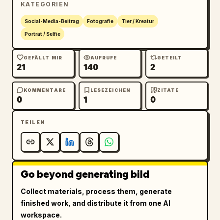
KATEGORIEN
Social-Media-Beitrag
Fotografie
Tier / Kreatur
Porträt / Selfie
GEFÄLLT MIR
AUFRUFE
GETEILT
21
140
2
KOMMENTARE
LESEZEICHEN
ZITATE
0
1
0
TEILEN
Go beyond generating bild
Collect materials, process them, generate
finished work, and distribute it from one AI
workspace.