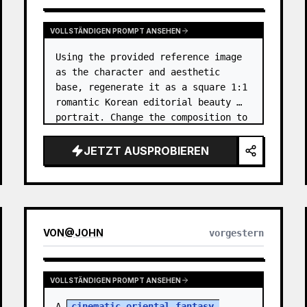
VOLLSTÄNDIGEN PROMPT ANSEHEN
Using the provided reference image 
as the character and aesthetic 
base, regenerate it as a square 1:1 
romantic Korean editorial beauty 
portrait. Change the composition to 
a softer side-profile close-up with 
the subject facing right, eyes 
JETZT AUSPROBIEREN
closed, gently smellin…
VON
@
JOHN
vorgestern
VOLLSTÄNDIGEN PROMPT ANSEHEN
A 
cinematic oriental fantasy 