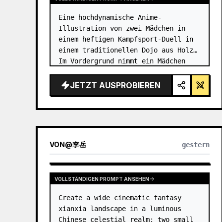
Eine hochdynamische Anime-
Illustration von zwei Mädchen in 
einem heftigen Kampfsport-Duell in 
einem traditionellen Dojo aus Holz. 
Im Vordergrund nimmt ein Mädchen 
mit {argument name="character 1 
hair" default="schwarzem Haar in 
JETZT AUSPROBIEREN
einem hohen Dutt mit roten Bände…
VON
@
李岳
gestern
VOLLSTÄNDIGEN PROMPT ANSEHEN
Create a wide cinematic fantasy 
xianxia landscape in a luminous 
Chinese celestial realm: two small 