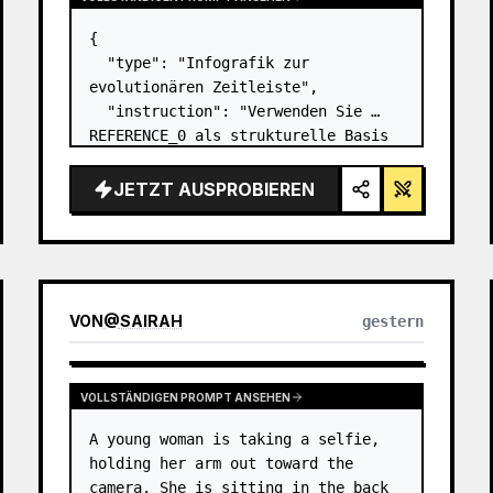
{

  "type": "Infografik zur 
evolutionären Zeitleiste",

  "instruction": "Verwenden Sie 
REFERENCE_0 als strukturelle Basis 
und verwandeln Sie das flache 
Vektordesign in eine 
JETZT AUSPROBIEREN
hochrealistische 3D-Infografik. 
Ersetzen Sie die glatten Rampen 
durch markante Steinstu…
VON
@
SAIRAH
gestern
VOLLSTÄNDIGEN PROMPT ANSEHEN
A young woman is taking a selfie, 
holding her arm out toward the 
camera. She is sitting in the back 