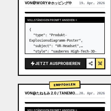
VON
@
WORY＠ホッピング中
19. Apr. 2026
VOLLSTÄNDIGEN PROMPT ANSEHEN
{

  "type": "Produkt-
Explosionsdiagramm-Poster",

  "subject": "VR-Headset",

  "style": "sauberes High-Tech-3D-
Rendering, Studiobeleuchtung, 
leuchtende Akzente",

JETZT AUSPROBIEREN
  "background": "{argument 
name=\"background color\" 
default=\"sanfter violetter und 
blauer Verlauf…
EMPFOHLEN
VON
@
たねもみ 2.0 / TANEMOMI VER2.0
20. Apr. 2026
VOLLSTÄNDIGEN PROMPT ANSEHEN