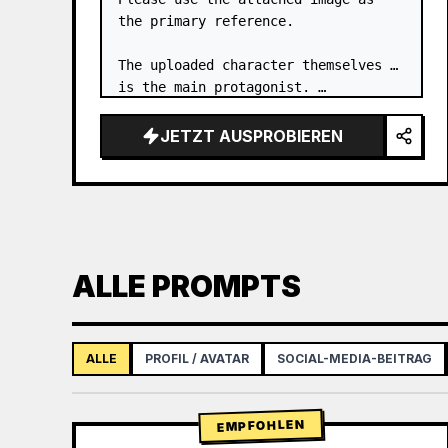
the primary reference.

The uploaded character themselves 
is the main protagonist. …
JETZT AUSPROBIEREN
ALLE PROMPTS
ALLE
PROFIL / AVATAR
SOCIAL-MEDIA-BEITRAG
EMPFOHLEN