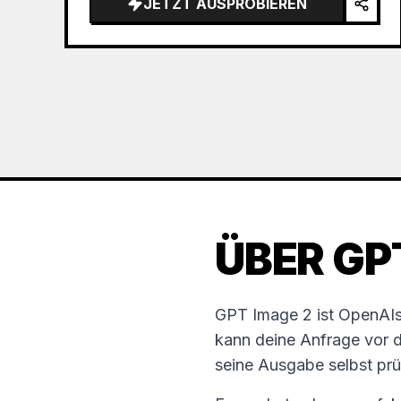
JETZT AUSPROBIEREN
the sea of clouds from the bottom…
ÜBER GP
GPT Image 2 ist OpenAIs 
kann deine Anfrage vor 
seine Ausgabe selbst pr