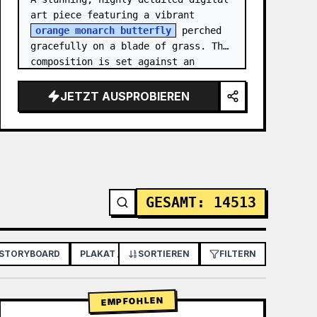
art piece featuring a vibrant 
orange monarch butterfly
 perched 
gracefully on a blade of grass. The 
composition is set against an 
intricate, shimmering background 
composed of mosa…
JETZT AUSPROBIEREN
GESAMT
:
14513
 STORYBOARD
PLAKAT / FLYER
SORTIEREN
APP- / WEBDESIGN
FILTERN
EMPFOHLEN