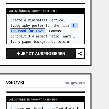
VOLLSTÄNDIGEN PROMPT ANSEHEN
Create a minimalist vertical 
typography poster for the film 
In 
the Mood for Love
. Canvas: 
portrait 3:4 aspect ratio, warm 
ivory paper background, lots of 
negative space, centered 
composition. …
JETZT AUSPROBIEREN
VON
@
VIKI
vorgestern
VOLLSTÄNDIGEN PROMPT ANSEHEN
A stunning, highly detailed digital 