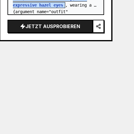
expressive hazel eyes
, wearing a 
{argument name="outfit" 
default="stylish monochrome deep 
red streetwear outfit consisting of 
JETZT AUSPROBIEREN
a…