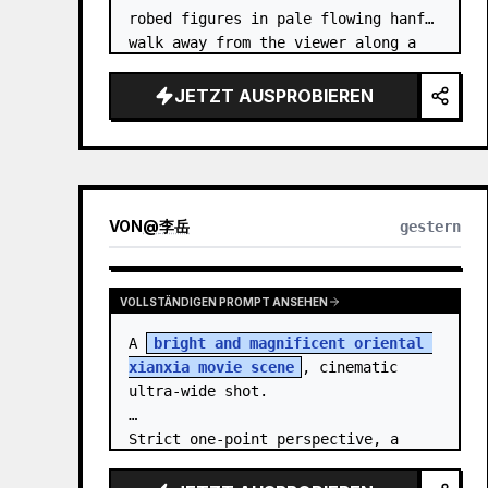
robed figures in pale flowing hanfu 
walk away from the viewer along a 
glossy white-jade bridge toward an 
enormous ornate palace gate rising 
JETZT AUSPROBIEREN
from a mirror-still l…
VON
@
李岳
gestern
VOLLSTÄNDIGEN PROMPT ANSEHEN
A 
bright and magnificent oriental 
xianxia movie scene
, cinematic 
ultra-wide shot.

Strict one-point perspective, a 
grand heavenly staircase paved with 
light golden jade, passing through 