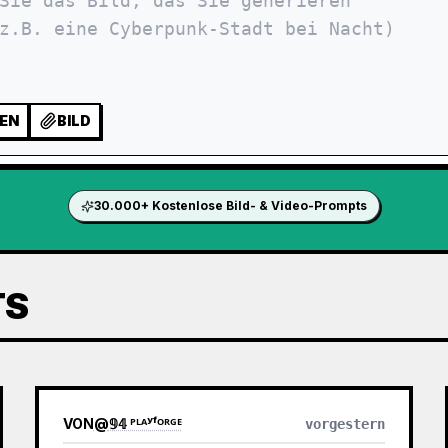
EN
BILD
30.000+ Kostenlose Bild- & Video-Prompts
TS
VON
@
𝟡𝟜 ᴾᴸᴬʸᶠᴼᴿᴳᴱ
vorgestern