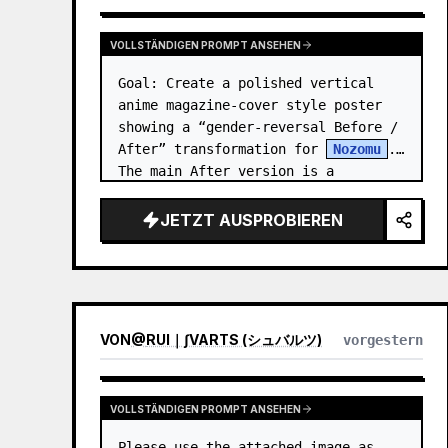
VOLLSTÄNDIGEN PROMPT ANSEHEN
Goal: Create a polished vertical 
anime magazine-cover style poster 
showing a “gender-reversal Before / 
After” transformation for 
Nozomu
. 
The main After version is a 
beautiful, cool, androgynous anime 
boy who preserves…
JETZT AUSPROBIEREN
VON
@
RUI｜∫VARTS (シュバルツ)
vorgestern
VOLLSTÄNDIGEN PROMPT ANSEHEN
Please use the attached image as 