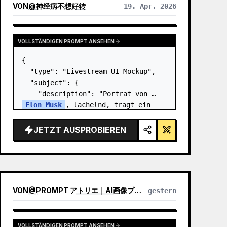
VON
@
神经病不想好转
19. Apr. 2026
VOLLSTÄNDIGEN PROMPT ANSEHEN
{

  "type": "Livestream-UI-Mockup",

  "subject": {

    "description": "Porträt von 
Elon Musk
, lächelnd, trägt ein 
schwarzes T-Shirt mit einer weißen 
technischen Grafik",

JETZT AUSPROBIEREN
    "background": "linke Seite 
zeigt einen Bilds…
VON
@
PROMPT アトリエ｜AI画像プロンプト
gestern
VOLLSTÄNDIGEN PROMPT ANSEHEN