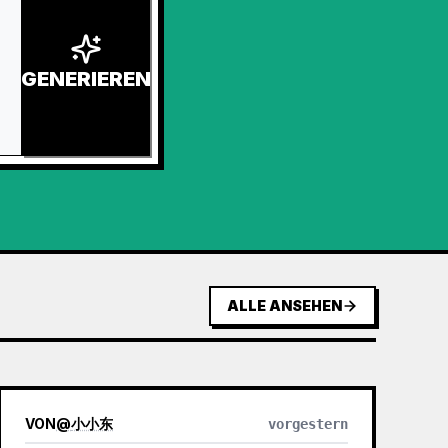
GENERIEREN
ALLE ANSEHEN
VON
@
小小东
vorgestern