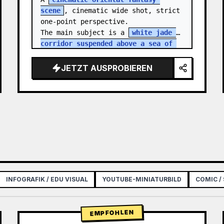
scene
, cinematic wide shot, strict 
one-point perspective.

The main subject is a 
white jade 
corridor suspended above a sea of 
clouds
, sharply contract…
JETZT AUSPROBIEREN
INFOGRAFIK / EDU VISUAL
YOUTUBE-MINIATURBILD
COMIC /
EMPFOHLEN