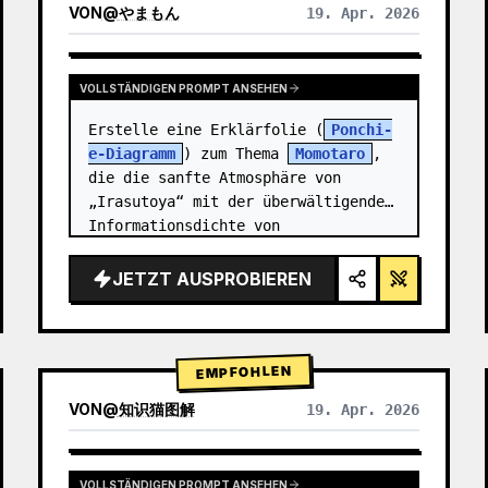
VON
@
やまもん
19. Apr. 2026
ERGEBNISSE ANDERER MODELLE ANZEIGEN
VOLLSTÄNDIGEN PROMPT ANSEHEN
Erstelle eine Erklärfolie (
Ponchi-
e-Diagramm
) zum Thema 
Momotaro
, 
die die sanfte Atmosphäre von 
„Irasutoya“ mit der überwältigenden 
Informationsdichte von 
„Kasumigaseki-Folien“ verbindet.
JETZT AUSPROBIEREN
EMPFOHLEN
VON
@
知识猫图解
19. Apr. 2026
VOLLSTÄNDIGEN PROMPT ANSEHEN