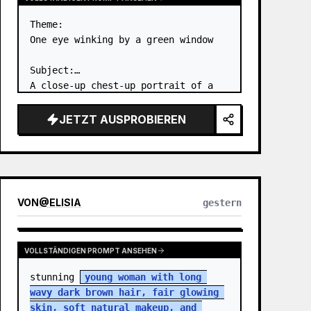
Theme:

One eye winking by a green window

Subject:

A close-up chest-up portrait of a 
young woman wearing a 
white lace-
trimmed dress
 leaning her cheek on 
JETZT AUSPROBIEREN
one hand and smiling with one eye 
closed at a wooden table in a 
{argum…
VON
@
ELISIA
gestern
VOLLSTÄNDIGEN PROMPT ANSEHEN
stunning 
young woman with long 
wavy dark brown hair, fair glowing 
skin, soft natural makeup, and 