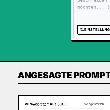
EINSTELLUNG
ANGESAGTE PROMP
VON
@
のぞむ＊AIイラスト
vorgestern