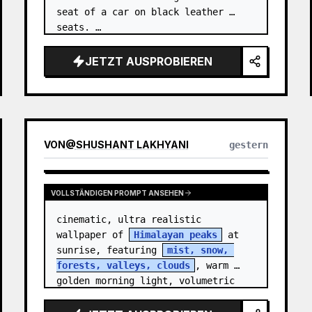
seat of a car on black leather 
seats. …
JETZT AUSPROBIEREN
VON
@
SHUSHANT LAKHYANI
gestern
VOLLSTÄNDIGEN PROMPT ANSEHEN
cinematic, ultra realistic 
wallpaper of 
Himalayan peaks
 at 
sunrise, featuring 
mist, snow, 
forests, valleys, clouds
, warm 
golden morning light, volumetric 
sun rays, dramatic…